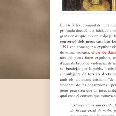
El 1413 les comunitats judaiq
profunda decadència iniciada a
grans crisis que havien colpejat 
conversió dels jueus catalans
fou
1391
van començar a expulsar els 
de forma violenta,
el cas de Barc
tots els jueus foren expulsats, a
d'aquests brots de violència, de 
ser bandejats per la població crist
subjecte de tots els drets po
ser
amb els ciutadans cristians “de 
sinceritat de les conversions i 
jueus pensaven que un jueu, malgra
qual cosa el convers que tornava a
"¿Conversions sinceres? ¿
de la conversió de molts, p
fer pensar que la majoria 