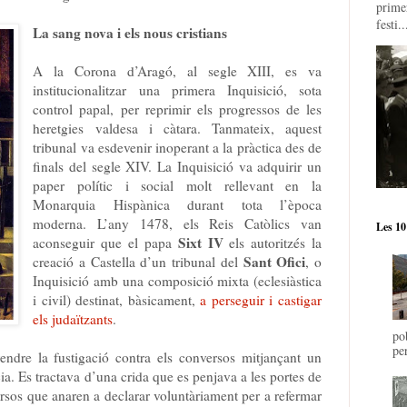
prime
festi..
La sang nova i els nous cristians
A la Corona d’Aragó, al segle XIII, es va
institucionalitzar una primera Inquisició, sota
control papal, per reprimir els progressos de les
heretgies valdesa i càtara. Tanmateix, aquest
tribunal va esdevenir inoperant a la pràctica des de
finals del segle XIV. La Inquisició va adquirir un
paper polític i social molt rellevant en la
Monarquia Hispànica durant tota l’època
moderna. L’any 1478, els Reis Catòlics van
Les 10
Sixt IV
aconseguir que el papa
els autoritzés la
Sant Ofici
creació a Castella d’un tribunal del
, o
Inquisició amb una composició mixta (eclesiàstica
i civil) destinat, bàsicament,
a perseguir i castigar
els judaïtzants
.
po
pe
dre la fustigació contra els conversos mitjançant un
cia. Es tractava d’una crida que es penjava a les portes de
rsos que anaren a declarar voluntàriament per a refermar