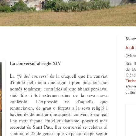
Qui só
Jordi
(Manr
La conversió al segle XIV
Sóc ll
de Ba
Ciènc
La
"fe del convers"
és la d'aquell que ha canviat
Turis
d'opinió pel motiu que sigui i pren posicions no
Histò
només totalment contràries al que abans pensava,
cultur
sinó fins i tot extremes dins de la seva nova
confessió. L'expressió ve d'aquells que
renunciaven, de grau o forçats a la seva religió i
havien de demostrar que aquesta conversió era real
i no mera façana. En el cristianisme, potser el més
Sant Pau
recordat és
, llur conversió se celebra al
santoral el 25 de gener i que va passar de perseguir