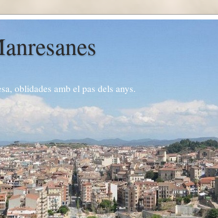
Manresanes
esa, oblidades amb el pas dels anys.