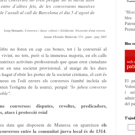
entre d’altres fets, de les conversions massives
"Hist
 l’assalt al call de Barcelona el dia 5 d’agost de
bloc
Patri
Premi
Josep Hernando,
Conversos i Jueus: cohesió i Solidaritat. Necessitat d'una recerca
.
Anuari d'Estudis Medievals 37/1, gener - juny 2007
Bloc r
eòfits no foren en cap cas bones, tot i la conversió al
 vivint, no tots, però si la immensa majoria, en els calls
 mateixes activitats professionals que quan eren ciutadans
re en una societat provisional, al marge de les dues
 hagut d'obrir les portes de la societat cristiana, el cert és
jueus en l'odi envers els conversos (també incloïa als
El pa
Volem
enien l'estigma de la usura), perquè
"lo juheu converso
i se
oble".
admira
del p
ns conversos: disputes, revoltes, predicadors,
, atacs i protecció reial
T'aju
els
era data que disposem de Manresa on apareixen
conversos entre la comunitat jueva local és de 1314
.