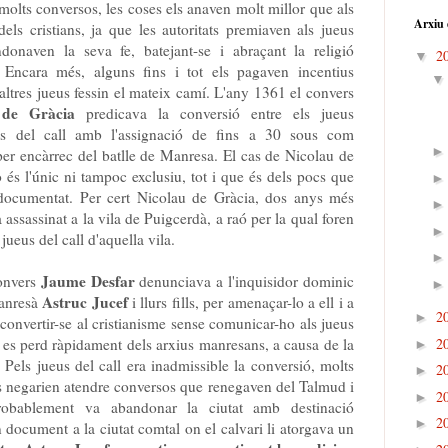
 molts conversos, les coses els anaven molt millor que als
Arxiu 
dels cristians, ja que les autoritats premiaven als jueus
donaven la seva fe, batejant-se i abraçant la religió
2
▼
a. Encara més, alguns fins i tot els pagaven incentius
altres jueus fessin el mateix camí. L'any 1361 el convers
 de Gràcia
predicava la conversió entre els jueus
s del call amb l'assignació de fins a 30 sous com
er encàrrec del batlle de Manresa. El cas de Nicolau de
 és l'únic ni tampoc exclusiu, tot i que és dels pocs que
 documentat. Per cert Nicolau de Gràcia, dos anys més
a assassinat a la vila de Puigcerdà, a raó per la qual foren
s jueus del call d'aquella vila.
Jaume Desfar
convers
denunciava a l'inquisidor dominic
Astruc Jucef
manresà
i llurs fills, per amenaçar-lo a ell i a
2
►
i convertir-se al cristianisme sense comunicar-ho als jueus
2
r es perd ràpidament dels arxius manresans, a causa de la
►
. Pels jueus del call era inadmissible la conversió, molts
2
►
es negarien atendre conversos que renegaven del Talmud i
2
►
probablement va abandonar la ciutat amb destinació
2
►
document a la ciutat comtal on el calvari li atorgava un