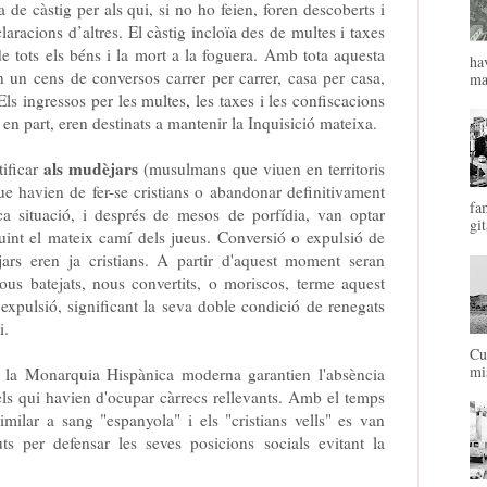
 de càstig per als qui, si no ho feien, foren descoberts i
laracions d’altres. El càstig incloïa des de multes i taxes
e tots els béns i la mort a la foguera. Amb tota aquesta
ha
n un cens de conversos carrer per carrer, casa per casa,
mal
Els ingressos per les multes, les taxes i les confiscacions
 en part, eren destinats a mantenir la Inquisició mateixa.
als mudèjars
tificar
(musulmans que viuen en territoris
ue havien de fer-se cristians o abandonar definitivament
fa
ca situació, i després de mesos de porfídia, van optar
git
uint el mateix camí dels jueus. Conversió o expulsió de
ars eren ja cristians. A partir d'aquest moment seran
ous batejats, nous convertits, o moriscos, terme aquest
expulsió, significant la seva doble condició de renegats
i.
Cu
mis
la Monarquia Hispànica moderna garantien l'absència
ls qui havien d'ocupar càrrecs rellevants. Amb el temps
milar a sang "espanyola" i els "cristians vells" es van
uts per defensar les seves posicions socials evitant la