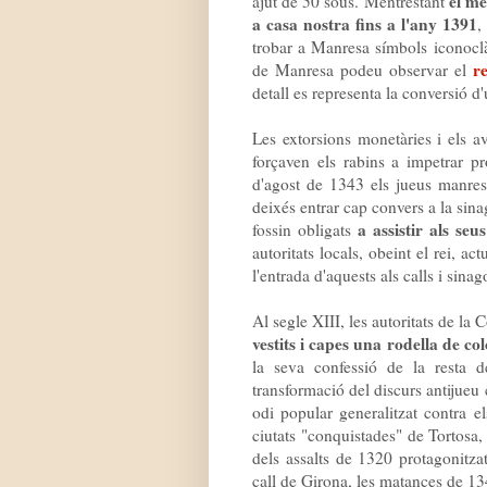
el me
ajut de 50 sous. Mentrestant
a casa nostra fins a l'any 1391
,
trobar a Manresa símbols iconoclàs
r
de Manresa podeu observar el
detall es representa la conversió d
Les extorsions monetàries i els 
forçaven els rabins a impetrar pr
d'agost de 1343 els jueus manre
deixés entrar cap convers a la sina
a assistir als seu
fossin obligats
autoritats locals, obeint el rei, a
l'entrada d'aquests als calls i sina
Al segle XIII, les autoritats de la
vestits i capes una rodella de co
la seva confessió de la resta d
transformació del discurs antijueu
odi popular generalitzat contra e
ciutats "conquistades" de Tortosa,
dels assalts de 1320 protagonitzat
call de Girona, les matances de 134