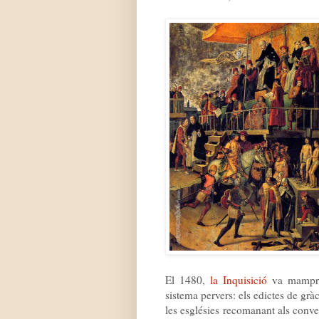
El 1480,
la Inquisició
va mampren
sistema pervers: els edictes de grà
les esglésies recomanant als conve