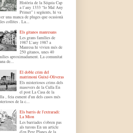
Història de la Séquia Cap
a l’any 1333 “lo Mal Any
Primer” i següents, hi va
ver una manca de pluges que ocasionà
es collites . La...
Els gitanos manresans
Les grans famílies de
1987 L’any 1987 a
Manresa hi vivien més de
250 gitanos, unes 40
mílies aproximadament. La comunitat
ana de...
El doble crim del
matrimoni Guixé-Oliveras
Els misteriosos crims dels
masovers de la Culla En
el post La Casa de la
lla , feia esment d'un dels casos més
teriosos de la c...
Els barris de l'extraradi:
La Mion
Les barriades s'obren pas
als turons En un article
d'en Pere Planes de la