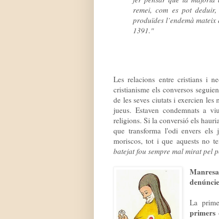
remei, com es pot deduir, 
produïdes l’endemà mateix de
1391."
Les relacions entre cristians i n
cristianisme els conversos seguien
de les seves ciutats i exercien les
jueus. Estaven condemnats a viu
religions. Si la conversió els hauria
que transforma l'odi envers els 
moriscos, tot i que aquests no t
batejat fou sempre mal mirat pel p
Manresa
denúncies
La prim
primers 