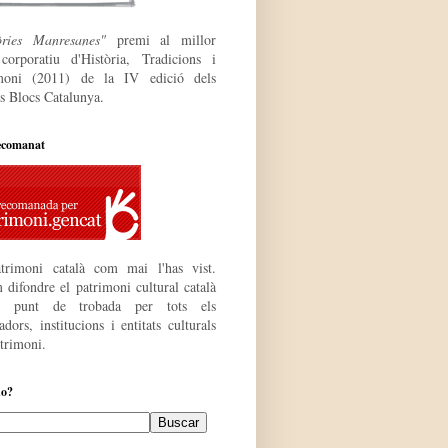
òries Manresanes"
premi al millor
 corporatiu
d'Història, Tradicions i
moni (2011) de la IV edició dels
s Blocs Catalunya.
ecomanat
trimoni català com mai l'has vist.
 difondre el patrimoni cultural català
r punt de trobada per tots els
dors, institucions i entitats culturals
atrimoni.
do?