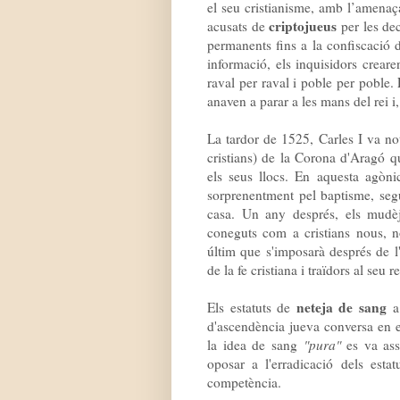
el seu cristianisme, amb l’amenaça
criptojueus
acusats de
per les dec
permanents fins a la confiscació d
informació, els inquisidors creare
raval per raval i poble per poble. 
anaven a parar a les mans del rei i,
La tardor de 1525, Carles I va no
cristians) de la Corona d'Aragó q
els seus llocs. En aquesta agòni
sorprenentment pel baptisme, seg
casa. Un any després, els mudèj
coneguts com a cristians nous, n
últim que s'imposarà després de l'
de la fe cristiana i traïdors al seu re
neteja de sang
Els estatuts de
a 
d'ascendència jueva conversa en e
la idea de sang
"pura"
es va assi
oposar a l'erradicació dels estat
competència.