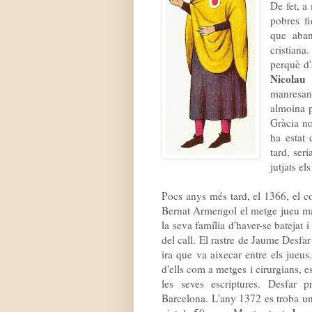
De fet, a
pobres fi
que aban
cristian
perquè d'
Nicolau
manresan
almoina p
Gràcia no
ha estat
tard, seri
jutjats el
Pocs anys més tard, el 1366, el 
Bernat Armengol el metge jueu 
la seva família d'haver-se batejat 
del call. El rastre de Jaume Desfa
ira que va aixecar entre els jueus
d'ells com a metges i cirurgians, 
les seves escriptures. Desfar 
Barcelona. L'any 1372 es troba un 