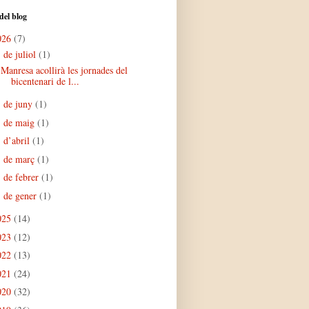
del blog
026
(7)
de juliol
(1)
▼
Manresa acollirà les jornades del
bicentenari de l...
de juny
(1)
►
de maig
(1)
►
d’abril
(1)
►
de març
(1)
►
de febrer
(1)
►
de gener
(1)
►
025
(14)
023
(12)
022
(13)
021
(24)
020
(32)