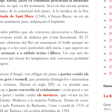
tge Astruc Jucef va continuar practicant la medicina
2
►
 any en què va fer testament. Avui en dia encara podem
2
►
tics de la conversió dels jueus. A la basílica de la Seu
2
►
etaule de Sant Marc
(1346), d'Arnau Bassa, on en un
2
►
'un matrimoni jueu, mitjançant el baptisme.
2
►
avalots públics que els conversos provocaven a Manresa,
2
►
ovisions reials de defensa per evitar linxaments. El 27
2
►
sans obtenien del Rei un manament al batlle perquè no
2
►
goga o a les cases particulars dels jueus, i que aquests no
s sermons o a adduir textos i llibres
. Un cop més les
2
►
ctuaven per frenar les temptatives dels conversos prohibint
2
►
gogues.
2
►
2
portar cosida als
 Corona d'Aragó, van obligar els jueus a
►
lor groc i vermell
, que permetia distingir-los i determinar
e cristians. Durant el segle XIV, es va produir una
Entra
jueus convertits al cristianisme
 cap a
i aviat passà a ser
els moriscos
ls jueus i també contra
, que vivien en les
La fe
 Lleida, Mallorca o la mateixa València. Tenim els casos
Quan e
s pels Pastorets de Barbastre, l’atac i assalt de 1331 al
1911 e
8 de Tàrrega i els avalots definitius de 1391.