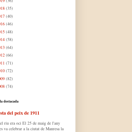
019
(36)
018
(35)
017
(40)
016
(46)
015
(48)
014
(58)
013
(64)
012
(66)
011
(71)
010
(72)
009
(82)
008
(74)
da destacada
sta del peix de 1911
l riu era oci El 25 de maig de l'any
s va celebrar a la ciutat de Manresa la