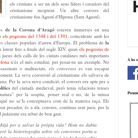
els cristians a ser un dels seus líders i creadors del
cristianisme incipient. Un altre convers del
cristianisme fou Agustí d'Hipona (Sant Agustí).
de la Corona d'Aragó
ues
estaven immerses en una
mb
els pogroms del 1348 i del 1391
, coincidents amb les
la
les classes populars d'arreu d'Europa. El problema de
 latent fins a finals del segle XIV, quan
els pogroms de
jueus dels calls de les ciutats catalanes més importants
A les 
elona
n'és el més estudiat, per posar-ne un exemple. No
ssassinats o maltractats,
els conversos
es van escapar
moment. La seva conversió al cristianisme els salvava de
iana. Per la seva nova condició, el convers era apte per a
lítics
del ciutadà medieval, però tenia relacions tenses
Premis
natura” per la sospita, potser real o no, de la minsa
perquè no se’ls conceptuava com de la mateixa raça. Els
t pecador, és a dir, convers, continua sent jueu, per la
l judaisme era rebut de bon grat.
Mitjà per a salvar la pròpia vida? Hom no dubta
erò la historiografia sobre els conversos porta a
dels conversos ho eren perquè no hi havia altre