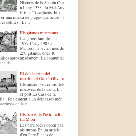
Història de la Séquia Cap
a l’any 1333 “lo Mal Any
Primer” i següents, hi va
ver una manca de pluges que ocasionà
es collites . La...
Els gitanos manresans
Les grans famílies de
1987 L’any 1987 a
Manresa hi vivien més de
250 gitanos, unes 40
mílies aproximadament. La comunitat
ana de...
El doble crim del
matrimoni Guixé-Oliveras
Els misteriosos crims dels
masovers de la Culla En
el post La Casa de la
lla , feia esment d'un dels casos més
teriosos de la c...
Els barris de l'extraradi:
La Mion
Les barriades s'obren pas
als turons En un article
d'en Pere Planes de la