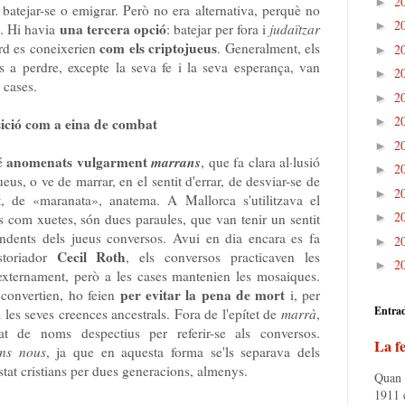
2
►
 batejar-se o emigrar. Però no era alternativa, perquè no
2
►
una tercera opció
s. Hi havia
: batejar per fora i
judaïtzar
com els criptojueus
ard es coneixerien
. Generalment, els
2
►
s a perdre, excepte la seva fe i la seva esperança, van
2
►
 cases.
2
►
2
►
isició com a eina de combat
2
►
anomenats vulgarment
marrans
bé
, que fa clara al·lusió
2
►
eus, o ve de marrar, en el sentit d'errar, de desviar-se de
2
►
t, de «maranata», anatema. A Mallorca s'utilitzava el
2
►
s com xuetes, són dues paraules, que van tenir un sentit
ndents dels jueus conversos. Avui en dia encara es fa
2
►
Cecil Roth
istoriador
, els conversos practicaven les
2
►
 externament, però a les cases mantenien les mosaiques.
per evitar la pena de mort
 convertien, ho feien
i, per
Entra
a les seves creences ancestrals. Fora de l'epítet de
marrà
,
at de noms despectius per referir-se als conversos.
La fe
ans nous
, ja que en aquesta forma se'ls separava dels
stat cristians per dues generacions, almenys.
Quan e
1911 e