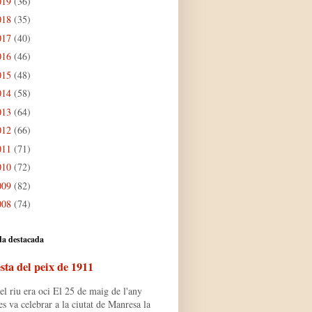
019
(36)
018
(35)
017
(40)
016
(46)
015
(48)
014
(58)
013
(64)
012
(66)
011
(71)
010
(72)
009
(82)
008
(74)
da destacada
sta del peix de 1911
l riu era oci El 25 de maig de l'any
s va celebrar a la ciutat de Manresa la