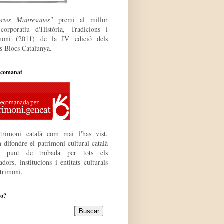
òries Manresanes"
premi al millor
 corporatiu
d'Història, Tradicions i
moni (2011) de la IV edició dels
s Blocs Catalunya.
ecomanat
trimoni català com mai l'has vist.
 difondre el patrimoni cultural català
r punt de trobada per tots els
dors, institucions i entitats culturals
atrimoni.
do?