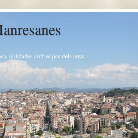
Manresanes
esa, oblidades amb el pas dels anys.