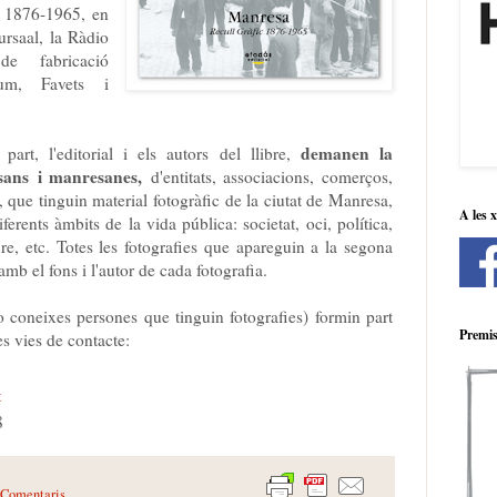
s 1876-1965, en
ursaal, la Ràdio
e fabricació
lum, Favets i
demanen la
art, l'editorial i els autors del llibre,
esans i manresanes,
d'entitats, associacions, comerços,
rs, que tinguin material fotogràfic de la ciutat de Manresa,
A les 
iferents àmbits de la vida pública: societat, oci, política,
eure, etc. Totes les fotografies que apareguin a la segona
 amb el fons i l'autor de cada fotografia.
(o coneixes persones que tinguin fotografies) formin part
Premis
es vies de contacte:
t
8
 Comentaris