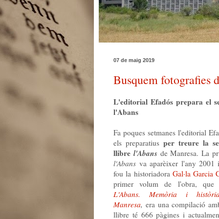
07 de maig 2019
Busquem fotografies d
L'editorial Efadós prepara el 
l'Abans
Fa poques setmanes l'editorial Ef
per treure la se
els preparatius
llibre
l'Abans
de Manresa. La pri
l'Abans
va aparèixer l'any 2001 i
fou la historiadora
Gal·la Garcia
primer volum de l'obra, que 
L'Abans. Memòria i històri
Manresa
,
era una compilació amb 
llibre té 666 pàgines i actualmen