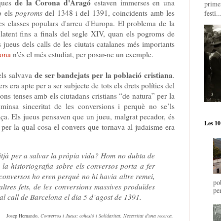
de la Corona d'Aragó
iques
estaven immerses en una
prime
b els
pogroms
del 1348 i del 1391, coincidents amb les
festi..
les classes populars d'arreu d'Europa. El problema de la
 latent fins a finals del segle XIV, quan els pogroms de
jueus dels calls de les ciutats catalanes més importants
lona
n'és el més estudiat, per posar-ne un exemple.
de ser bandejats per la població cristiana
els salvava
.
s era apte per a ser subjecte de tots els drets polítics del
ions tenses amb els ciutadans cristians “de natura” per la
 minsa sinceritat de les conversions i perquè no se’ls
ça. Els jueus pensaven que un jueu, malgrat pecador, és
Les 10
, per la qual cosa el convers que tornava al judaisme era
tjà per a salvar la pròpia vida? Hom no dubta de
 la historiografia sobre els conversos porta a fer
conversos ho eren perquè no hi havia altre remei,
po
altres fets, de les conversions massives produïdes
pe
al call de Barcelona el dia 5 d’agost de 1391.
Josep Hernando,
Conversos i Jueus: cohesió i Solidaritat. Necessitat d'una recerca.