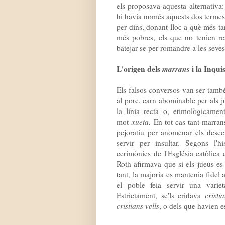
els proposava aquesta alternativa:
hi havia només aquests dos terme
per dins, donant lloc a què més t
més pobres, els que no tenien re
batejar-se per romandre a les seves
L'origen dels
marrans
i la Inqu
Els falsos conversos van ser tam
al porc, carn abominable per als ju
la línia recta o, etimològicamen
mot
xueta.
En tot cas tant marran
pejoratiu per anomenar els desce
servir per insultar. Segons l'h
cerimònies de l'Església catòlica
Roth afirmava que si els jueus es
tant, la majoria es mantenia fidel 
el poble feia servir una variet
Estrictament, se'ls cridava
cristi
cristians vells
, o dels que havien e