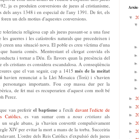
92, ja es produïen conversions de jueus al cristianisme,
Arxiu 
lls dels anys 1348 i en especial de l'any 1391. De fet, els
2
▼
, foren un dels motius d'aquestes conversions.
 tolerància religiosa cap als jueus passant-se a una fase
e les guerres i les catàstrofes naturals que precedeixen i
8)
creen una situació nova. El poble es creu víctima d'una
 que hauria comès. Mentrestant el clergat convida els
conducta i tornar a Déu. És llavors quan la presència del
re els cristians es considera escandalosa. A conseqüència
més de la meitat
esures que el van seguir, cap a 1415
ó
havien renunciat a la Llei Mosaica (Torà) i s'havien
s i personatges importants. Fou cop massa dur per la
bèrica, de fet mai es recuperarien d'aquest com molt bé
ph Perez.
2
►
2
►
el baptisme
 que van preferir
a l'exili
davant l'edicte de
2
►
s Catòlics
, es van sumar com a
nous cristians
als
, un segle abans, ja s'havien convertit compulsivament
2
►
segle XIV per evitar la mort a mans de la torba. Succeiria
2
►
davant. L'ordre dels Reis Catòlics d'expulsió dels jueus