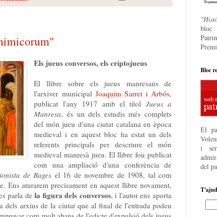
"Hist
bloc
Patri
inimicorum"
Premi
Els jueus conversos, els criptojueus
Bloc r
El llibre sobre els jueus manresans de
l'arxiver municipal
Joaquim Sarret i Arbós
,
publicat l'any 1917 amb el títol
Jueus a
Manresa
, és un dels estudis més complets
del món jueu d'una ciutat catalana en època
El pa
medieval i en aquest bloc ha estat un dels
Volem
referents principals per descriure el món
i se
medieval manresà jueu. El llibre fou publicat
admira
com una ampliació d'una conferència de
del p
ionista de Bages
el 16 de novembre de 1908, tal com
re. Ens aturarem precisament en aquest llibre novament,
T'aju
la figura dels conversos
 es parla de
, i l'autor ens aporta
 dels arxius de la ciutat que al final de l'entrada podeu
comprovar com molt abans de l'edicte d'expulsió dels jueus