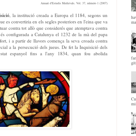
Anuari d'Estudis Medievals. Vol. 37, número 1 (2007)
sició
, la institució creada a Europa el 1184, segons un
ha
que es convertiria en els segles posteriors en l'eina que va
mal
actuar contra tot allò que considerés que atemptava contra
ó és configurada a Catalunya el 1232 de la mà del papa
rt, i a partir de llavors comença la seva croada contra
cial a la persecució dels jueus. De fet la Inquisició dels
'estat espanyol fins a l'any 1834, quan fou abolida
fa
git
Cu
mis