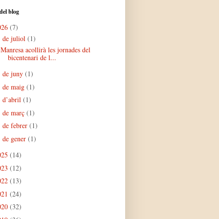
del blog
026
(7)
de juliol
(1)
▼
Manresa acollirà les jornades del
bicentenari de l...
de juny
(1)
►
de maig
(1)
►
d’abril
(1)
►
de març
(1)
►
de febrer
(1)
►
de gener
(1)
►
025
(14)
023
(12)
022
(13)
021
(24)
020
(32)