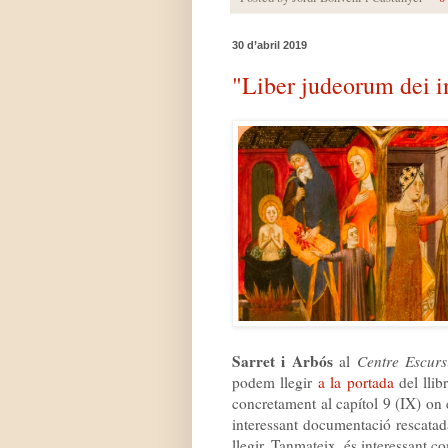
30 d’abril 2019
"Liber judeorum dei 
Sarret i Arbós
al
Centre Escurs
podem llegir
a la portada
del llib
concretament al capítol 9 (IX) on
interessant documentació rescatada
llegir. Tanmateix, és interessant 