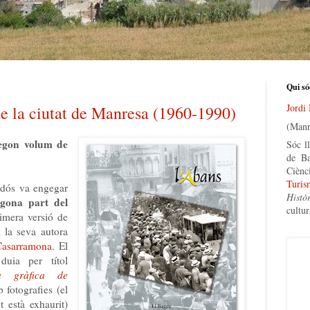
Qui só
Jordi
e la ciutat de Manresa (1960-1990)
(Manr
segon volum de
Sóc ll
de Ba
Ciènc
Turis
adós va engegar
Histò
gona part del
cultur
mera versió de
 la seva autora
 Casarramona
. El
duia per títol
a gràfica de
fotografies (el
t està exhaurit)