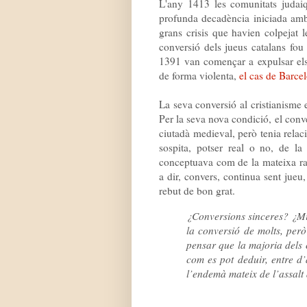
L'any 1413 les comunitats juda
profunda decadència iniciada am
grans crisis que havien colpejat 
conversió dels jueus catalans fou
1391 van començar a expulsar els 
de forma violenta,
el cas de Barce
La seva conversió al cristianisme 
Per la seva nova condició, el conver
ciutadà medieval, però tenia relac
sospita, potser real o no, de la
conceptuava com de la mateixa ra
a dir, convers, continua sent jueu
rebut de bon grat.
¿Conversions sinceres? ¿Mi
la conversió de molts, però
pensar que la majoria dels 
com es pot deduir, entre d’
l’endemà mateix de l’assalt 