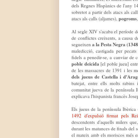
dels Regnes Hispànics de l'any 14
sobretot a partir dels atacs als ca
pogroms
atacs als calls (aljames),
Al segle XIV s'acaba el període de
de conflictes creixents, a causa d
a la Pesta Negra (134
segueixen
maledicció, castigada per pecats
fidels a penedir-se, a canviar de 
poble deïcida
[el poble jueu] ent
de les massacres de 1391 i les m
dels jueus de Castella i d'Arag
batejat, entre ells molts rabin
comunitat jueva de la península I
explicava l'hispanista francès Jose
Els jueus de la península Ibèrica
1492 d'expulsió firmat pels Rei
descendents d'aquells milers que
durant les matances de finals del 
el mateix amb els moriscos més en