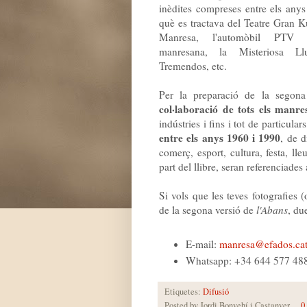
inèdites compreses entre els any
què es tractava del Teatre Gran K
Manresa, l'automòbil PTV d
manresana, la Misteriosa L
Tremendos, etc.
Per la preparació de la segona p
col·laboració de tots els manr
indústries i fins i tot de particula
entre els anys 1960 i 1990
, de d
comerç, esport, cultura, festa, ll
part del llibre, seran referenciades
Si vols que les teves fotografies 
de la segona versió de
l'Abans
, du
E-mail:
manresa@efados.ca
Whatsapp: +34 644 577 48
Etiquetes:
Difusió
Posted by
Jordi Bonvehí i Castanyer
0