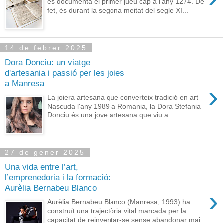
es documentà el primer jueu cap a l’any 1274. De
fet, és durant la segona meitat del segle XI...
14 de febrer 2025
Dora Donciu: un viatge
d'artesania i passió per les joies
a Manresa
›
La joiera artesana que converteix tradició en art
Nascuda l'any 1989 a Romania, la Dora Stefania
Donciu és una jove artesana que viu a ...
27 de gener 2025
Una vida entre l’art,
l’emprenedoria i la formació:
Aurèlia Bernabeu Blanco
›
Aurèlia Bernabeu Blanco (Manresa, 1993) ha
construït una trajectòria vital marcada per la
capacitat de reinventar-se sense abandonar mai