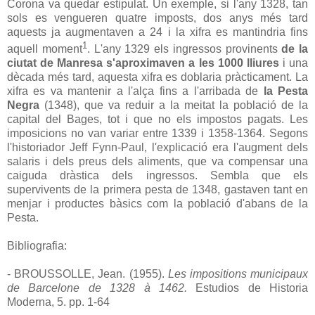
Corona va quedar estipulat. Un exemple, si l'any 1328, tan
sols es vengueren quatre imposts, dos anys més tard
aquests ja augmentaven a 24 i la xifra es mantindria fins
1
aquell moment
. L'any 1329 els ingressos provinents
de la
ciutat de Manresa s'aproximaven a les 1000 lliures
i una
dècada més tard, aquesta xifra es doblaria pràcticament. La
xifra es va mantenir a l'alça fins a l'arribada de
la Pesta
Negra
(1348), que va reduir a la meitat la població de la
capital del Bages, tot i que no els impostos pagats. Les
imposicions no van variar entre 1339 i 1358-1364. Segons
l'historiador Jeff Fynn-Paul, l'explicació era l'augment dels
salaris i dels preus dels aliments, que va compensar una
caiguda dràstica dels ingressos. Sembla que els
supervivents de la primera pesta de 1348, gastaven tant en
menjar i productes bàsics com la població d'abans de la
Pesta.
Bibliografia:
- BROUSSOLLE, Jean. (1955).
Les impositions municipaux
de Barcelone de 1328 à 1462.
Estudios de Historia
Moderna, 5. pp. 1-64