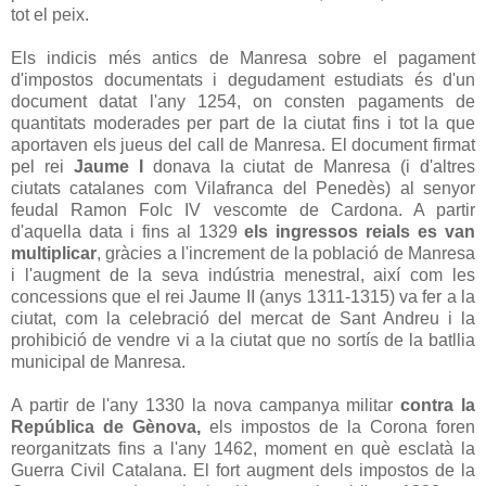
tot el peix.
Els indicis més antics de Manresa sobre el pagament
d'impostos documentats i degudament estudiats és d'un
document datat l'any 1254, on consten pagaments de
quantitats moderades per part de la ciutat fins i tot la que
aportaven els jueus del call de Manresa. El document firmat
pel rei
Jaume I
donava la ciutat de Manresa (i d'altres
ciutats catalanes com Vilafranca del Penedès) al senyor
feudal Ramon Folc IV vescomte de Cardona. A partir
d'aquella data i fins al 1329
els ingressos reials es van
multiplicar
, gràcies a l'increment de la població de Manresa
i l'augment de la seva indústria menestral, així com les
concessions que el rei Jaume II (anys 1311-1315) va fer a la
ciutat, com la celebració del mercat de Sant Andreu i la
prohibició de vendre vi a la ciutat que no sortís de la batllia
municipal de Manresa.
A partir de l'any 1330 la nova campanya militar
contra la
República de Gènova,
els impostos de la Corona foren
reorganitzats fins a l'any 1462, moment en què esclatà la
Guerra Civil Catalana. El fort augment dels impostos de la