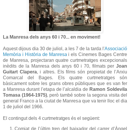
La Manresa dels anys 60 i 70... en moviment!
Aquest dijous dia 30 de juliol, a les 7 de la tarda l'
Associació
Memòria i Història de Manresa
i els Cinemes Bages Centre
de Manresa, projectaran quatre curtmetratges excepcionals
inèdits de la Manresa dels anys 60 i 70, filmats per
Joan
Guitart Clapera
, i altres. Els films són propietat de l’Arxiu
Comarcal del Bages. Els quatre curtmetratges són
bàsicament sobre les grans obres públiques que es van fer
a Manresa durant l’etapa de l’alcaldia de
Ramon Soldevila
Tomasa (1964-1975)
, però també sobre la segona visita del
general Franco a la ciutat de Manresa que va tenir lloc el dia
1 de juliol del 1966.
El contingut dels 4 curtmetratges és el següent:
Comiat de l’últim tren del baixador del carrer d’Àngel