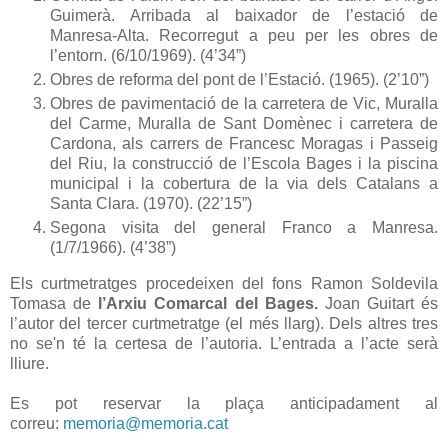
Guimerà. Arribada al baixador de l’estació de
Manresa-Alta. Recorregut a peu per les obres de
l’entorn. (6/10/1969). (4’34”)
Obres de reforma del pont de l’Estació. (1965). (2’10”)
Obres de pavimentació de la carretera de Vic, Muralla
del Carme, Muralla de Sant Domènec i carretera de
Cardona, als carrers de Francesc Moragas i Passeig
del Riu, la construcció de l’Escola Bages i la piscina
municipal i la cobertura de la via dels Catalans a
Santa Clara. (1970). (22’15”)
Segona visita del general Franco a Manresa.
(1/7/1966). (4’38”)
Els curtmetratges procedeixen del fons Ramon Soldevila
Tomasa de
l’Arxiu Comarcal del Bages.
Joan Guitart és
l’autor del tercer curtmetratge (el més llarg). Dels altres tres
no se'n té la certesa de l’autoria. L’entrada a l’acte serà
lliure.
Es pot reservar la plaça anticipadament al
correu:
memoria@memoria.cat