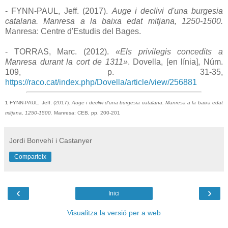
- FYNN-PAUL, Jeff. (2017).
Auge i declivi d'una burgesia
catalana. Manresa a la baixa edat mitjana, 1250-1500.
Manresa: Centre d'Estudis del Bages.
- TORRAS, Marc. (2012).
«Els privilegis concedits a
Manresa durant la cort de 1311»
. Dovella, [en línia], Núm.
109, p. 31-35,
https://raco.cat/index.php/Dovella/article/view/256881
1
FYNN-PAUL, Jeff. (2017).
Auge i declivi d'una burgesia catalana. Manresa a la baixa edat
mitjana, 1250-1500.
Manresa:
CEB, pp. 200-201
Jordi Bonvehí i Castanyer
Comparteix
‹
›
Inici
Visualitza la versió per a web