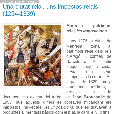
04 de juliol 2020
Una ciutat reial, uns impostos reials
(1254-1339)
Manresa patrimoni
reial,
les imposicions
L'any 1276 la ciutat de
Manresa tornà al
patrimoni reial dels reis
d'Aragó i comtes de
Barcelona. A partir
d'aquell any la ciutat
devia una sèrie
d'imposts a la corona. És
a partir de 1329 com a
data molt tardana, i
gràcies a la
documentació extreta del treball de
Jean Broussolle
de
1955, que aquests diners es cobraven mitjançant
els
impostos indirectes
,
les imposicions
, que es gravaven a
productes alimentaris bàsics com el blat, la carn, el vi o fins i