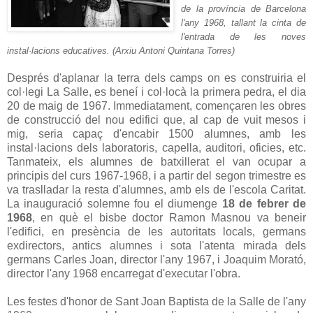
de la província de Barcelona
l'any 1968, tallant la cinta de
l'entrada de les noves
instal·lacions educatives. (Arxiu Antoni Quintana Torres)
Després d'aplanar la terra dels camps on es construiria el
col·legi La Salle, es beneí i col·locà la primera pedra, el dia
20 de maig de 1967. Immediatament, començaren les obres
de construcció del nou edifici que, al cap de vuit mesos i
mig, seria capaç d'encabir 1500 alumnes, amb les
instal·lacions dels laboratoris, capella, auditori, oficies, etc.
Tanmateix, els alumnes de batxillerat el van ocupar a
principis del curs 1967-1968, i a partir del segon trimestre es
va traslladar la resta d'alumnes, amb els de l'escola Caritat.
La inauguració solemne fou el diumenge
18 de febrer de
1968
, en què el bisbe doctor Ramon Masnou va beneir
l'edifici, en presència de les autoritats locals, germans
exdirectors, antics alumnes i sota l'atenta mirada dels
germans Carles Joan, director l'any 1967, i Joaquim Morató,
director l'any 1968 encarregat d'executar l'obra.
Les festes d'honor de Sant Joan Baptista de la Salle de l'any