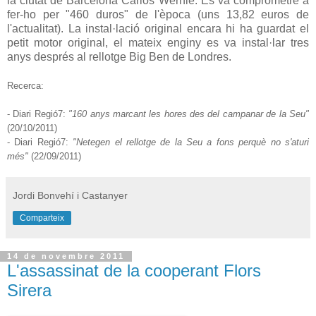
la ciutat de Barcelona Carlos Werhle. Es va comprometre a
fer-ho per "460 duros" de l'època (uns 13,82 euros de
l'actualitat). La instal·lació original encara hi ha guardat el
petit motor original, el mateix enginy es va instal·lar tres
anys després al rellotge Big Ben de Londres.
Recerca:
- Diari Regió7:
"160 anys marcant les hores des del campanar de la Seu"
(20/10/2011)
- Diari Regió7:
"Netegen el rellotge de la Seu a fons perquè no s'aturi
més"
(22/09/2011)
Jordi Bonvehí i Castanyer
Comparteix
14 de novembre 2011
L'assassinat de la cooperant Flors
Sirera