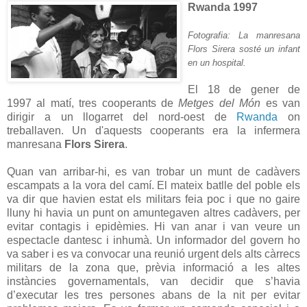
Rwanda 1997
Fotografia: La manresana
Flors Sirera sosté un infant
en un hospital.
El 18 de gener de
1997 al matí, tres cooperants de
Metges del Món
es van
dirigir a un llogarret del nord-oest de
Rwanda
on
treballaven. Un d'aquests cooperants era la infermera
manresana
Flors Sirera
.
Quan
van arribar-hi, es van trobar un munt de cadàvers
escampats a la vora del camí. El mateix batlle del poble els
va dir que havien estat els militars feia poc i que no gaire
lluny hi havia un punt on amuntegaven altres cadàvers, per
evitar contagis i epidèmies. Hi van anar i van veure un
espectacle dantesc i inhumà. Un informador del govern ho
va saber i es va convocar una reunió urgent dels alts càrrecs
militars de la zona que, prèvia informació a les altes
instàncies governamentals, van decidir que s’havia
d’executar les tres persones abans de la nit per evitar