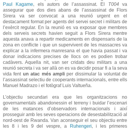
Paul Kagame
, els autors de l’assassinat. El
T004
va
assegurar que dos dies abans de l’assassinat de Flors
Sirera va ser convocat a una reunió urgent en el
destacament format per agents del servei secret i militars de
l’exèrcit regular. En la reunió es va exposar que membres
dels serveis secrets havien seguit a Flors Sirera mentre
aquesta anava a repartir medicaments en dispensaris de la
zona en conflicte i que un supervivent de les massacres va
explicar a la infermera manresana el que havia passat i va
donar indicacions precises de llocs on es podien trobar
cadàvers. Aquella nit, van ser cridats deu militars a una
reunió secreta i va ser allà on es va decidir posar fi a la seva
vida fent
un atac més ampli
per dissimular la voluntat de
l’assassinat selectiu de cooperants internacionals, entre ells
Manuel Madrazo i el fotògraf Luis Valtueña.
L’objectiu secundari era que les organitzacions no
governamentals abandonessin el terreny i buidar l’escenari
de les matances d’observadors internacionals i així
prosseguir amb les seves operacions de desestabilització al
nord-oest de Rwanda. Van aconseguir el seu objectiu entre
les 8 i les 9 del vespre, a
Ruhengeri
, i les primeres