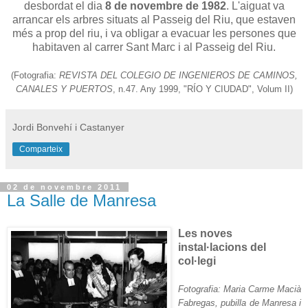
desbordat el dia
8 de novembre de 1982
. L'aiguat va
arrancar els arbres situats al Passeig del Riu, que estaven
més a prop del riu, i va obligar a evacuar les persones que
habitaven al carrer Sant Marc i al Passeig del Riu.
(Fotografia:
REVISTA DEL COLEGIO DE INGENIEROS DE CAMINOS,
CANALES Y PUERTOS
, n.47. Any 1999, "RÍO Y CIUDAD", Volum II)
Jordi Bonvehí i Castanyer
Comparteix
02 de novembre 2011
La Salle de Manresa
Les noves
instal·lacions del
col·legi
Fotografia: Maria Carme Macià
Fabregas, pubilla de Manresa i