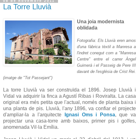
08 de novembre 2011
La Torre Lluvià
Una joia modernista
oblidada
Fotografia: Els Lluvià eren amos
d'una fàbrica tèxtil a Manresa a
l'indret conegut com a "Manresa
Centre" entre el carrer Àngel
Guimerà i el Passeig de Pere III
davant de l'església de Crist Rei.
(imatge de "Tot Passejant")
La torre Lluvià va ser construïda el 1896. Josep Lluvià i
Vidal va adquirir la finca a Agustí Ribas i Roviralta. La casa
original era més petita que l'actual, només de planta baixa i
una planta de pis. Lluvià, l'any 1896, va confiar el projecte
d'ampliar-la a l'arquitecte
Ignasi Oms i Ponsa
, que va
projectar una casa-torre amb baixos, primer pis i golfes,
anomenada Vil·la Emília.