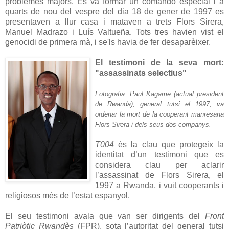
problemes majors. Es va formar un comando especial i a
quarts de nou del vespre del dia 18 de gener de 1997 es
presentaven a llur casa i mataven a trets Flors Sirera,
Manuel Madrazo i Luís Valtueña. Tots tres havien vist el
genocidi de primera mà, i se'ls havia de fer desaparèixer.
El testimoni de la seva mort:
"assassinats selectius"
Fotografia: Paul Kagame (actual president
de Rwanda), general tutsi el 1997, va
ordenar la mort de la cooperant manresana
Flors Sirera i dels seus dos companys.
T004
és la clau que protegeix la
identitat d’un testimoni que es
considera clau per aclarir
l’assassinat de Flors Sirera, el
1997 a Rwanda, i vuit cooperants i
religiosos més de l’estat espanyol.
El seu testimoni avala que van ser dirigents del
Front
Patriòtic Rwandès
(FPR), sota l’autoritat del general tutsi