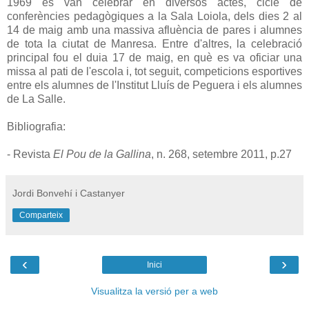
1969 es van celebrar en diversos actes, cicle de
conferències pedagògiques a la Sala Loiola, dels dies 2 al
14 de maig amb una massiva afluència de pares i alumnes
de tota la ciutat de Manresa. Entre d'altres, la celebració
principal fou el duia 17 de maig, en què es va oficiar una
missa al pati de l'escola i, tot seguit, competicions esportives
entre els alumnes de l'Institut Lluís de Peguera i els alumnes
de La Salle.
Bibliografia:
- Revista
El Pou de la Gallina
, n. 268, setembre 2011, p.27
Jordi Bonvehí i Castanyer
Comparteix
‹
›
Inici
Visualitza la versió per a web