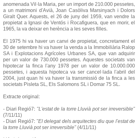
anomenada Vil·la Maria, per un import de 210.000 pessetes,
a un matrimoni d'Avià, Joan Casòliva Marsinyach i Dolors
Giralt Quer. Aquests, el 26 de juny del 1959, van vendre la
propietat a Ignasi de Ventós i Rocafiguera, que en morir, el
1965, la va deixar en herència a les seves filles.
El 1975 hi va haver un canvi de propietat, concretament el
30 de setembre hi va haver la venda a la Immobiliària Ralop
SA i Explotacions Agrícoles Urbanes SA, que van adquirir
per un valor de 730.000 pessetes. Aquestes societats van
hipotecar la finca l'any 1978 per un valor de 10.000.000
pessetes, i aquesta hipoteca va ser cancel·lada l'abril del
2004, just quan hi va haver la transmissió de la finca a les
societats Pisleta SL, Els Salomons SL i Domar 75 SL.
Extracte original:
- Diari Regió7:
"L'estat de la torre Lluvià pot ser irreversible"
(7/11/11)
- Diari Regió7:
"El delegat dels arquitectes diu que l'estat de
la torre Lluvià pot ser irreversible"
(4/11/11)