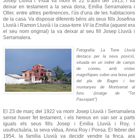
Josep Lluvià i Vidal va morir el 22 d'abril del 1913, i va
deixar en testament a la seva dona, Emília Serramalera i
Oller, entre altres pertinences, l'ús d'una de les habitacions
de la casa. Va disposar diferents béns als seus fills Josefina
Lluvià i Ramon Lluvià i la casa-torre
Vil·la Emília
(aquest era
el seu nom original) la va deixar al seu fill Josep Lluvià i
Serramalera.
Fotografia: La Torre Lluvià
destaca per la seva posició,
situada en un indret de camps
de conreu, amb vistes
magnífiques sobre una bona part
del pla de Bages i les
muntanyes de Montserrat al
fons.
(imatge de "Tot
Passejant")
El 23 de març del 1922 va morir Josep Lluvià i Serramalera
sense haver fet testament, i els hereus en van ser a parts
iguals els seus fills Josep i Emília Lluvià i Roy, i
usufructuària, la seva vídua, Anna Roy i Ponsa. El febrer del
1954, la família Lluvià va decidir vendre la finca, ara