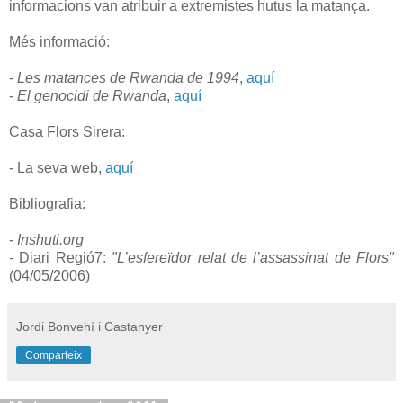
informacions van atribuir a extremistes hutus la matança.
Més informació:
-
Les matances de Rwanda de 1994
,
aquí
-
El genocidi de Rwanda
,
aquí
Casa Flors Sirera:
- La seva web,
aquí
Bibliografia:
-
Inshuti.org
-
Diari Regió7:
"L’esfereïdor relat de l’assassinat de Flors"
(04/05/2006)
Jordi Bonvehí i Castanyer
Comparteix