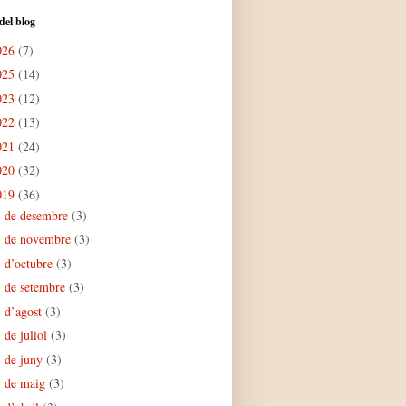
del blog
026
(7)
025
(14)
023
(12)
022
(13)
021
(24)
020
(32)
019
(36)
de desembre
(3)
►
de novembre
(3)
►
d’octubre
(3)
►
de setembre
(3)
►
d’agost
(3)
►
de juliol
(3)
►
de juny
(3)
►
de maig
(3)
►