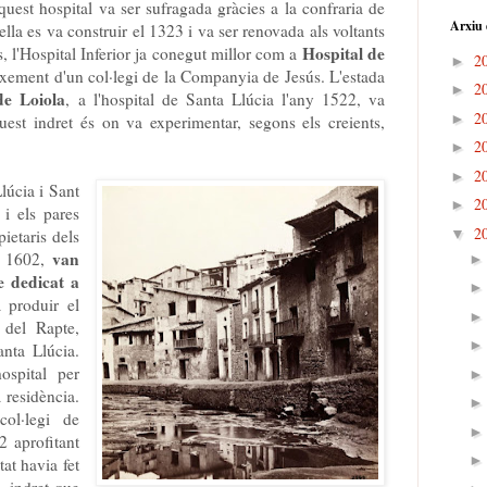
aquest hospital va ser sufragada gràcies a la confraria de
Arxiu 
lla es va construir el 1323 i va ser renovada als voltants
Hospital de
, l'Hospital Inferior ja conegut millor com a
2
►
aixement d'un col·legi de la Companyia de Jesús. L'estada
2
►
de Loiola
, a l'hospital de Santa Llúcia l'any 1522, va
2
►
uest indret és on va experimentar, segons els creients,
2
►
2
►
lúcia i Sant
2
►
i els pares
2
▼
pietaris dels
van
ny 1602,
e dedicat a
a produir el
 del Rapte,
anta Llúcia.
ospital per
a residència.
col·legi de
2 aprofitant
tat havia fet
, indret que