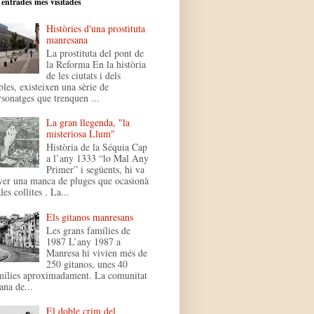
 entrades més visitades
Històries d'una prostituta
manresana
La prostituta del pont de
la Reforma En la història
de les ciutats i dels
bles, existeixen una sèrie de
rsonatges que trenquen ...
La gran llegenda, "la
misteriosa Llum"
Història de la Séquia Cap
a l’any 1333 “lo Mal Any
Primer” i següents, hi va
ver una manca de pluges que ocasionà
es collites . La...
Els gitanos manresans
Les grans famílies de
1987 L’any 1987 a
Manresa hi vivien més de
250 gitanos, unes 40
mílies aproximadament. La comunitat
ana de...
El doble crim del