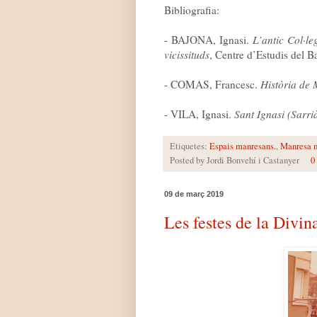
Bibliografia:
- BAJONA, Ignasi.
L’antic Col·le
vicissituds
, Centre d’Estudis del 
- COMAS, Francesc.
Història de
- VILA, Ignasi.
Sant Ignasi (Sarrià
Etiquetes:
Espais manresans.
,
Manresa 
Posted by
Jordi Bonvehí i Castanyer
0
09 de març 2019
Les festes de la Divin