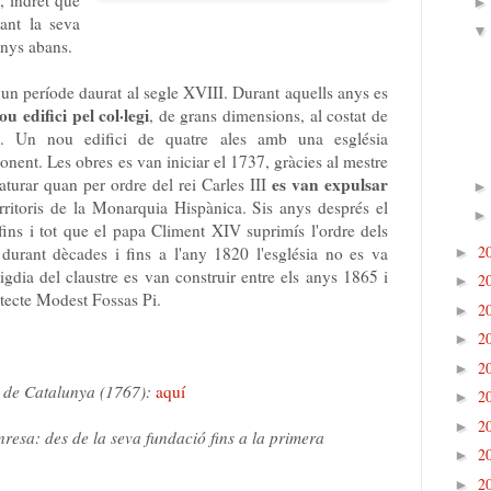
ant la seva
 anys abans.
un període daurat al segle XVIII. Durant aquells anys es
u edifici
pel col·legi
, de grans dimensions, al costat de
ia. Un nou edifici de quatre ales amb una església
nent. Les obres es van iniciar el 1737, gràcies al mestre
es van expulsar
aturar quan per ordre del rei Carles III
erritoris de la Monarquia Hispànica. Sis anys després el
ins i tot que el papa Climent XIV suprimís l'ordre dels
2
ia durant dècades i fins a l'any 1820 l'església no es va
►
migdia del claustre es van construir entre els anys 1865 i
2
►
itecte Modest Fossas Pi.
2
►
2
►
2
►
s de Catalunya (1767):
aquí
2
►
2
►
nresa: des de la seva fundació fins a la primera
2
►
2
►