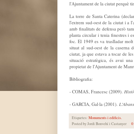
l'Ajuntament de la ciutat perquè t
La torre de Santa Caterina (declar
l'extrem sud-oest de la ciutat i a 
amb finalitats de defensa però tamb
planta circular i tenia finestres i 
foc. El 1949 es va traslladar molt
situat al sud-oest de la caserna 
ciutat, ja que estava a tocar de les
situació estratègica, és avui u
propietat de l'Ajuntament de Manr
Bibliografia:
- COMAS, Francesc (2009).
Hist
- GARCIA, Gal·la (2001).
L'Abans
Etiquetes:
Monuments i edificis.
Posted by
Jordi Bonvehí i Castanyer
0