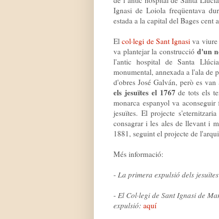
Ignasi de Loiola freqüentava dur
estada a la capital del Bages cent
El
col·legi de Sant Ignasi
va viure 
d'un no
va plantejar la construcció
l'antic hospital de Santa Llúc
monumental, annexada a l'ala de po
d'obres José Galván, però es van 
els jesuïtes el 1767
de tots els t
monarca espanyol va aconseguir f
jesuïtes. El projecte s'eternitzar
consagrar i les ales de llevant i 
1881, seguint el projecte de l'arqu
Més informació:
-
La primera expulsió dels jesuïte
-
El Col·legi de Sant Ignasi de Ma
expulsió:
aquí