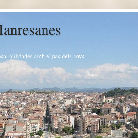
Manresanes
esa, oblidades amb el pas dels anys.