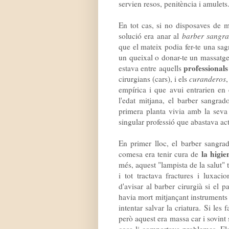
servien resos, penitència i amulets
En tot cas, si no disposaves de m
solució era anar al
barber sangr
que el mateix podia fer-te una sagn
un queixal o donar-te un massatge 
professionals
estava entre aquells
cirurgians (cars), i els
curanderos
empírica i que avui entrarien en 
l'edat mitjana, el barber sangrad
primera planta vivia amb la seva
singular professió que abastava act
En primer lloc, el barber sangrad
la higie
comesa era tenir cura de
més, aquest "lampista de la salut" t
i tot tractava fractures i luxacio
d'avisar al barber cirurgià si el 
havia mort mitjançant instruments 
intentar salvar la criatura. Si les 
però aquest era massa car i sovint 
cosa li comportava problemes. Els