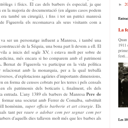
tròlegs i físics. El cas dels barbers és especial, ja que
2
►
es en la majoria de documentació (en alguns casos podem
era també un cirurgià), i fins i tot un patrici manresà
Entra
 de Figuerola els recomanava als seus visitants com a
La fe
Quan e
va ser un personatge influent a Manresa, i també una
1911 e
construcció de la Séquia, una bona part li devem a ell. El
prime
 vila a inicis del segle XV, i estava molt per sobre de
festi..
 medicina, més encara si ho comparem amb el patrimoni
.
Bernat de Figuerola va participar en la vida política
r relacionat amb la monarquia, per a la qual treballà
iversos, d'explotacions agràries d'importants dimensions,
n en forma de censos cobrats per les terres i pels censals
xen els patrimonis dels boticaris i, finalment, els dels
Pere de
esta entrada. L'any 1389 els barbers de Manresa
n formar una societat amb Ferrer de Comalba, substituït
 fill homònim,
super officio barberie et art cirurgie
. Els
guals tant per
raure o adobar com per segnar com per
rbers d'aquells dies tallaven molt més que les barbes als
Les 10