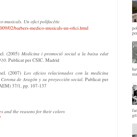
-musicals. Un ofici polifacètic
2009/02/barbers-medico-musicals-un-ofici.html
po
pe
l. (2005)
Medicina i promoció social a la baixa edat
410
. Publicat per CSIC. Madrid
ha
el. (2007)
Los oficios relacionados con la medicina
mal
 Corona de Aragón y su proyección social
. Publicat per
(AEM) 37/1, pp. 107-137
fa
s and the reasons for their colors
git
7