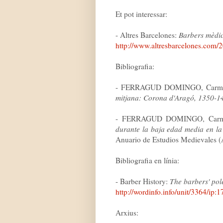
Et pot interessar:
- Altres Barcelones:
Barbers mèdico
http://www.altresbarcelones.com/
Bibliografia:
- FERRAGUD DOMINGO, Carme
mitjana: Corona d'Aragó, 1350-1
- FERRAGUD DOMINGO, Carm
durante la baja edad media en la
Anuario de Estudios Medievales 
Bibliografia en línia:
- Barber History:
The barbers' pole
http://wordinfo.info/unit/3364/ip:1
Arxius: