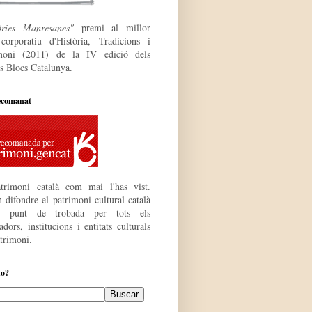
òries Manresanes"
premi al millor
 corporatiu
d'Història, Tradicions i
moni (2011) de la IV edició dels
s Blocs Catalunya.
ecomanat
trimoni català com mai l'has vist.
 difondre el patrimoni cultural català
r punt de trobada per tots els
dors, institucions i entitats culturals
atrimoni.
do?