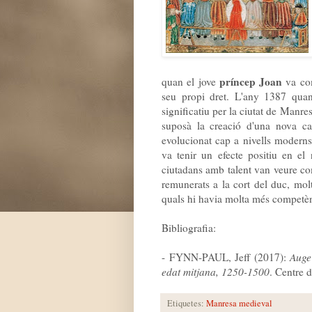
príncep Joan
quan el jove
va com
seu propi dret. L'any 1387 quan
significatiu per la ciutat de Manre
suposà la creació d'una nova ca
evolucionat cap a nivells moderns
va tenir un efecte positiu en el
ciutadans amb talent van veure com
remunerats a la cort del duc, molt
quals hi havia molta més competèn
Bibliografia:
- FYNN-PAUL, Jeff (2017):
Auge
edat mitjana, 1250-1500
. Centre 
Etiquetes:
Manresa medieval