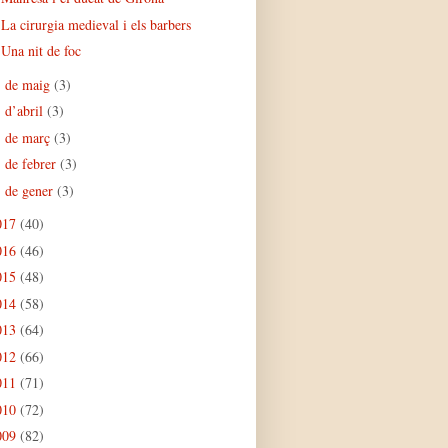
La cirurgia medieval i els barbers
Una nit de foc
de maig
(3)
►
d’abril
(3)
►
de març
(3)
►
de febrer
(3)
►
de gener
(3)
►
017
(40)
016
(46)
015
(48)
014
(58)
013
(64)
012
(66)
011
(71)
010
(72)
009
(82)