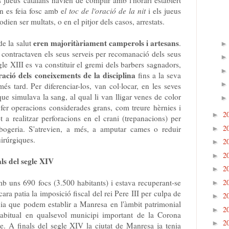
n es feia fosc amb e
l toc de l'oració de la nit
i els jueus
dien ser multats, o en el pitjor dels casos, arrestats.
eren majoritàriament camperols i artesans
de la salut
.
 contractaven els seus serveis per recomanació dels seus
le XIII es va constituir el gremi dels barbers sagnadors,
ació dels coneixements de la disciplina
fins a la seva
més tard. Per diferenciar-los, van col·locar, en les seves
que simulava la sang, al qual li van lligar venes de color
 fer operacions considerades grans, com treure hèrnies i
2
►
t a realitzar perforacions en el crani (trepanacions) per
2
 bogeria. S'atrevien, a més, a amputar cames o reduir
►
uirúrgiques.
2
►
2
►
ls del segle XIV
2
►
2
uns 690 focs (3.500 habitants) i estava recuperant-se
►
ara patia la imposició fiscal del rei Pere III per culpa de
2
►
uia que podem establir a Manresa en l'àmbit patrimonial
2
►
abitual en qualsevol municipi important de la Corona
2
►
e. A finals del segle XIV la ciutat de Manresa ja tenia