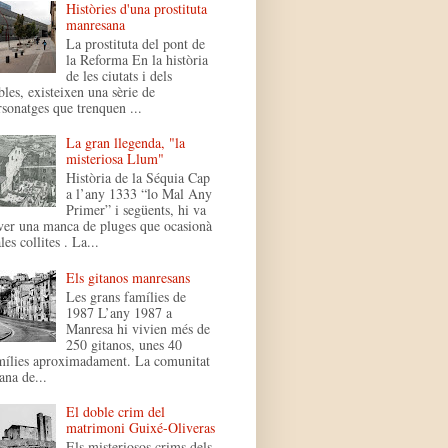
Històries d'una prostituta
manresana
La prostituta del pont de
la Reforma En la història
de les ciutats i dels
bles, existeixen una sèrie de
rsonatges que trenquen ...
La gran llegenda, "la
misteriosa Llum"
Història de la Séquia Cap
a l’any 1333 “lo Mal Any
Primer” i següents, hi va
ver una manca de pluges que ocasionà
es collites . La...
Els gitanos manresans
Les grans famílies de
1987 L’any 1987 a
Manresa hi vivien més de
250 gitanos, unes 40
mílies aproximadament. La comunitat
ana de...
El doble crim del
matrimoni Guixé-Oliveras
Els misteriosos crims dels