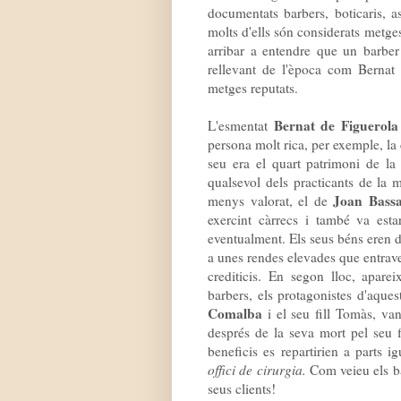
documentats barbers, boticaris, as
molts d'ells són considerats metg
arribar a entendre que un barber 
rellevant de l'època com Bernat
metges reputats.
Bernat de Figuerola
L'esmentat
persona molt rica, per exemple, la 
seu era el quart patrimoni de la
qualsevol dels practicants de la
Joan Bassa
menys valorat, el de
exercint càrrecs i també va esta
eventualment. Els seus béns eren d
a unes rendes elevades que entrave
crediticis. En segon lloc, aparei
barbers, els protagonistes d'aqu
Comalba
i el seu fill Tomàs, va
després de la seva mort pel seu
beneficis es repartirien a parts i
offici de cirurgia.
Com veieu els ba
seus clients!