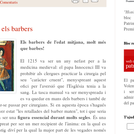
 Comentaris
"Hist
bloc
Patri
 els barbers
Premi
Els barbers de l'edat mitjana, molt més
Bloc r
que barbes!
El 1215 va ser un any nefast per a la
medicina medieval: el papa Innocenci III va
prohibir als clergues practicar la cirurgia pel
seu "caràcter cruent", menyspreant aquest
El pa
ofici per l'aversió que l'Església tenia a la
Volem
i se
sang. La tasca manual va ser menyspreada i
admira
es va quedar en mans dels barbers i també de
del p
er-se passar per cirurgians. Si en aquesta època s'hagués
er estat "les retallades del barber maten", tot i que seria
figura essencial durant molts segles
va ser una
. És una
T'aju
reat per ser un mer recipient de l'ànima: en la qual es
stig diví per la qual la major part de les vegades només