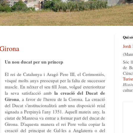
Qui só
Jordi
 Girona
(Manr
Un nou ducat per un príncep
Sóc ll
de Ba
Ciènc
El rei de Catalunya i Aragó Pere III, el Cerimoniós,
Turis
visqué molts anys preocupat per la falta de successor
Histò
mascle. En néixer el seu fill Joan, volgué exterioritzar
cultur
la creació del Ducat de
la seva satisfacció amb
Girona
, a favor de l'hereu de la Corona. La creació
del Ducat s'institucionalitzà amb una disposició reial
signada a Perpinyà l'any 1351. Aquell mateix any, la
ciutat de Manresa va entrar a formar part del ducat de
Girona. D'aquesta manera el rei Pere volia copiar la
creació del principat de Gal·les a Anglaterra o del