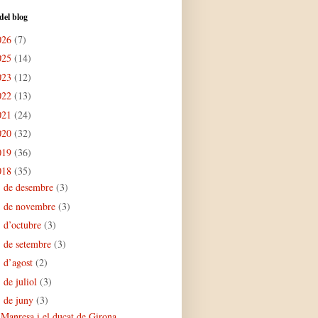
del blog
026
(7)
025
(14)
023
(12)
022
(13)
021
(24)
020
(32)
019
(36)
018
(35)
de desembre
(3)
►
de novembre
(3)
►
d’octubre
(3)
►
de setembre
(3)
►
d’agost
(2)
►
de juliol
(3)
►
de juny
(3)
▼
Manresa i el ducat de Girona