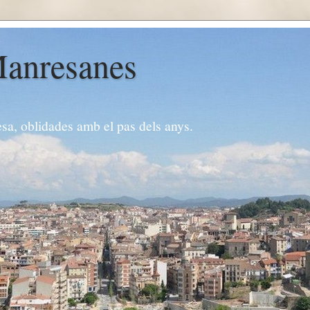
Manresanes
esa, oblidades amb el pas dels anys.