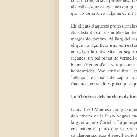
als calls. Aquests es tancaven qua
que no tornaven a l'aljama de nit po
Els clients d'aquests professionals 
No obstant això, els nobles també
metges de cambra. Al llarg del seg
una estructur
el que va significar
entrada a la universitat un segle 
façanes, un pal pintat de vermell 
blanc. Alguns d'ells van passar a
hemorroides. Van arribar fins i to
"alleujar" els mals de cap o la
fractures, entre altres pràctiques q
La Manresa dels barbers de fina
L'any 1370 Manresa comptava amb 
dels efectes de la Pesta Negra i enc
la guerra amb Castella. La jerarq
ens marca el patró que va ser h
catalanoaragonesa d'aquell períod