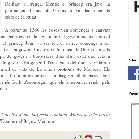
Delfinat a França. Mentre el príncep era jove, la
pertinença al ducat de Girona no va afectar en els
afers de la ciutat.
A partir de 1360 les coses van començar a canviar
ençar a exercir la seva autoritat governamental amb el
 el príncep Joan va ser rei, el càrrec començà a ser
sa i el seu govern. La creació del ducat de Girona tan sols
pa de govern i burocràcia dins d'un estat que estava
A les 
 de govern. En general, l'existència del ducat de Girona
 nivell de vida de les elits i prohoms de Manresa. Els
 se'ls obrien les portes a un llarg ventall de càrrecs ben
 més fàcils d'aconseguir que els funcionaris reials, pels
cia.
Premis
 i declivi d'una burgesia catalana. Manresa a la baixa
d'Estudis del Bages, Manresa