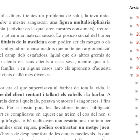
.
Arxiu 
olts diners i tenies un problema de salut, la teva única
2
►
una figura multidisciplinària
ador
o mestre sangrador,
2
►
ia (activitat en la qual eren mestres consumats), treure't
2
►
i tot en una mateixa sessió. La posició social del barber
 titulats de la medicina
com podien ser els metges o els
2
►
, santiguadors o ensalmadors que no tenien argumentació
2
►
el camp dels estafadors. Igual que els altres gremis de
2
►
or atenia els seus clients a casa seva, mentre que a la
2
►
 família, i en alguns casos amb els aprenents d'aquesta
ivitats d'allò més diverses.
2
▼
or era el que supervisava al barber de tota la vida, la
ne del client rentant i tallant els cabells i la barba
. A
reia dents i queixals, posava ventoses i sangoneres, i fins
ns. Per si fossin poc, les llevadores tenien l'obligació
part es complicava; en aquest cas treien el cos del nen si
quirúrgics, o bé realitzaven una cesària post mortem per
podien contractar un metge jueu
famílies eren riques,
,
s'havia de desplaçar fora de les ciutats medievals, la qual
 jueus catalans havien de complir amb l'horari establert