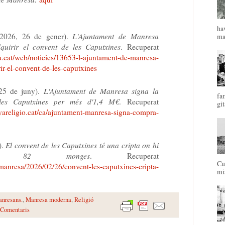
ha
(2026, 26 de gener).
L'Ajuntament de Manresa
mal
uirir el convent de les Caputxines
. Recuperat
a.cat/web/noticies/13653-l-ajuntament-de-manresa-
ir-el-convent-de-les-caputxines
 25 de juny).
L'Ajuntament de Manresa signa la
fa
les Caputxines per més d'1,4 M€
. Recuperat
git
yareligio.cat/ca/ajuntament-manresa-signa-compra-
).
El convent de les Caputxines té una cripta on hi
es 82 monges
. Recuperat
Cu
manresa/2026/02/26/convent-les-caputxines-cripta-
mis
anresans.
,
Manresa moderna
,
Religió
 Comentaris