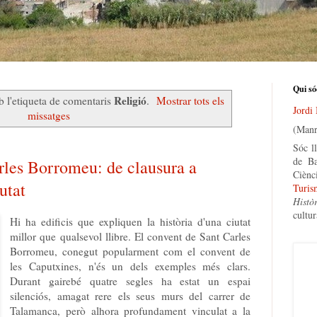
Qui só
Religió
b l'etiqueta de comentaris
.
Mostrar tots els
Jordi
missatges
(Manr
Sóc ll
de Ba
rles Borromeu: de clausura a
Ciènc
utat
Turis
Histò
cultur
Hi ha edificis que expliquen la història d'una ciutat
millor que qualsevol llibre. El convent de Sant Carles
Borromeu, conegut popularment com el convent de
les Caputxines, n'és un dels exemples més clars.
Durant gairebé quatre segles ha estat un espai
silenciós, amagat rere els seus murs del carrer de
Talamanca, però alhora profundament vinculat a la