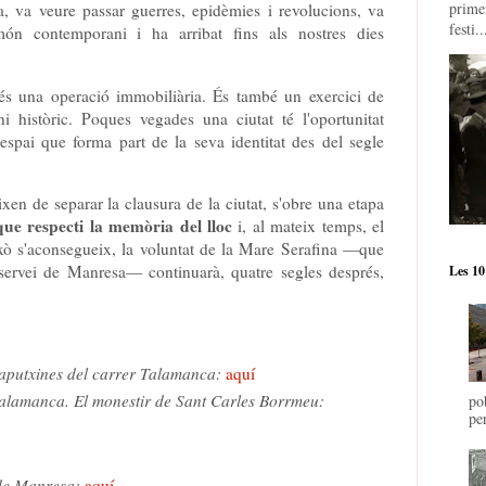
prime
, va veure passar guerres, epidèmies i revolucions, va
festi..
 món contemporani i ha arribat fins als nostres dies
 una operació immobiliària. És també un exercici de
ni històric. Poques vegades una ciutat té l'oportunitat
espai que forma part de la seva identitat des del segle
xen de separar la clausura de la ciutat, s'obre una etapa
ue respecti la memòria del lloc
i, al mateix temps, el
ixò s'aconsegueix, la voluntat de la Mare Serafina —que
 servei de Manresa— continuarà, quatre segles després,
Les 10
 caputxines del carrer Talamanca:
aquí
Talamanca. El monestir de Sant Carles Borrmeu:
po
pe
 de Manresa:
aquí