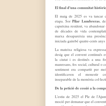
El final d'una comunitat històri
El maig de 2025 es va tancar d
Pilar Lumbreras
etapa. Sor
, de
caputxina resident, va abandonar 
de dècades de vida contemplat
marxa desapareixia una presènc
iniciada gairebé quatre-cents anys
La mateixa religiosa va expressa
desig que el convent continués e
la ciutat i es destinés a una fin
manresans, fos social, cultural o 
sentiment era compartit per mo
identificaven el monestir 
inseparable de la memòria col·lec
De la petició de cessió a la comp
L'estiu de 2025 el Ple de l'Aju
moció per demanar que el convent