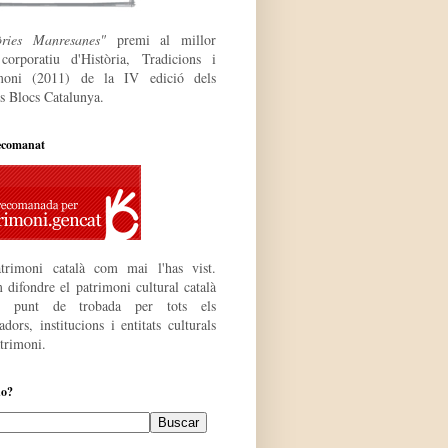
òries Manresanes"
premi al millor
 corporatiu
d'Història, Tradicions i
moni (2011) de la IV edició dels
s Blocs Catalunya.
ecomanat
trimoni català com mai l'has vist.
 difondre el patrimoni cultural català
r punt de trobada per tots els
dors, institucions i entitats culturals
atrimoni.
do?