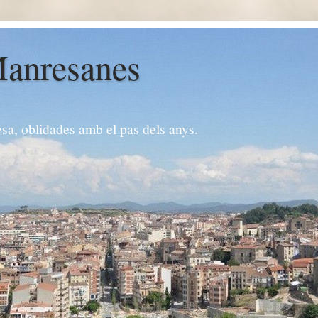
Manresanes
esa, oblidades amb el pas dels anys.