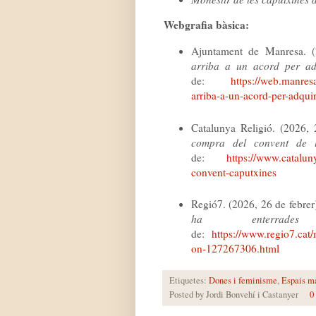
Webgrafia bàsica:
Ajuntament de Manresa. 
arriba a un acord per adq
de:
https://web.manres
arriba-a-un-acord-per-adquir
Catalunya Religió. (2026,
compra del convent de 
de:
https://www.catalun
convent-caputxines
Regió7. (2026, 26 de febrer
ha enterrad
de:
https://www.regio7.cat/
on-127267306.html
Etiquetes:
Dones i feminisme
,
Espais m
Posted by
Jordi Bonvehí i Castanyer
0