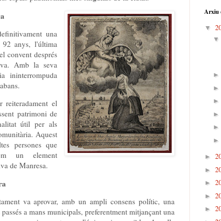
Arxiu 
ca
2
▼
efinitivament una
 92 anys, l'última
el convent després
iva. Amb la seva
ia ininterrompuda
 abans.
r reiteradament el
ssent patrimoni de
alitat útil per als
comunitària. Aquest
ltes persones que
com un element
2
►
tiva de Manresa.
2
►
2
ra
►
2
►
ntament va aprovar, amb un ampli consens polític, una
2
►
 passés a mans municipals, preferentment mitjançant una