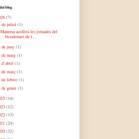
del blog
026
(7)
de juliol
(1)
▼
Manresa acollirà les jornades del
bicentenari de l...
de juny
(1)
►
de maig
(1)
►
d’abril
(1)
►
de març
(1)
►
de febrer
(1)
►
de gener
(1)
►
025
(14)
023
(12)
022
(13)
021
(24)
020
(32)