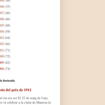
019
(36)
018
(35)
017
(40)
016
(46)
015
(48)
014
(58)
013
(64)
012
(66)
011
(71)
010
(72)
009
(82)
008
(74)
da destacada
sta del peix de 1911
l riu era oci El 25 de maig de l'any
s va celebrar a la ciutat de Manresa la