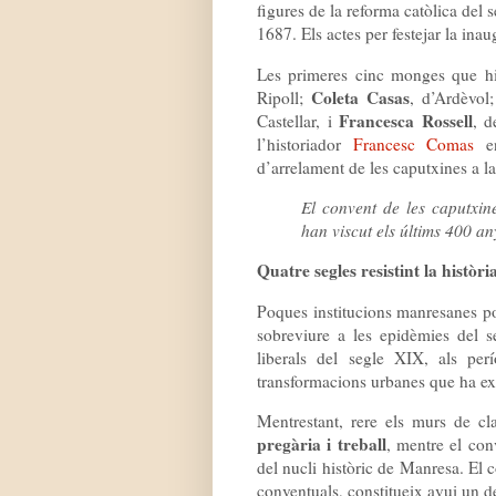
figures de la reforma catòlica del
1687. Els actes per festejar la inaug
Les primeres cinc monges que hi
Coleta Casas
Ripoll;
, d’Ardèvol
Francesca Rossell
Castellar, i
, d
l’historiador
Francesc Comas
en
d’arrelament de les caputxines a la
El convent de les caputxin
han viscut els últims 400 an
Quatre segles resistint la històri
Poques institucions manresanes po
sobreviure a les epidèmies del s
liberals del segle XIX, als perí
transformacions urbanes que ha exp
Mentrestant, rere els murs de cl
pregària i treball
, mentre el con
del nucli històric de Manresa. El c
conventuals, constitueix avui un de