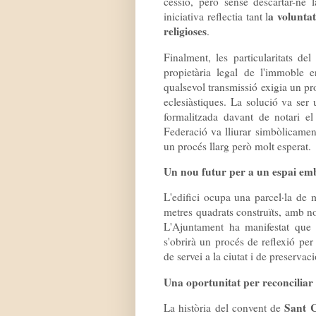
cessió, però sense descartar-ne 
a voluntat
iniciativa reflectia tant l
religioses
.
Finalment, les particularitats d
propietària legal de l'immoble 
qualsevol transmissió exigia un p
eclesiàstiques. La solució va se
formalitzada davant de notari e
Federació va lliurar simbòlicamen
un procés llarg però molt esperat.
Un nou futur per a un espai em
L'edifici ocupa una parcel·la de
metres quadrats construïts, amb
L'Ajuntament ha manifestat que 
s'obrirà un procés de reflexió per
de servei a la ciutat i de preservac
Una oportunitat per reconciliar 
Sant 
La història del convent de