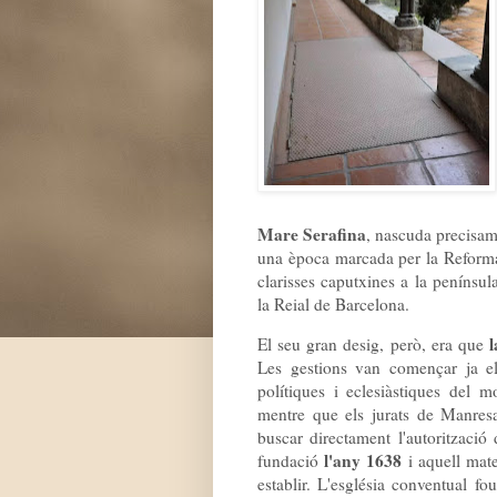
Mare Serafina
, nascuda precisam
una època marcada per la Reforma c
clarisses caputxines a la penínsu
la Reial de Barcelona.
l
El seu gran desig, però, era que
Les gestions van començar ja el 
polítiques i eclesiàstiques del 
mentre que els jurats de Manresa
buscar directament l'autoritzaci
l'any 1638
fundació
i aquell mate
establir. L'església conventual f