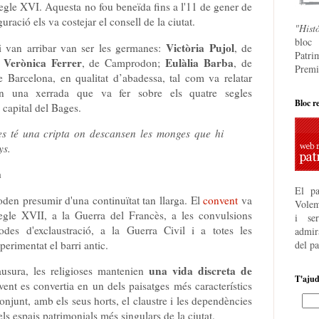
 segle XVI. Aquesta no fou beneïda fins a l'11 de gener de
uració els va costejar el consell de la ciutat.
"Hist
bloc
Victòria Pujol
 van arribar van ser les germanes:
, de
Patri
Verònica Ferrer
Eulàlia Barba
;
, de Camprodon;
, de
Premi
e Barcelona, en qualitat d’abadessa, tal com va relatar
 una xerrada que va fer sobre els quatre segles
Bloc r
 capital del Bages.
es té una cripta on descansen les monges que hi
ys.
a
El pa
den presumir d'una continuïtat tan llarga. El
convent
va
Volem
egle XVII, a la Guerra del Francès, a les convulsions
i se
odes d'exclaustració, a la Guerra Civil i a totes les
admira
erimentat el barri antic.
del p
una vida discreta de
ausura, les religioses mantenien
T'aju
vent es convertia en un dels paisatges més característics
onjunt, amb els seus horts, el claustre i les dependències
ls espais patrimonials més singulars de la ciutat.