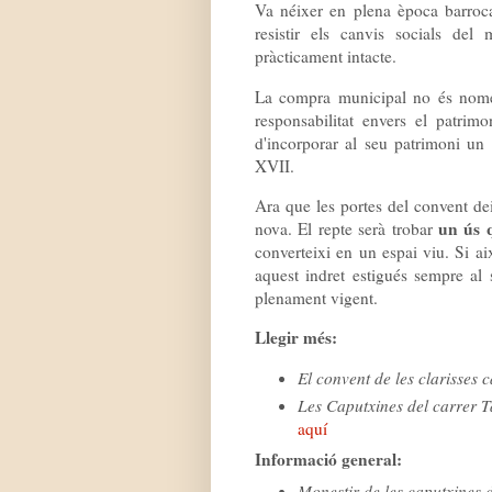
Va néixer en plena època barroca
resistir els canvis socials del
pràcticament intacte.
La compra municipal no és només
responsabilitat envers el patrimo
d'incorporar al seu patrimoni un 
XVII.
Ara que les portes del convent dei
un ús q
nova. El repte serà trobar
converteixi en un espai viu. Si a
aquest indret estigués sempre al
plenament vigent.
Llegir més:
El convent de les clarisses
Les Caputxines del carrer 
aquí
Informació general:
Monestir de les caputxines