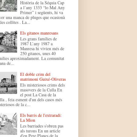
Història de la Séquia Cap
a l’any 1333 “lo Mal Any
Primer” i següents, hi va
ver una manca de pluges que ocasionà
es collites . La...
Els gitanos manresans
Les grans famílies de
1987 L’any 1987 a
Manresa hi vivien més de
250 gitanos, unes 40
mílies aproximadament. La comunitat
ana de...
El doble crim del
matrimoni Guixé-Oliveras
Els misteriosos crims dels
masovers de la Culla En
el post La Casa de la
lla , feia esment d'un dels casos més
teriosos de la c...
Els barris de l'extraradi:
La Mion
Les barriades s'obren pas
als turons En un article
d'en Pere Planes de la