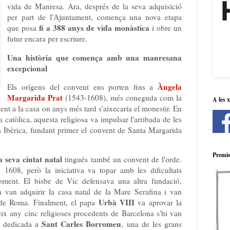
vida de Manresa. Ara, després de la seva adquisició
per part de l'Ajuntament, comença una nova etapa
fi a 388 anys de vida monàstica
que posa
i obre un
futur encara per escriure.
Una història que comença amb una manresana
excepcional
Àngela
Els orígens del convent ens porten fins a
Margarida Prat
(1543-1608), més coneguda com la
A les 
ent a la casa on anys més tard s'aixecaria el monestir. En
atòlica, aquesta religiosa va impulsar l'arribada de les
la Ibèrica, fundant primer el convent de Santa Margarida
Premis
a seva ciutat natal
tingués també un convent de l'orde.
1608, però la iniciativa va topar amb les dificultats
moment. El bisbe de Vic defensava una altra fundació,
 van adquirir la casa natal de la Mare Serafina i van
Urbà VIII
ó de Roma. Finalment, el papa
va aprovar la
ix any cinc religioses procedents de Barcelona s'hi van
Sant Carles Borromeu
ou dedicada a
, una de les grans