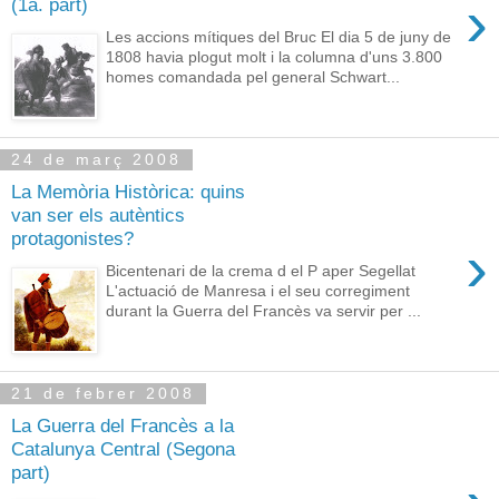
›
(1a. part)
Les accions mítiques del Bruc El dia 5 de juny de
1808 havia plogut molt i la columna d'uns 3.800
homes comandada pel general Schwart...
24 de març 2008
La Memòria Històrica: quins
van ser els autèntics
protagonistes?
›
Bicentenari de la crema d el P aper Segellat
L'actuació de Manresa i el seu corregiment
durant la Guerra del Francès va servir per ...
21 de febrer 2008
La Guerra del Francès a la
Catalunya Central (Segona
part)