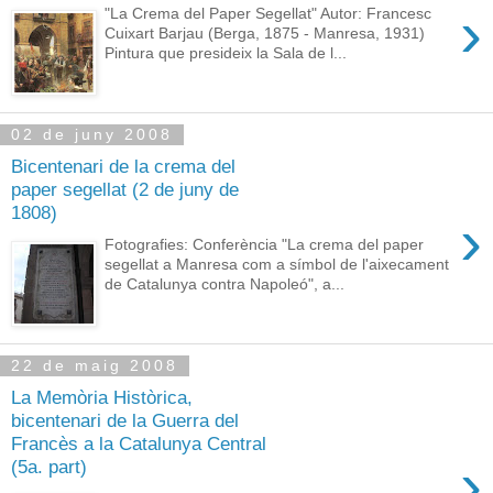
›
"La Crema del Paper Segellat" Autor: Francesc
Cuixart Barjau (Berga, 1875 - Manresa, 1931)
Pintura que presideix la Sala de l...
02 de juny 2008
Bicentenari de la crema del
paper segellat (2 de juny de
1808)
›
Fotografies: Conferència "La crema del paper
segellat a Manresa com a símbol de l'aixecament
de Catalunya contra Napoleó", a...
22 de maig 2008
La Memòria Històrica,
bicentenari de la Guerra del
Francès a la Catalunya Central
›
(5a. part)