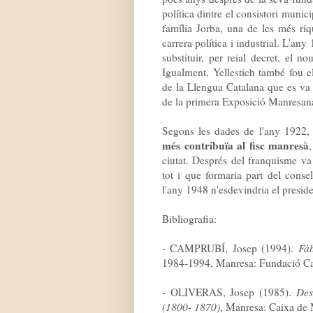
política dintre el consistori munic
família Jorba, una de les més riq
carrera política i industrial. L'an
substituir, per reial decret, el 
Igualment, Yellestich també fou e
de la Llengua Catalana que es va 
de la primera Exposició Manresan
Segons les dades de l'any 1922, 
més contribuïa al fisc manresà
ciutat. Després del franquisme va 
tot i que formaria part del cons
l'any 1948 n'esdevindria el presiden
Bibliografia:
- CAMPRUBÍ, Josep (1994).
Fàb
1984-1994, Manresa: Fundació C
- OLIVERAS, Josep (1985).
Des
(1800- 1870)
, Manresa: Caixa de