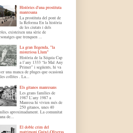
Històries d'una prostituta
manresana
La prostituta del pont de
la Reforma En la història
de les ciutats i dels
bles, existeixen una sèrie de
rsonatges que trenquen ...
La gran llegenda, "la
misteriosa Llum"
Història de la Séquia Cap
a l’any 1333 “lo Mal Any
Primer” i següents, hi va
ver una manca de pluges que ocasionà
es collites . La...
Els gitanos manresans
Les grans famílies de
1987 L’any 1987 a
Manresa hi vivien més de
250 gitanos, unes 40
mílies aproximadament. La comunitat
ana de...
El doble crim del
matrimoni Guixé-Oliveras