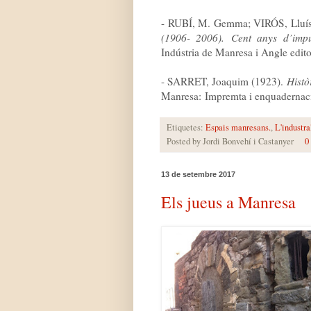
- RUBÍ, M. Gemma; VIRÓS, Lluí
(1906- 2006). Cent anys d’imp
Indústria de Manresa i Angle edito
- SARRET, Joaquim (1923).
Histò
Manresa: Impremta i enquadernaci
Etiquetes:
Espais manresans.
,
L'industra
Posted by
Jordi Bonvehí i Castanyer
0
13 de setembre 2017
Els jueus a Manresa