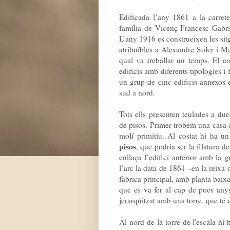
Edificada l’any 1861 a la carret
família de Vicenç Francesc Gabri
L’any 1916 es construeixen les sit
atribuïbles a Alexandre Soler i M
qual va treballar un temps. El c
edificis amb diferents tipologies i
un grup de cinc edificis annexos e
sud a nord.
Tots ells presenten teulades a due
de pisos. Primer trobem una casa d
molí primitiu. Al costat hi ha u
pisos
, que podria ser la filatura 
enllaça l’edifici anterior amb la 
l’arc la data de 1861 –en la reixa 
fàbrica principal, amb planta baixa
que es va fer al cap de pocs anys
jerarquitzat amb una torre, que té 
Al nord de la torre de l'escala hi 