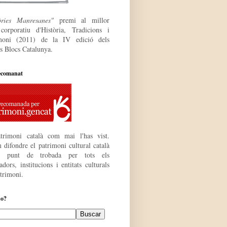
òries Manresanes"
premi al millor
 corporatiu
d'Història, Tradicions i
moni (2011) de la IV edició dels
s Blocs Catalunya.
ecomanat
trimoni català com mai l'has vist.
 difondre el patrimoni cultural català
r punt de trobada per tots els
dors, institucions i entitats culturals
atrimoni.
do?