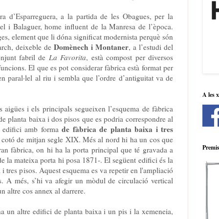
era d’Esparreguera, a la partida de les Obagues, per la
el i Balaguer, home influent de la Manresa de l’època.
ges, element que li dóna significat modernista perquè són
Domènech i Montaner
arch, deixeble de
, a l’estudi del
onjunt fabril de
La Favorita
, està compost per diversos
 funcions. El que es pot considerar fàbrica està format per
n paral·lel al riu i sembla que l’ordre d’antiguitat va de
A les 
s aigües i els principals segueixen l’esquema de fàbrica
e planta baixa i dos pisos que es podria correspondre al
de fàbrica de planta baixa i tres
n edifici amb forma
de cotó de mitjan segle XIX. Més al nord hi ha un cos que
Premis
gran fàbrica, on hi ha la porta principal que té gravada a
de la mateixa porta hi posa 1871-. El següent edifici és la
 i tres pisos. Aquest esquema es va repetir en l'ampliació
. A més, s’hi va afegir un mòdul de circulació vertical
un altre cos annex al darrere.
ha un altre edifici de planta baixa i un pis i la xemeneia,