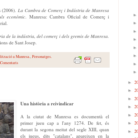
s (2006).
La Cambra de Comerç i Indústria de Manresa
uls econòmic
. Manresa: Cambra Oficial de Comerç i
rial.
ria de la indústria, del comerç i dels gremis de Manresa.
ons de Sant Josep.
lització a Manresa.
,
Personatges.
 Comentaris
2
►
2
►
2
►
Una història a reivindicar
2
►
2
►
A la ciutat de Manresa es documentà el
primer jueu cap a l'any 1274. De fet, és
2
►
durant la segona meitat del segle XIII, quan
2
►
els jueus, dits "catalans", apareixen en la