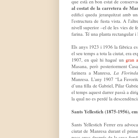
que està en bon estat de conservac
al costat de la carretera de M
edifici queda jerarquitzat amb u
l'estructura de fusta vista. A l'alt
nivell superior –el de les vies de f
farina. Té una planta rectangular i
Els anys 1923 i 1936 la fàbrica es
el seu temps a tota la ciutat, era e
1907, en què hi hagué un
gran 
Masana, però posteriorment Casa
farinera a Manresa,
La Florind
Manresa. L'any 1907 “La Favorita
d’una filla de Gabriel, Pilar Gabri
el temps aquest darrer passà a dirig
la qual no es perdé la descendència
Sants Yellestich (1875-1956), emp
Sants Yellestich Ferrer era advoca
ciutat de Manresa durant el prime
pocs anys després de la seva funda