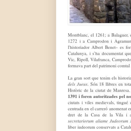
Montblanc, el 1261; a Balaguer, 
1272 i a Camprodon i Agramunt
l'historiador Albert Benet– es f
Catalunya, i s’ha documentat qu
Vic, Ripoll, Vilafranca, Camprodon
formava part del patrimoni comtal 
La gran sort que tenim els histor
dels Jueus
. Són 18 llibres en tot
Històric de la ciutat de Manresa.
1391 i foren autoritzades pel n
ciutats i viles medievals, tingué
centrada en el carreró anomenat en
dret de la Casa de la Vila i a
secretariorum aliame Judeorum 
liber iudeorum conservats a Cata