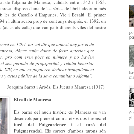
itat de l'aljama de Manresa, validats entre 1342 i 1353.
resa, disposa d'una de les sèries de libri iudeorum més
b les de Castelló d’Empúries, Vic i Besalú. El primer
4 i l'últim acaba prop de cent anys després, el 1392, un
(atacs als calls) que van patir diferents viles del nostre
po
pe
mènsi en 1294, no vol dir que aquest any fos el de
anresa, dòncs tením datos de fetxa anterior que
ns, prò còm eren pòcs en número y no havíen
el seu periodo de propsperitat y relatiu benestar
igle XIV, en que es pogueren dedicar tranquilament
ha
ys y actes públics de la seva comunitat o Aljama".
mal
Joaquim Sarret i Arbós, Els Jueus a Manresa (1917)
El call de Manresa
Els barris del nucli històric de Manresa es van
fa
git
el
desenvolupar prenent com a eixos dos turons:
turó del Puigcardener i el turó del
Puigmercadal
. Els carrers d'ambos turons són