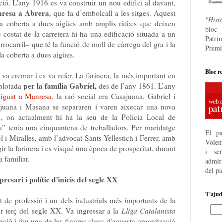
ió. L'any 1916 es va construir un nou edifici al davant,
anresa a Abrera
, que fa d’embolcall a les sitges. Aquest
"Hist
na coberta a dues aigües amb amplis ràfecs que deixen
bloc
re costat de la carretera hi ha una edificació situada a un
Patri
errocarril– que té la funció de moll de càrrega del gra i la
Premi
 la coberta a dues aigües.
Bloc r
 va cremar i es va refer. La farinera, la més important en
per la família Gabriel,
xplotada
des de l’any 1861. L’any
aiguat a Manresa
, la raó social era Casajuana, Gabriel i
juana i Masana se separaren i varen aixecar una nova
a
, on actualment hi ha la seu de la Policia Local de
” tenia una cinquantena de treballadors. Per maridatge
El pa
el i Miralles, amb l’advocat Sants Yellestich i Ferrer, amb
Volem
ir la farinera i es visqué una època de prosperitat, durant
i se
 familiar.
admira
del p
resari i polític d'inicis del segle XX
T'aju
t de professió i un dels industrials més importants de la
r terç del segle XX. Va ingressar a la
Lliga Catalanista
ció i fou una de les figures claus d'aquesta organització