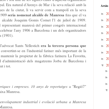
ipal. Era natural d'Arenys de Mar i la seva relació amb la
Arxiu 
ues de la ciutat, li va servir com a trampolí en la seva
2
►
seria nomenat alcalde de Manresa
y 1909
fins que el va
nou alcalde Joaquim Gomis Cornet l'1 de juliol de 1909.
2
►
l representant manresà del primer congrés internacional
2
►
celebrar l'any 1906 a Barcelona i un dels organitzadors
2
►
a (1901).
2
►
era la tercera persona que
l'advocat Sants Yellestich
2
►
, convertint-se en l'industrial fariner més important de la
2
►
mantenir la propietat de la fàbrica farinera La Favorita,
2
►
ell d'administració dels magatzems Jorba de Barcelona i
2
▼
t i tot.
riques i empreses. 10 anys de reportatges
a "Regió7"
aixa Manresa.
envolupament industrial i evolució urbana a Manresa
 Manresa.