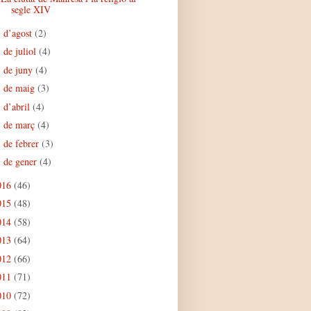
segle XIV
d’agost
(2)
►
de juliol
(4)
►
de juny
(4)
►
de maig
(3)
►
d’abril
(4)
►
de març
(4)
►
de febrer
(3)
►
de gener
(4)
►
016
(46)
015
(48)
014
(58)
013
(64)
012
(66)
011
(71)
010
(72)