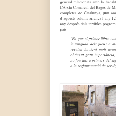
general relacionats amb la fiscal
L’Arxiu Comarcal del Bages de Man
completes de Catalunya, junt am
d’aquests volums arranca l’any 129
any després dels terribles pogroms 
país.
"En que el primer llibre co
la vinguda dels jueus a M
revèlen havèrni molt ava
obtingut gran importáncia, 
no fou fins a primers del s
a la reglametnació de servè