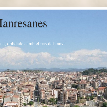
Manresanes
esa, oblidades amb el pas dels anys.