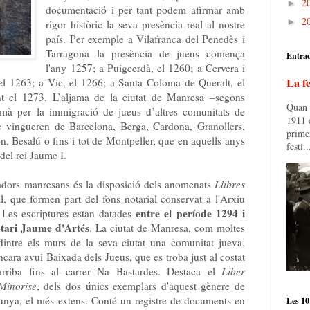
2
►
documentació i per tant podem afirmar amb
2
►
rigor històric la seva presència real al nostre
país. Per exemple a Vilafranca del Penedès i
Tarragona la presència de jueus comença
Entra
l'any 1257; a Puigcerdà, el 1260; a Cervera i
La fe
el 1263; a Vic, el 1266; a Santa Coloma de Queralt, el
 el 1273. L’aljama de la ciutat de Manresa –segons
Quan e
ormà per la immigració de jueus d’altres comunitats de
1911 e
e vingueren de Barcelona, Berga, Cardona, Granollers,
prime
, Besalú o fins i tot de Montpeller, que en aquells anys
festi..
del rei Jaume I.
iadors manresans és la disposició dels anomenats
Llibres
al, que formen part del fons notarial conservat a l'Arxiu
entre el període 1294 i
 Les escriptures estan datades
otari Jaume d'Artés
. La ciutat de Manresa, com moltes
 dintre els murs de la seva ciutat una comunitat jueva,
cara avui Baixada dels Jueus, que es troba just al costat
rriba fins al carrer Na Bastardes. Destaca el
Liber
Minorise
, dels dos únics exemplars d'aquest gènere de
lunya, el més extens. Conté un registre de documents en
Les 10