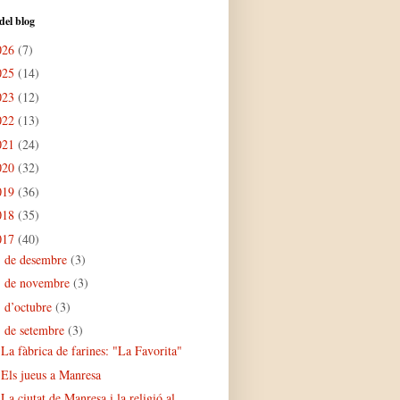
del blog
026
(7)
025
(14)
023
(12)
022
(13)
021
(24)
020
(32)
019
(36)
018
(35)
017
(40)
de desembre
(3)
►
de novembre
(3)
►
d’octubre
(3)
►
de setembre
(3)
▼
La fàbrica de farines: "La Favorita"
Els jueus a Manresa
La ciutat de Manresa i la religió al