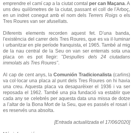
emprendre el camí cap a la ciutat comtal
per can Maçana
. A
uns deu quilòmetres de la ciutat, passant el coll de l'Arboç,
en un indret conegut amb el nom dels
Terrers Roigs
o els
Tres Roures van ser afusellats.
Diferents elements recorden aquest fet. D'una banda,
l'existència del carrer dels Tres Roures, que es va il·luminar
i urbanitzar en ple període franquista, el 1965. També al mig
de la nau central de la Seu on van ser enterrats sota una
placa on es pot llegir:
"Despulles dels 24 ciutadans
immolats als Tres Roures"
.
Al cap de cent anys, la
Comunión Tradicionalista
(carlins)
va col·locar una placa al punt dels Tres Roures on hi havia
una creu. Aquesta placa va desaparèixer el 1936 i va ser
reposada el 1962. També una pia fundació va establir que
cada any se celebrés per aquesta data una missa de dotze
a l'altar de la Bona Mort de la Seu, que es passés el rosari i
es reservés una absolta.
[Entrada actualitzada el 17/06/2020]