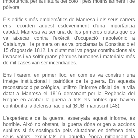
importància per la filatura del cotó i pels molins fariners i de
pólvora.
Els edificis més emblemàtics de Manresa i els seus carrers
ens recorden aquest esdeveniment d'una importància
cabdal. Manresa va ser una de les primeres ciutats que es
va aixecar contra l'exèrcit d'ocupació napoleònic a
Catalunya i la primera on es va proclamar la Constitució el
15 d'agost de 1812. La ciutat mai va pagar contribucions als
invasors i va sofrir grans pèrdues humanes i materials: més
de mil cases van ser incendiades.
Ens fixarem, en primer lloc, en com es va construir una
imatge institucional i patriòtica de la guerra. En aquesta
reconstrucció psicològica, utilitzo l'informe oficial de la vila
datat a Manresa el 1816 demanant per la Regència del
Regne en acabar la guerra a tots els pobles que havien
contribuït a la defensa nacional (BUB, manuscrit 148).
L'experiència de la guerra, assenyala aquest informe, és
horrible. Això no obstant, la guerra dóna origen a accions
sublims si és sostinguda pels ciutadans en defensa dels
seus valors, explicitats en aquella època mitjançant la