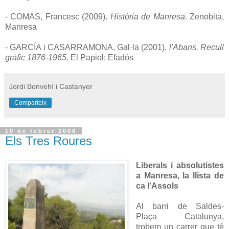
- COMAS, Francesc (2009).
Història de Manresa
. Zenobita,
Manresa
- GARCÍA i CASARRAMONA, Gal·la (2001).
l'Abans. Recull
gràfic 1876-1965
. El Papiol: Efadós
Jordi Bonvehí i Castanyer
Comparteix
10 de febrer 2008
Els Tres Roures
Liberals i absolutistes
a Manresa, la llista de
ca l'Assols
Al barri de Saldes-
Plaça Catalunya,
trobem un carrer que té