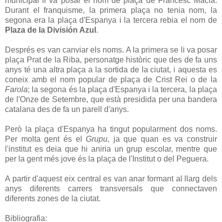
municipal li va posar el nom de plaça de Francesc Macià.
Durant el franquisme, la primera plaça no tenia nom, la
segona era la plaça d'Espanya i la tercera rebia el nom de
Plaza de la División Azul
.
Després es van canviar els noms. A la primera se li va posar
plaça Prat de la Riba, personatge històric que des de fa uns
anys té una altra plaça a la sortida de la ciutat, i aquesta es
coneix amb el nom popular de plaça de Crist Rei o de la
Farola
; la segona és la plaça d'Espanya i la tercera, la plaça
de l'Onze de Setembre, que està presidida per una bandera
catalana des de fa un parell d'anys.
Però la plaça d'Espanya ha tingut popularment dos noms.
Per molta gent és el
Grupu
, ja que quan es va construir
l'institut es deia que hi aniria un grup escolar, mentre que
per la gent més jove és la plaça de l'Institut o del Peguera.
A partir d'aquest eix central es van anar formant al llarg dels
anys diferents carrers transversals que connectaven
diferents zones de la ciutat.
Bibliografia: