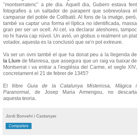
"montserratenc" a ple dia. Aquell dia, Gubern estava fent
fotografies a un saltador de parapent que sobrevolava el
campanar del poble de Collbató. Al fons de la imatge, però,
també va captar una forma el·líptica no identificada, massa
gran per ser un ocell. Al cel, va declarar aleshores, tampoc
no hi havia cap núvol. Un avió, un globus o realment un plat
volador, aquesta es la conclusió que se'n pot extreure.
Va ser un ovni també el que ha donat peu a la llegenda de
la Llum
de Manresa, que assegura que un raig va baixar de
Montserrat i va entrar a l'església del Carme, el segle XIV,
concretament el 21 de febrer de 1345?
El llibre
Guia de la Catalunya Misteriosa, Màgica i
Paranormal
, de Josep Maria Armengou, no descarta
aquesta teoria.
Jordi Bonvehí i Castanyer
Comparteix