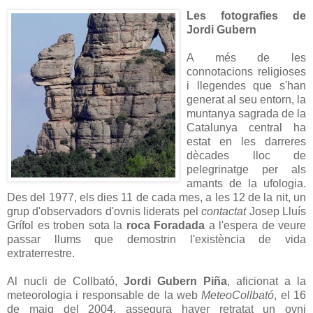
Les fotografies de
Jordi Gubern
A més de les
connotacions religioses
i llegendes que s'han
generat al seu entorn, la
muntanya sagrada de la
Catalunya central ha
estat en les darreres
dècades lloc de
pelegrinatge per als
amants de la ufologia.
Des del 1977, els dies 11 de cada mes, a les 12 de la nit, un
grup d'observadors d'ovnis liderats pel
contactat
Josep Lluís
Grífol es troben sota la
roca Foradada
a l'espera de veure
passar llums que demostrin l'existència de vida
extraterrestre.
Al nucli de Collbató,
Jordi Gubern
Piña
, aficionat a la
meteorologia i responsable de la web
MeteoCollbató
, el 16
de maig del 2004, assegura haver retratat un ovni