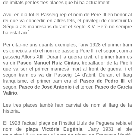
delimitats per les tres places que hi ha actualment.
Avui en dia tot el Passeig rep el nom de Pere III en honor al
rei que va concedir, en altres fets, el privilegi de construir la
Séquia als manresans durant el segle XIV. Però no sempre
ha estat així.
Per citar-ne uns quants exemples, l'any 1928 el primer tram
es coneixia amb el nom de passeig Pere III i el segon, com a
passeig Alfons XIII. Durant la guerra civil, el primer tram es
va dir
Paseo Manuel Ruiz Cintas
,
treballador de la Pirelli
que va ser el primer manresà mort al front de guerra, i el
segon tram es va dir Passeig 14 d'abril. Durant el llarg
franquisme, el primer tram era el
Paseo de Pedro III
, el
segon,
Paseo de José Antonio
i el tercer,
Paseo de García
Valiño
.
Les tres places també han canviat de nom al llarg de la
història.
El 1928 l'actual plaça de l'institut Lluís de Peguera rebia el
nom de
plaça Victòria Eugènia
. L'any 1931 el ple