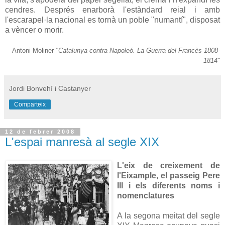
cendres. Després enarborà l'estàndard reial i amb
l'escarapel·la nacional es tornà un poble "numantí", disposat
a vèncer o morir.
Antoni Moliner
"Catalunya contra Napoleó. La Guerra del Francès 1808-
1814"
Jordi Bonvehí i Castanyer
Comparteix
12 de febrer 2008
L'espai manresà al segle XIX
L'eix de creixement de
l'Eixample, el passeig Pere
III i els diferents noms i
nomenclatures
A la segona meitat del segle