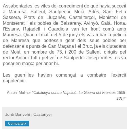
Assabentades les viles del corregiment de què havia succeït
a Manresa, Sallent, Santpedor, Moià, Artés, Sant Feliu
Sassera, Prats de Lluçanès, Castellterçol, Monistrol de
Montserrat i els pobles de Balsareny, Avinyó, Gaià, Horta,
l'Estany, Rajadell i Guardiola van fer front comú amb
Manresa. Quan el matí del 5 de juny els va arribar la petició
de Manresa que portessin gent dels seus pobles per
defensar els punts de Can Maçana i el Bruc, ja els ciutadans
de Moià, en nombre de 73, i 200 de Sallent, dirigits pel
rector Antoni Toll i pel veí de Santpedor Josep Viñes, es va
posar en marxa per anar-hi.
Les guerrilles havien començat a combatre l'exèrcit
napoleònic.
Antoni Moliner
"Catalunya contra Napoleó. La Guerra del Francès 1808-
1814"
Jordi Bonvehí i Castanyer
Comparteix