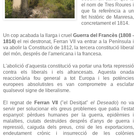
el nom de Tres Roures i
que fa referència a un
fet històric de Manresa,
concretament el 1814.
Un cop acabada la llarga i cruel
Guerra del Francès
(1808 -
1814)
el rei destronat, Ferran VII va entrar a la Península i
va abolir la Constitució de 1812, la tercera constitució liberal
del món, després de l'americana i la francesa.
L'abolició d'aquesta constitució va portar una forta repressió
contra els liberals i els afrancesats. Aquesta onada
reaccionària fou general a tot Europa i les potències
europees absolutistes es van comprometre a esclafar
qualsevol signe de liberalisme.
El regnat de
Ferran VII
("el Desitjat"
el Deseado
) no va
servir per solucionar els greus problemes que patia l'estat
espanyol: pèrdues humanes per la guerra, epidèmies i
malalties, ciutats destruïdes després d'anys de guerra i
repressió, caiguda dels preus, crisi de les exportacions,
endeutament crònic i insurrecció de les colònies