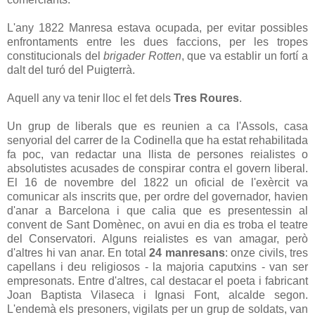
L'any 1822 Manresa estava ocupada, per evitar possibles
enfrontaments entre les dues faccions, per les tropes
constitucionals del
brigader Rotten
, que va establir un fortí a
dalt del turó del Puigterrà.
Aquell any va tenir lloc el fet dels
Tres Roures
.
Un grup de liberals que es reunien a ca l'Assols, casa
senyorial del carrer de la Codinella que ha estat rehabilitada
fa poc, van redactar una llista de persones reialistes o
absolutistes acusades de conspirar contra el govern liberal.
El 16 de novembre del 1822 un oficial de l'exèrcit va
comunicar als inscrits que, per ordre del governador, havien
d'anar a Barcelona i que calia que es presentessin al
convent de Sant Domènec, on avui en dia es troba el teatre
del Conservatori. Alguns reialistes es van amagar, però
d'altres hi van anar. En total
24 manresans
: onze civils, tres
capellans i deu religiosos - la majoria caputxins - van ser
empresonats. Entre d'altres, cal destacar el poeta i fabricant
Joan Baptista Vilaseca i Ignasi Font, alcalde segon.
L'endemà els presoners, vigilats per un grup de soldats, van