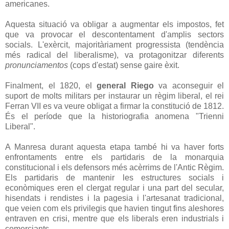
americanes.
Aquesta situació va obligar a augmentar els impostos, fet
que va provocar el descontentament d'amplis sectors
socials. L'exèrcit, majoritàriament progressista (tendència
més radical del liberalisme), va protagonitzar diferents
pronunciamentos
(cops d'estat) sense gaire èxit.
Finalment, el 1820, el
general Riego
va aconseguir el
suport de molts militars per instaurar un règim liberal, el rei
Ferran VII es va veure obligat a firmar la constitució de 1812.
És el període que la historiografia anomena "Trienni
Liberal".
A Manresa durant aquesta etapa també hi va haver forts
enfrontaments entre els partidaris de la monarquia
constitucional i els defensors més acèrrims de l'Antic Règim.
Els partidaris de mantenir les estructures socials i
econòmiques eren el clergat regular i una part del secular,
hisendats i rendistes i la pagesia i l'artesanat tradicional,
que veien com els privilegis que havien tingut fins aleshores
entraven en crisi, mentre que els liberals eren industrials i
comerciants.