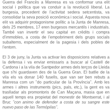
Guerra del Francès a Manresa es va conformar una elit
social i política que va conduir a la revolució liberal. La
burgesia, procedent de l'activitat sedera setcentista, va
consolidar la seva posició econòmica i social. Aquesta nova
elit va adquirir protagonisme polític a la Junta de Manresa,
dels 25 membres, 17 eren burgesos mercantils i industrials.
També van invertir el seu capital en crèdits i compra
d'immobles, a costa de l'empobriment dels grups socials
subalterns, especialment de la pagesia i dels pobles de
l'entorn.
El 3 de juny, la Junta va activar les disposicions relatives a
la defensa i va enviar emissaris a buscar al Castell de
Cardona i a la vila de Santpedor armes dels terços de Lleida
que s'hi guardaven des de la Guerra Gran. El batlle de la
vila els va donar 140 fusells, que van ser ben rebuts a
Manresa com un "do particular de la Província". Amb les
armes i altres instruments (pics, pals, etc.), la gent es va
traslladar als promontoris de Can Maçana, masia que en
aquell temps era propietat del monestir de Montserrat, i al
Bruc
"con animo de defender a costa de su sangre este
nuevo paso de las Termópilas".