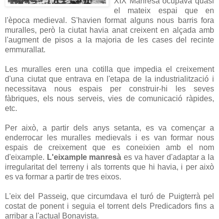
XIX Manresa ocupava quasi
el mateix espai que en
l'època medieval. S'havien format alguns nous barris fora
muralles, però la ciutat havia anat creixent en alçada amb
l'augment de pisos a la majoria de les cases del recinte
emmurallat.
Les muralles eren una cotilla que impedia el creixement
d'una ciutat que entrava en l'etapa de la industrialització i
necessitava nous espais per construir-hi les seves
fàbriques, els nous serveis, vies de comunicació ràpides,
etc.
Per això, a partir dels anys setanta, es va començar a
enderrocar les muralles medievals i es van formar nous
espais de creixement que es coneixien amb el nom
d'eixample.
L'
eixample manresà
es va haver d'adaptar a la
irregularitat del terreny i als torrents que hi havia, i per això
es va formar a partir de tres eixos.
L'eix del Passeig, que circumdava el turó de Puigterrà pel
costat de ponent i seguia el torrent dels Predicadors fins a
arribar a l'actual Bonavista.