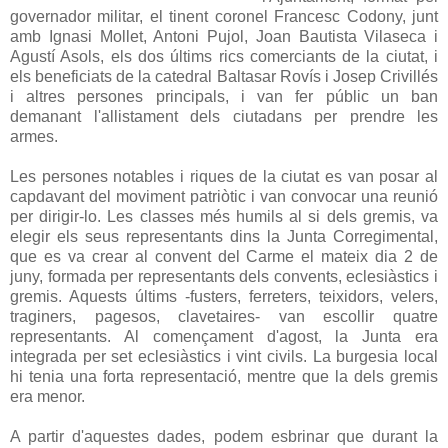
governador militar, el tinent coronel Francesc Codony, junt
amb Ignasi Mollet, Antoni Pujol, Joan Bautista Vilaseca i
Agustí Asols, els dos últims rics comerciants de la ciutat, i
els beneficiats de la catedral Baltasar Rovís i Josep Crivillés
i altres persones principals, i van fer públic un ban
demanant l'allistament dels ciutadans per prendre les
armes.
Les persones notables i riques de la ciutat es van posar al
capdavant del moviment patriòtic i van convocar una reunió
per dirigir-lo. Les classes més humils al si dels gremis, va
elegir els seus representants dins la Junta Corregimental,
que es va crear al convent del Carme el mateix dia 2 de
juny, formada per representants dels convents, eclesiàstics i
gremis. Aquests últims -fusters, ferreters, teixidors, velers,
traginers, pagesos, clavetaires- van escollir quatre
representants. Al començament d'agost, la Junta era
integrada per set eclesiàstics i vint civils. La burgesia local
hi tenia una forta representació, mentre que la dels gremis
era menor.
A partir d'aquestes dades, podem esbrinar que durant la