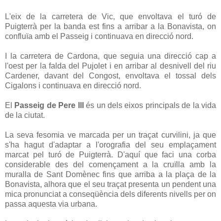
L'eix de la carretera de Vic, que envoltava el turó de
Puigterrà per la banda est fins a arribar a la Bonavista, on
confluïa amb el Passeig i continuava en direcció nord.
I la carretera de Cardona, que seguia una direcció cap a
l'oest per la falda del Pujolet i en arribar al desnivell del riu
Cardener, davant del Congost, envoltava el tossal dels
Cigalons i continuava en direcció nord.
El
Passeig de Pere III
és un dels eixos principals de la vida
de la ciutat.
La seva fesomia ve marcada per un traçat curvilini, ja que
s'ha hagut d'adaptar a l'orografia del seu emplaçament
marcat pel turó de Puigterrà. D'aquí que faci una corba
considerable des del començament a la cruïlla amb la
muralla de Sant Domènec fins que arriba a la plaça de la
Bonavista, alhora que el seu traçat presenta un pendent una
mica pronunciat a conseqüència dels diferents nivells per on
passa aquesta via urbana.