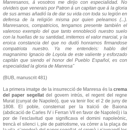
Manresanos, á vosotros me dirijo con especialidad. No
olvideis que venerais por Patron á un capitan que á la gloria
de sus armas añadió la de dar su vida con toda su legión en
defensa de la religión misma por quien peleamos (...).
Manresanos, compatricios, tengamos presente también el
valeroso exemplo del que tanto ennobleció nuestro suelo
con la huellas de su santidad, imitemos el valor marcial, y la
eroica constancia del que no dudó honrarnos firmandose
compatriota nuestro. Ya me entendeis: hablo del
magnanimo Ignacio de Loyola de este valiente y esforzado
capitán que siendo el honor del Pueblo Español, es con
especialidad la gloria de Manresa"
(BUB, manuscrit 481)
La primera imatge de la insurrecció de Manresa és la
crema
del paper segellat
del govern intrús, el regent del regne
Murat (cunyat de Napoleó), que va tenir lloc el 2 de juny de
1808. El poble, consternat per la traïció de Baiona
(abdicació de Carles IV i Ferran VII en favor de Napoleó) i la
por de l'esclavitud que significava el domini napoleònic,
trencà el silenci i, ple de patriotisme, va córrer a la plaça de
la vila, s'apoderà del paper segellat, el cremà i n'expandí les