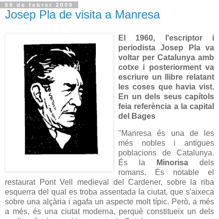
09 de febrer 2008
Josep Pla de visita a Manresa
El 1960, l'escriptor i
periodista Josep Pla va
voltar per Catalunya amb
cotxe i posteriorment va
escriure un llibre relatant
les coses que havia vist.
En un dels seus capítols
feia referència a la capital
del Bages
"Manresa és una de les
més nobles i antigues
poblacions de Catalunya.
És la
Minorisa
dels
romans. És notable el
restaurat Pont Vell medieval del Cardener, sobre la riba
esquerra del qual es troba assentada la ciutat, que s'aixeca
sobre una alçària i agafa un aspecte molt típic. Però, a més
a més, és una ciutat moderna, perquè constitueix un dels