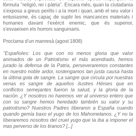
fórmula "religió, rei i pàtria". Encara més, quan la ciutadania
s'exposa a greus perills i a la mort i quan, amb el seu valor i
entusiasme, és capaç de suplir les mancances materials i
humanes davant l'exèrcit enemic, que és superior,
s'esvaeixen els horrors sanguinaris.
Proclama d'un manresà (agost 1808)
"Españoles: Los que con no menos gloria que valor
animados de un Patriotismo el más acendrado, hemos
jurado la defensa de la Patria, perseveraremos constantes
en nuestro noble ardor, sostengamos tan justa causa hasta
la última gota de sangre. La sangre que circula por nuestras
venas es sangre de aquellos ilustres Héroes que en
conflictos semejantes fueron la salud, y la gloria de la
nación. ¿Y nosotros no haremos ver al universo entero que
con su sangre hemos heredado también su valor y su
patriotismo? Nuestros Padres liberaron a España cuando
quando gemía baxo el yugo de los Mahometanos. ¿Y no la
liberaremos nosotros del cruel yugo que la iba a imponer el
mas perverso de los tiranos? [...]