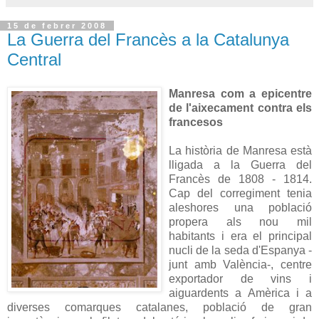
15 de febrer 2008
La Guerra del Francès a la Catalunya
Central
Manresa com a epicentre
de l'aixecament contra els
francesos
La història de Manresa està
lligada a la Guerra del
Francès de 1808 - 1814.
Cap del corregiment tenia
aleshores una població
propera als nou mil
habitants i era el principal
nucli de la seda d'Espanya -
junt amb València-, centre
exportador de vins i
aiguardents a Amèrica i a
diverses comarques catalanes, població de gran