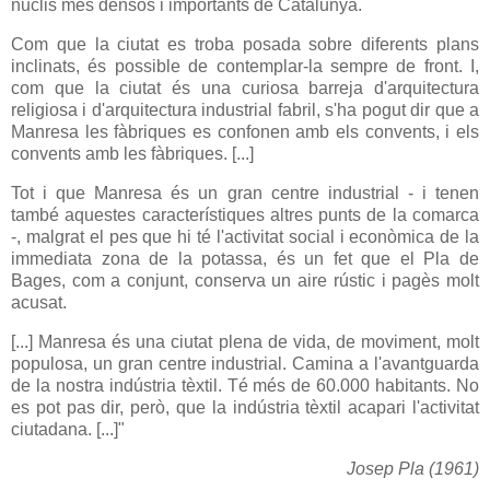
nuclis més densos i importants de Catalunya.
Com que la ciutat es troba posada sobre diferents plans
inclinats, és possible de contemplar-la sempre de front. I,
com que la ciutat és una curiosa barreja d'arquitectura
religiosa i d'arquitectura industrial fabril, s'ha pogut dir que a
Manresa les fàbriques es confonen amb els convents, i els
convents amb les fàbriques. [...]
Tot i que Manresa és un gran centre industrial - i tenen
també aquestes característiques altres punts de la comarca
-, malgrat el pes que hi té l'activitat social i econòmica de la
immediata zona de la potassa, és un fet que el Pla de
Bages, com a conjunt, conserva un aire rústic i pagès molt
acusat.
[...] Manresa és una ciutat plena de vida, de moviment, molt
populosa, un gran centre industrial. Camina a l'avantguarda
de la nostra indústria tèxtil. Té més de 60.000 habitants. No
es pot pas dir, però, que la indústria tèxtil acapari l'activitat
ciutadana. [...]"
Josep Pla (1961)