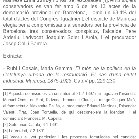
Manresa
Emili Junoy
no van ser escoltades [4]. Amb tot, els
conservadors es van fer amb 6 de les 13 actes de la
demarcació provincial de Barcelona, i amb un 63,4% del
total d'actes del Congrés. Igualment, el districte de Manresa
elegia per a compromissaris a senadors per la província de
Barcelona tres conservadors conspicus, l'alcalde Pere
Arderiu, l'advocat Joaquim Soler i Arola, i el procurador
Josep Coll i Barrera.
Extracte:
- Rubí i Casals, Maria Gemma:
El món de la política en la
Catalunya urbana de la restauració. El cas d'una ciutat
industrial. Manresa: 1875-1923
, Cap.V pp. 229-230
___________________
[1] Aquesta comissió es va constituir el 21-7-1897 i l'integraven l'hisendat
Manuel Oms i de Prat, l'advocat Francesc Claret, el metge Oleguer Miró,
el farmacèutic Alexandre Pallàs, el procurador Eduard Martínez, l'hisendat
Valentí Prat, Joan Torruella, de qui desconeixem la identitat, i el
comerciant Francesc M. Capella.
[2] Setmanari Català, 8-1-1891
[3] La Verdad, 7-2-1891
[4] Vegeu el vot particular i les protestes formulades pel candidat