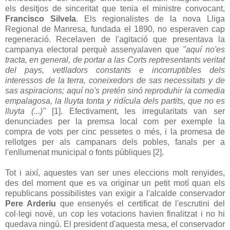
els desitjos de sinceritat que tenia el ministre convocant,
Francisco Silvela
. Els regionalistes de la nova Lliga
Regional de Manresa, fundada el 1890, no esperaven cap
regeneració. Recelaven de l'agitació que presentava la
campanya electoral perquè assenyalaven que
"aquí no'es
tracta, en general, de portar a las Corts reptresentants veritat
del pays, vetlladors constants e incorruptibles dels
interessos de la terra, coneixedors de sas necessitats y de
sas aspiracions; aquí no's pretén sinó reproduhir la comedia
empalagosa, la lluyta tonta y ridícula dels partits, que no es
lluyta (...)"
[1]. Efectivament, les irregularitats van ser
denunciades per la premsa local com per exemple la
compra de vots per cinc pessetes o més, i la promesa de
rellotges per als campanars dels pobles, fanals per a
l'enllumenat municipal o fonts públiques [2].
Tot i així, aquestes van ser unes eleccions molt renyides,
des del moment que es va originar un petit motí quan els
republicans possibilistes van exigir a l'alcalde conservador
Pere Arderiu
que ensenyés el certificat de l'escrutini del
col·legi novè, un cop les votacions havien finalitzat i no hi
quedava ningú. El president d'aquesta mesa, el conservador