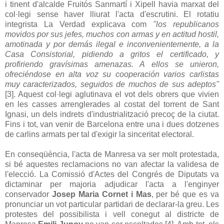
i tinent d'alcalde Fruitós Sanmartí i Xipell havia marxat del
col·legi sense haver lliurat l'acta d'escrutini. El rotatiu
integrista La Verdad explicava com
"los republicanos
movidos por sus jefes, muchos con armas y en actitud hostil,
amotinada y por demás ilegal e inconvenientemente, a la
Casa Consistorial, pidiendo a gritos el certificado, y
profiriendo gravísimas amenazas. A ellos se unieron,
ofreciéndose en alta voz su cooperación varios carlistas
muy caracterizados, seguidos de muchos de sus adeptos"
[3]. Aquest col·legi aglutinava el vot dels obrers que vivien
en les casses arrenglerades al costat del torrent de Sant
Ignasi, un dels indrets d'industrialització precoç de la ciutat.
Fins i tot, van venir de Barcelona entre una i dues dotzenes
de carlins armats per tal d'exigir la sinceritat electoral.
En conseqüència, l'acta de Manresa va ser molt protestada,
si bé aquestes reclamacions no van afectar la validesa de
l'elecció. La Comissió d'Actes del Congrés de Diputats va
dictaminar per majoria adjudicar l'acta a l'enginyer
conservador
Josep Maria Cornet i Mas
, per bé que es va
pronunciar un vot particular partidari de declarar-la greu. Les
protestes del possibilista i vell conegut al districte de