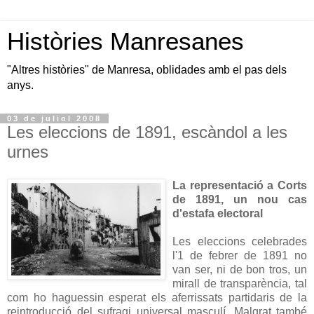
Històries Manresanes
"Altres històries" de Manresa, oblidades amb el pas dels
anys.
03 de juliol 2008
Les eleccions de 1891, escàndol a les
urnes
La representació a Corts
de 1891, un nou cas
d'estafa electoral
Les eleccions celebrades
l'1 de febrer de 1891 no
van ser, ni de bon tros, un
mirall de transparència, tal
com ho haguessin esperat els aferrissats partidaris de la
reintroducció del sufragi universal masculí. Malgrat també