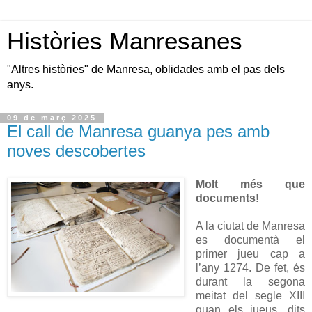
Històries Manresanes
"Altres històries" de Manresa, oblidades amb el pas dels
anys.
09 de març 2025
El call de Manresa guanya pes amb
noves descobertes
Molt més que
documents!
A la ciutat de Manresa
es documentà el
primer jueu cap a
l’any 1274. De fet, és
durant la segona
meitat del segle XIII
quan els jueus, dits