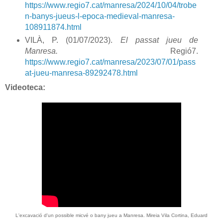
https://www.regio7.cat/manresa/2024/10/04/trobe
n-banys-jueus-l-epoca-medieval-manresa-
108911874.html
VILÀ, P. (01/07/2023).
El passat jueu de
Manresa.
Regió7.
https://www.regio7.cat/manresa/2023/07/01/pass
at-jueu-manresa-89292478.html
Videoteca:
L'excavació d'un possible micvé o bany jueu a Manresa. Mireia Vila Cortina, Eduard