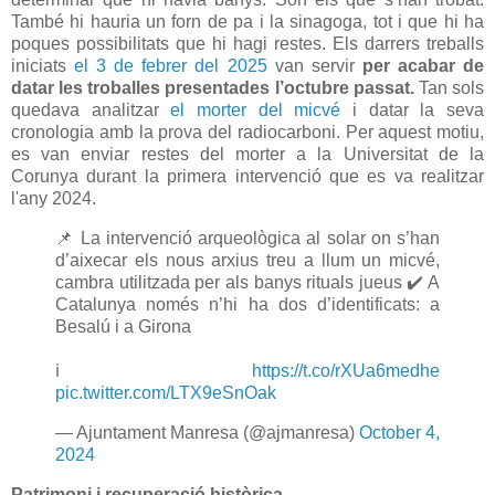
També hi hauria un forn de pa i la sinagoga, tot i que hi ha
poques possibilitats que hi hagi restes. Els darrers treballs
iniciats
el 3 de febrer del 2025
van servir
per acabar de
datar les troballes presentades l’octubre passat.
Tan sols
quedava analitzar
el morter del micvé
i datar la seva
cronologia amb la prova del radiocarboni. Per aquest motiu,
es van enviar restes del morter a la Universitat de la
Corunya durant la primera intervenció que es va realitzar
l'any 2024.
📌 La intervenció arqueològica al solar on s’han
d’aixecar els nous arxius treu a llum un micvé,
cambra utilitzada per als banys rituals jueus ✔️ A
Catalunya només n’hi ha dos d’identificats: a
Besalú i a Girona
ℹ️
https://t.co/rXUa6medhe
pic.twitter.com/LTX9eSnOak
— Ajuntament Manresa (@ajmanresa)
October 4,
2024
Patrimoni i recuperació històrica