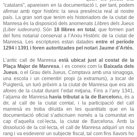
“catalans”, apareixen en la documentació i, per tant, podem
afirmar amb rigor històric la seva presència real al nostre
país. La gran sort que tenim els historiadors de la ciutat de
Manresa és la disposició dels anomenats
Llibres dels Jueus
(
Liber iudeorum)
. Són
18 llibres en total
, que formen part
del fons notarial conservat a l’Arxiu Històric de la ciutat de
Manresa. Les escriptures estan datades
entre el període
1294 i 1391 i foren autoritzades pel notari Jaume d’Artés.
L’antic call de Manresa
està ubicat just al costat de la
Plaça Major de Manresa
, i es coneix com la
Baixada dels
Jueus
, o el Grau dels Jueus. Comptava amb una sinagoga,
una escola i un cementiri propi (a extramurs), a tocar de
Puigterrà, un turó pròxim a la ciutat de Manresa que era als
afores de la ciutat durant l’edat mitjana. Fins a l’any 1341,
l’aljama de Manresa
havia tributat a la de Barcelon
a, és a
dir, al call de la ciutat comtal, i la participació del call
manresà es troba diluïda en les quantitats que en la
documentació oficial s’adscriuen només a la comunitat en
cap d’aquella col·lecta, la ciutat de Barcelona. Amb la
dissolució de la col·lecta, el call de Manresa adquirí un nou
rang i va esdevenir un subjecte fiscal, tal com fins llavors ho