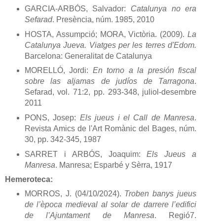
GARCIA-ARBÓS, Salvador:
Catalunya no era
Sefarad
. Presència, núm. 1985, 2010
HOSTA, Assumpció; MORA, Victòria. (2009).
La
Catalunya Jueva. Viatges per les terres d'Edom.
Barcelona: Generalitat de Catalunya
MORELLÓ, Jordi:
En torno a la presión fiscal
sobre las aljamas de judíos de Tarragona
.
Sefarad, vol. 71:2, pp. 293-348, juliol-desembre
2011
PONS, Josep:
Els jueus i el Call de Manresa
.
Revista Amics de l'Art Romànic del Bages, núm.
30, pp. 342-345, 1987
SARRET i ARBÓS, Joaquim:
Els Jueus a
Manresa
. Manresa; Esparbé y Sèrra, 1917
Hemeroteca:
MORROS, J. (04/10/2024).
Troben banys jueus
de l’època medieval al solar de darrere l’edifici
de l’Ajuntament de Manresa
. Regió7.