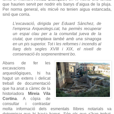
que haurien servit per nodrir els banys d’aigua de la pluja.
Per norma general, els micvè no tenien aigua estancada,
sinó que corria.
L’excavació, dirigida per
Eduard Sànchez, de
l'empresa Arqueolegs.cat
, ha permès recuperar
un espai clau per a la comunitat jueva de la
ciutat, que comptava també amb una sinagoga
en un pis superior. Tot i les reformes i incendis al
llarg dels segles XVIII i XIX, el
nivell de
conservació és sorprenentment bo
.
Abans de fer les
excavacions
arqueològiques, hi ha
hagut un extens i delicat
treball de documentació
que ha anat a càrrec de la
historiadora
Mireia Vila
Cortina
. A còpia de
consultar i contrastar
molta informació dels esmentats llibres notarials va
determinar que hi havia banys. Són els que s’han trobat.