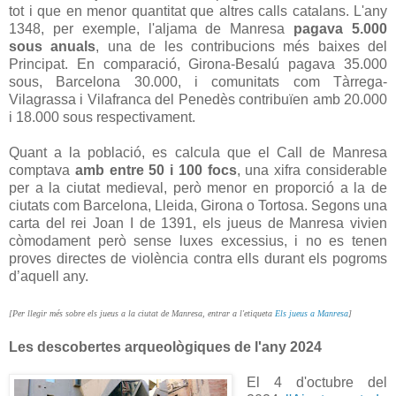
tot i que en menor quantitat que altres calls catalans. L'any
1348, per exemple, l'aljama de Manresa
pagava 5.000
sous anuals
, una de les contribucions més baixes del
Principat. En comparació, Girona-Besalú pagava 35.000
sous, Barcelona 30.000, i comunitats com Tàrrega-
Vilagrassa i Vilafranca del Penedès contribuïen amb 20.000
i 18.000 sous respectivament.
Quant a la població, es calcula que el Call de Manresa
comptava
amb entre 50 i 100 focs
, una xifra considerable
per a la ciutat medieval, però menor en proporció a la de
ciutats com Barcelona, Lleida, Girona o Tortosa. Segons una
carta del rei Joan I de 1391, els jueus de Manresa vivien
còmodament però sense luxes excessius, i no es tenen
proves directes de violència contra ells durant els pogroms
d’aquell any.
[Per llegir més sobre els jueus a la ciutat de Manresa, entrar a l'etiqueta
Els jueus a Manresa
]
Les descobertes arqueològiques de l'any 2024
El 4 d'octubre del