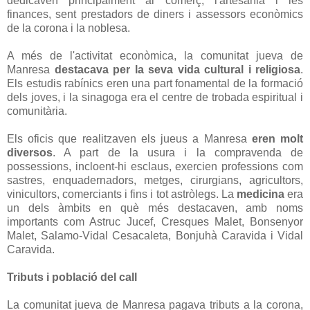
dedicaven principalment al comerç, l'artesania i les
finances, sent prestadors de diners i assessors econòmics
de la corona i la noblesa.
A més de l'activitat econòmica, la comunitat jueva de
Manresa
destacava per la seva vida cultural i religiosa
.
Els estudis rabínics eren una part fonamental de la formació
dels joves, i la sinagoga era el centre de trobada espiritual i
comunitària.
Els oficis que realitzaven els jueus a Manresa
eren molt
diversos
. A part de la usura i la compravenda de
possessions, incloent-hi esclaus, exercien professions com
sastres, enquadernadors, metges, cirurgians, agricultors,
vinicultors, comerciants i fins i tot astròlegs. La
medicina
era
un dels àmbits en què més destacaven, amb noms
importants com Astruc Jucef, Cresques Malet, Bonsenyor
Malet, Salamo-Vidal Cesacaleta, Bonjuhà Caravida i Vidal
Caravida.
Tributs i població del call
La comunitat jueva de Manresa pagava tributs a la corona,