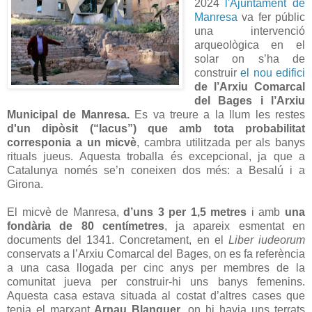
2024
l'Ajuntament de
Manresa
va fer públic
una intervenció
arqueològica en el
solar on s’ha de
construir
el nou edifici
de l’Arxiu Comarcal
del Bages i l’Arxiu
Municipal de Manresa.
Es va treure a la llum les restes
d'un dipòsit (“lacus”) que amb tota probabilitat
corresponia a un micvè
, cambra utilitzada per als banys
rituals jueus. Aquesta troballa és excepcional, ja que a
Catalunya només se’n coneixen dos més: a Besalú i a
Girona.
El micvè de Manresa,
d’uns 3 per 1,5 metres
i amb
una
fondària de 80 centímetres
, ja apareix esmentat en
documents del 1341. Concretament, en el
Liber iudeorum
conservats a l’Arxiu Comarcal del Bages, on es fa referència
a una casa llogada per cinc anys per membres de la
comunitat jueva per construir-hi uns banys femenins.
Aquesta casa estava situada al costat d’altres cases que
tenia el marxant
Arnau Blanquer
, on hi havia uns terrats