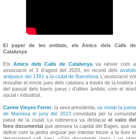
El paper de les entitats, els Amics dels Calls de
Catalunya
Els
Amics dels Calls de Catalunya
va néixer com a
associació el 3 d’agost del 2020, en record dels
avalots
antijueus del 1391 a la ciutat de Barcelona
. L'associació vol
ressaltar el vincle jueu dels catalans a través de la història i
del passat dels barris jueus i d'altres àmbits, com el teixit
social i industrial.
Carme Vinyes Ferrer
, la seva presidenta,
va visitar la jueria
de Manresa el juny del 2023
convidada per la comunitat
jueva de la ciutat. La rubinenca va destacar
el valor del
fons documental
que atresora la capital del Bages, que va
definir com la pedra angular per intentar treure a la llum el
desaparegut call jueu.
«Són documents únics i un gran