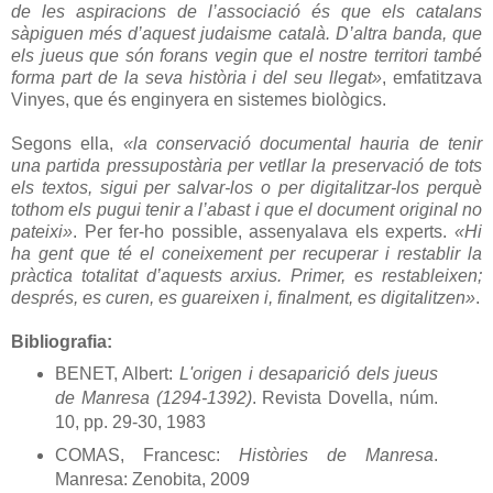
de les aspiracions de l’associació és que els catalans
sàpiguen més d’aquest judaisme català. D’altra banda, que
els jueus que són forans vegin que el nostre territori també
forma part de la seva història i del seu llegat»
, emfatitzava
Vinyes, que és enginyera en sistemes biològics.
Segons ella,
«la conservació documental hauria de tenir
una partida pressupostària per vetllar la preservació de tots
els textos, sigui per salvar-los o per digitalitzar-los perquè
tothom els pugui tenir a l’abast i que el document original no
pateixi»
. Per fer-ho possible, assenyalava els experts.
«Hi
ha gent que té el coneixement per recuperar i restablir la
pràctica totalitat d’aquests arxius. Primer, es restableixen;
després, es curen, es guareixen i, finalment, es digitalitzen»
.
Bibliografia:
BENET, Albert:
L'origen i desaparició dels jueus
de Manresa (1294-1392)
. Revista Dovella, núm.
10, pp. 29-30, 1983
COMAS, Francesc:
Històries de Manresa
.
Manresa: Zenobita, 2009