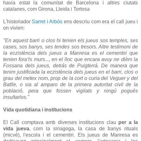
havia estat la comunitat de Barcelona i altres ciutats
catalanes, com Girona, Lleida i Tortosa
L'historiador
Sarret i Arbós
ens descriu com era el call jueu i
on vivien:
"En aquest barri o clos hi tenien els jueus sos temples, ses
cases, sos banys, ses tendes sos tresors. Altre testimoni de
la eczistència dels jueus a Manresa es el cementiri que
tenien fora‘ls murs..., en el lloc que encara avuy ne dièm la
Fossana dels jueus, detrás de Puigterrá. De manera que
tenim justificada la eczistència dels jueus en el barri, clos o
grau del metex nom, prop de la cort o curia del Veguer y del
Batlle, o sia al amparo de la primera autoritat civil de la
població, pera que fossen vigilats y ningú pogués
insultarlos."
Vida quotidiana i institucions
El Call comptava amb diverses institucions clau
per a la
vida jueva
, com la sinagoga, la casa de banys rituals
(micvè), l'escola i el cementiri. Els jueus de Manresa es