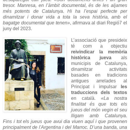
tresor. Manresa, en l’àmbit documental, és de les aljames
més potents de Catalunya. Hi ha l’espai perfecte per
dinamitzar i donar vida a tota la seva història, amb el
bagatge documental que tenen»
, afirmava al diari Regió7 el
juny del 2023.
L’associació que presideix
té com a objectiu
reivindicar la memòria
històrica jueva
als
municipis de Catalunya,
dinamitzar activitats
basades en tradicions
antigues arrelades al
Principat i impulsar
les
traduccions dels textos
en català.
«La nostra
finalitat és que tots els
jueus del món vegin el seu
lligam amb Catalunya.
Fins i tot els jueus que avui dia viuen aquí i que provenen
principalment de l'Argentina i del Marroc. D’una banda, una