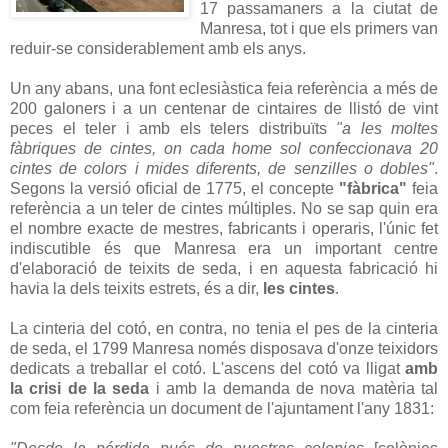
17 passamaners a la ciutat de
Manresa, tot i que els primers van
reduir-se considerablement amb els anys.
Un any abans, una font eclesiàstica feia referència a més de
200 galoners i a un centenar de cintaires de llistó de vint
peces el teler i amb els telers distribuïts
"a les moltes
fàbriques de cintes, on cada home sol confeccionava 20
cintes de colors i mides diferents, de senzilles o dobles"
.
Segons la versió oficial de 1775, el concepte
"fàbrica"
feia
referència a un teler de cintes múltiples. No se sap quin era
el nombre exacte de mestres, fabricants i operaris, l'únic fet
indiscutible és que Manresa era un important centre
d'elaboració de teixits de seda, i en aquesta fabricació hi
havia la dels teixits estrets, és a dir,
les cintes
.
La cinteria del cotó, en contra, no tenia el pes de la cinteria
de seda, el 1799 Manresa només disposava d'onze teixidors
dedicats a treballar el cotó. L'ascens del cotó va lligat
amb
la crisi de la seda
i amb la demanda de nova matèria tal
com feia referència un document de l'ajuntament l'any 1831: