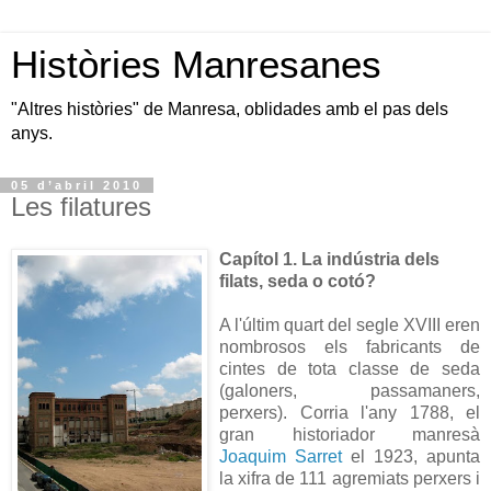
Històries Manresanes
"Altres històries" de Manresa, oblidades amb el pas dels
anys.
05 d’abril 2010
Les filatures
Capítol 1. La indústria dels
filats, seda o cotó?
A l'últim quart del segle XVIII eren
nombrosos els fabricants de
cintes de tota classe de seda
(galoners, passamaners,
perxers). Corria l'any 1788, el
gran historiador manresà
Joaquim Sarret
el 1923, apunta
la xifra de 111 agremiats perxers i