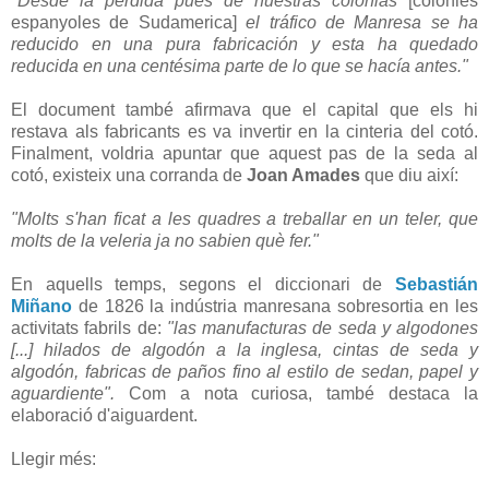
"Desde la pérdida pués de nuestras colonias
[colònies
espanyoles de Sudamerica]
el tráfico de Manresa se ha
reducido en una pura fabricación y esta ha quedado
reducida en una centésima parte de lo que se hacía antes."
El document també afirmava que el capital que els hi
restava als fabricants es va invertir en la cinteria del cotó.
Finalment, voldria apuntar que aquest pas de la seda al
cotó, existeix una corranda de
Joan Amades
que diu així:
"Molts s'han ficat a les quadres a treballar en un teler, que
molts de la veleria ja no sabien què fer."
En aquells temps, segons el diccionari de
Sebastián
Miñano
de 1826 la indústria manresana sobresortia en les
activitats fabrils de:
"las manufacturas de seda y algodones
[...] hilados de algodón a la inglesa, cintas de seda y
algodón, fabricas de paños fino al estilo de sedan, papel y
aguardiente".
Com a nota curiosa, també destaca la
elaboració d'aiguardent.
Llegir més: