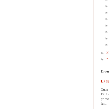
2
►
2
►
Entra
La fe
Quan e
1911 e
prime
festi..