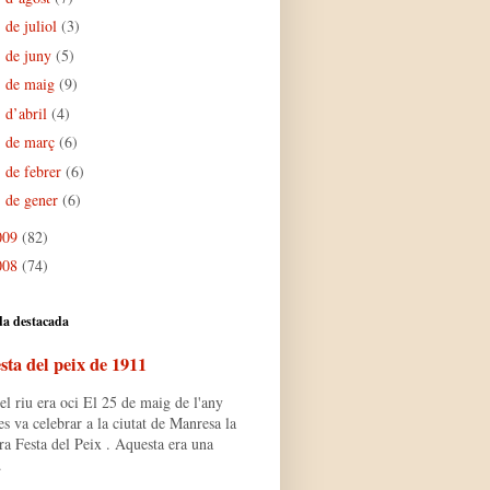
de juliol
(3)
►
de juny
(5)
►
de maig
(9)
►
d’abril
(4)
►
de març
(6)
►
de febrer
(6)
►
de gener
(6)
►
009
(82)
008
(74)
da destacada
sta del peix de 1911
l riu era oci El 25 de maig de l'any
s va celebrar a la ciutat de Manresa la
ra Festa del Peix . Aquesta era una
.