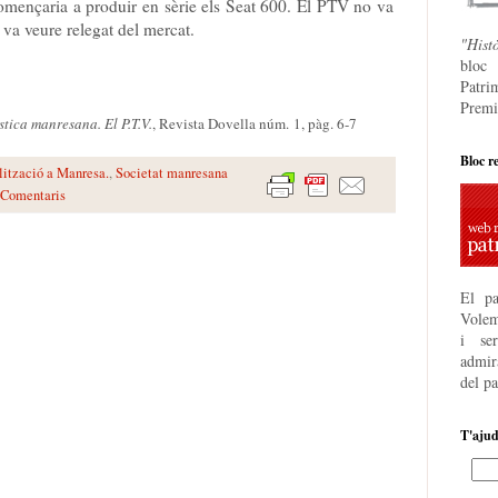
omençaria a produir en sèrie els
Seat 600
. El PTV no va
s va veure relegat del mercat.
"Hist
bloc
Patri
Premi
stica manresana. El P.T.V.
, Revista Dovella núm. 1, pàg. 6-7
Bloc r
lització a Manresa.
,
Societat manresana
 Comentaris
El pa
Volem
i se
admira
del p
T'aju