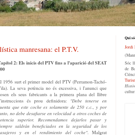
Qui só
Jordi
ística manresana: el P.T.V.
(Manr
apítol 2: Els inicis del PTV fins a l'aparició del SEAT
Sóc ll
00
de Ba
Ciènc
Turis
l 1956 surt el primer model del PTV (Perramon-Tachó-
Histò
ila). La seva potència no és excessiva, i l'anunci que
cultur
osen els seus fabricants a la primera plana del llibre
'instruccions és prou definidora:
"Debe tenerse en
uenta que este coche es solamente de 250 c.c., y por
anto, no debe desafiarse en velocidad a otros coches de
otencia superior. Recomendamos dejarlos pasar y
iempre saldrán beneficiados en la seguridad de los
asajeros y en el rendimiento del coche"
. Malgrat