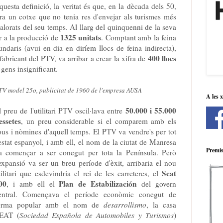
questa definició, la veritat és que, en la dècada dels 50,
ra un cotxe que no tenia res d'envejar als turismes més
alorats del seu temps. Al llarg del quinquenni de la seva
1325 unitats
r a la producció de
. Comptant amb la feina
undaris (avui en dia en diríem llocs de feina indirecta),
400 llocs
ricant del PTV, va arribar a crear la xifra de
 gens insignificant.
TV model 25o, publicitat de 1960 de l'empresa AUSA
A les 
50.000 i 55.000
l preu de l'utilitari PTV oscil·lava entre
essetes
, un preu considerable si el comparem amb els
ous i nòmines d'aquell temps. El PTV va vendre's per tot
'estat espanyol, i amb ell, el nom de la ciutat de Manresa
Premis
a començar a ser conegut per tota la Península. Però
'expansió va ser un breu període d'èxit, arribaria el nou
Seat
tilitari que esdevindria el rei de les carreteres, el
00
Plan de Estabilización
, i amb ell el
del govern
entral.
Començava el període econòmic conegut de
orma popular amb el nom de
desarrollismo
, la casa
EAT (
Sociedad Española de Automobiles y Turismos
)