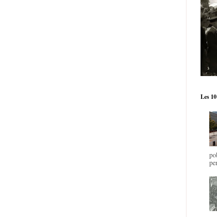
Les 10
po
pe