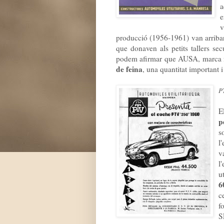
a
e
v
producció (1956-1961) van arriba
que donaven als petits tallers sec
podem afirmar que AUSA, marca fab
de feina
, una quantitat important i
P
E
p
s
l
v
l
u
6
c
f
S