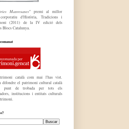
òries Manresanes"
premi al millor
 corporatiu
d'Història, Tradicions i
moni (2011) de la IV edició dels
s Blocs Catalunya.
ecomanat
trimoni català com mai l'has vist.
 difondre el patrimoni cultural català
r punt de trobada per tots els
dors, institucions i entitats culturals
atrimoni.
do?