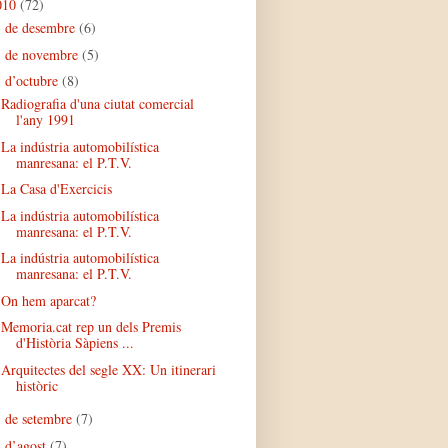
010
(72)
de desembre
(6)
►
de novembre
(5)
►
d’octubre
(8)
▼
Radiografia d'una ciutat comercial
l'any 1991
La indústria automobilística
manresana: el P.T.V.
La Casa d'Exercicis
La indústria automobilística
manresana: el P.T.V.
La indústria automobilística
manresana: el P.T.V.
On hem aparcat?
Memoria.cat rep un dels Premis
d'Història Sàpiens ...
Arquitectes del segle XX: Un itinerari
històric
de setembre
(7)
►
d’agost
(7)
►