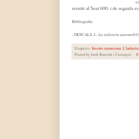
c
resistir al Seat 600, i de seguida e
Bibliografia:
- DESCALS, J.:
La indústria automobilí
Etiquetes:
Invents manresans
,
L'industra
Posted by
Jordi Bonvehí i Castanyer
0