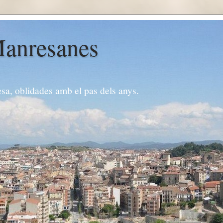
Manresanes
esa, oblidades amb el pas dels anys.