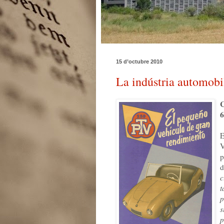
15 d’octubre 2010
La indústria automobil
C
6
E
V
p
d
c
t
p
s
p