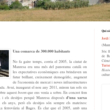
Qui só
Jordi
(Manr
Una comarca de 300.000 habitants
Sóc ll
de Ba
Ciènc
No fa gaire temps, corria el 2005, la ciutat de
Turis
Manresa era una més del panorama català on
Histò
les expectatives econòmiques ens brindaven un
cultur
futur brillant, creixement demogràfic, augment
de l'economia de mercat i noves infraestructures
da. Avui, inaugurat el nou any 2011, mirem tan sols sis
sobre aquest
boom
que ens venia a sobre. En concret fem
d'una xarxa
5, i els desitjos perquè Manresa disposés
n els anys, però els desitjos són sempre els mateixos:
arxa ferroviària al Bages. És clar que el 2005, amb una