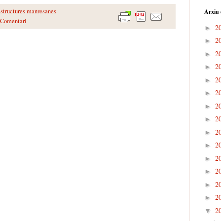
astructures manresanes
Arxiu 
 Comentari
2
►
2
►
2
►
2
►
2
►
2
►
2
►
2
►
2
►
2
►
2
►
2
►
2
►
2
►
2
▼