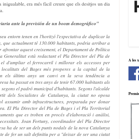
nigualable, era més fàcil creure que els desitjos un dia
a.
iaria ante la previsión de un boom demográfico"
 seu
entorn
tenen
en
l'horitzó
l'expectativa
de
duplicar
la
a
,
que actualment
té
130.000
habitants
,
podria
arribar
a
r
afrontar
aquest
creixement
, el
Departament
de
Política
la
Generalitat
està
redactant
el Pla Director
del
Pla de
A les 
el
d'ampliar
el ferrocarril
i
millorar
els
accessos
per
localitats
del
Bages
més
properes a
la
capital de
la
en
els
últims
anys un
canvi
en
la seva
tendència
a
resa ha
passat
en
tres anys
de
tenir
67.000
habitants
als
,
segons
el
padró
municipal d'
habitants.
Segons
l'alcalde
Premis
rtit dels
Socialistes
de
Catalunya
, la
ciutat
no
oposa
ol
assumir
amb infraestructures
, preparada
per
donar
ura
.
El Pla
Director
del Pla
de
Bages
i
el Pla
Territorial
cuments
que es
troben
en
procés
d'
elaboració
i anàlisi
,
ecessitats
.
Joan Fortuny
, coordinador
del Pla Director
esa
ha
de
ser un
dels
punts
nodals
de la
nova
Catalunya
te
de fer un
salt
definitiu
per a "
deixar de
ser una
ciutat