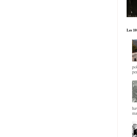
Les 10
po
pe
ha
mal