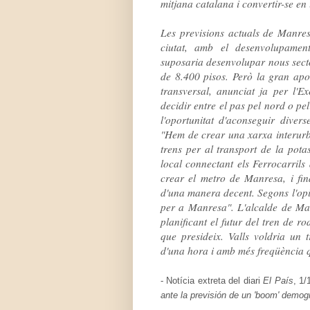
mitjana
catalana
i
convertir-se
en
Les
previsions
actuals
de
Manre
ciutat
,
amb
el desenvolupamen
suposaria
desenvolupar
nous
sect
de
8.400
pisos
.
Però
la
gran
apo
transversal
,
anunciat
ja
per
l'Ex
decidir
entre
el
pas
pel
nord
o
pel
l'oportunitat
d'
aconseguir
divers
"
Hem de
crear
una xarxa
interur
trens
per
al
transport
de
la
pota
local
connectant
els
Ferrocarrils
crear
el
metro
de Manresa
,
i
fi
d'una
manera
decent
.
Segons l'op
per a Manresa
"
.
L'alcalde
de
Ma
planificant
el
futur
del
tren
de
rod
que
presideix
.
Valls
voldria
un t
d'una
hora
i
amb més
freqüència
- Notícia extreta del diari
El País
, 1/
ante la previsión de un 'boom' demogr