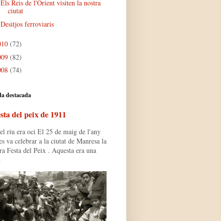
Els Reis de l'Orient visiten la nostra
ciutat
Desitjos ferroviaris
010
(72)
009
(82)
008
(74)
da destacada
sta del peix de 1911
l riu era oci El 25 de maig de l'any
s va celebrar a la ciutat de Manresa la
ra Festa del Peix . Aquesta era una
.