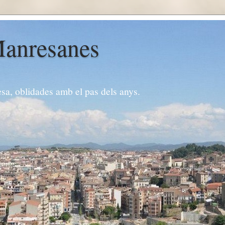
Manresanes
esa, oblidades amb el pas dels anys.