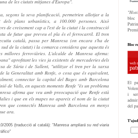
una de les
ciutats
mitjanes
d'Europa"
.
"Hist
sa
,
segons
la seva
planificació
,
permetrien
allotjar
a la
bloc
t dels
plans
urbanístics
,
a
100.000
persones
.
Això
Patri
ors
de
creixement
cap a l'
est
de
la
ciutat
i la
construcció
Premi
sta
de futur
que
preveu
el
pla
és
el ferrocarril
.
El
tren
ecutiu
català
,
passa
per
Manresa
(
on
encara
s'ha de
Bloc r
sud
de
la
ciutat
)
i la
comarca
considera que
aquesta
és
es
millores
ferroviàries
.
L'alcalde
de
Manresa
afirma
:
bana
"
aprofitant
les
vies
ja
existents
de
mercaderies
dels
ssa
de Súria
i
de
Sallent
,
"
utilitzar
el tren
per
la xarxa
de la
Generalitat
amb
Renfe
,
o
cosa que és equivalent
,
nalment
,
connectar
la
capital
del
Bages
amb
Barcelona
El pa
inió
de
Valls
, en aquests
moments
Renfe
"
és un
problema
Volem
nresa
afirma
que veu
amb
preocupació
que
Renfe
està
i se
alies
i que
en els
mapes
no
apareix
el
nom
de
la
ciutat
admira
ren
que
connectés
Manresa
amb
Barcelona
en menys
del p
que
ara
.
T'aju
10/2005 (traducció al català):
"Manresa ampliará su red viaria
áfico"