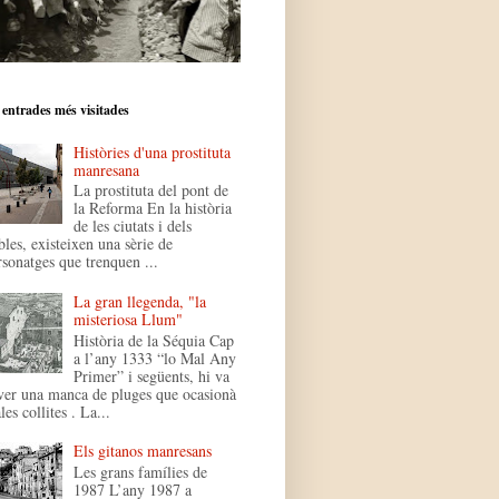
 entrades més visitades
Històries d'una prostituta
manresana
La prostituta del pont de
la Reforma En la història
de les ciutats i dels
bles, existeixen una sèrie de
rsonatges que trenquen ...
La gran llegenda, "la
misteriosa Llum"
Història de la Séquia Cap
a l’any 1333 “lo Mal Any
Primer” i següents, hi va
ver una manca de pluges que ocasionà
es collites . La...
Els gitanos manresans
Les grans famílies de
1987 L’any 1987 a