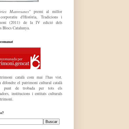
òries Manresanes"
premi al millor
 corporatiu
d'Història, Tradicions i
moni (2011) de la IV edició dels
s Blocs Catalunya.
ecomanat
trimoni català com mai l'has vist.
 difondre el patrimoni cultural català
r punt de trobada per tots els
dors, institucions i entitats culturals
atrimoni.
do?