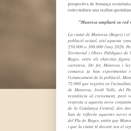
perspectiva de bonança econòmica i
esdevindrien una realitat quotidian
"Manresa ampliará su red v
La
ciutat
de
Manresa
(
Bages
)
i el
població
actual
, així
aquesta zon
250.000
o
300.000
l'any
2026
.
Pe
Territorial
i
Obres
Públiques de
Bages
,
entre
els
objectius
figura
carretera
.
De
fet
, Manresa
i
les
comarca
ja
han experimentat
l'
estancament
de
la
població.
Man
72.000
que
registra
en l'actualitat
de
Manresa
,
Jordi
Valls
,
del
Pa
resistència
al
creixement
,
però
v
resposta
a aquesta
nova
conjunt
de
la
Catalunya
Central
,
dos do
han de
reflectir
aquestes
noves
n
del Pla
de Bages
, entén
que
Manr
i
que
la ciutat
té davant seu
el
rep