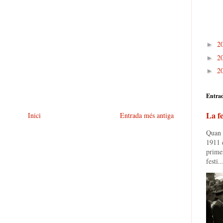
2
►
2
►
2
►
Entra
La fe
Inici
Entrada més antiga
Quan e
1911 e
prime
festi..