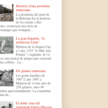
Històries d'una prostituta
manresana
La prostituta del pont de
la Reforma En la història
de les ciutats i dels
bles, existeixen una sèrie de
rsonatges que trenquen ...
La gran llegenda, "la
misteriosa Llum"
Història de la Séquia Cap
a l’any 1333 “lo Mal Any
Primer” i següents, hi va
ver una manca de pluges que ocasionà
es collites . La...
Els gitanos manresans
Les grans famílies de
1987 L’any 1987 a
Manresa hi vivien més de
250 gitanos, unes 40
mílies aproximadament. La comunitat
ana de...
El doble crim del
matrimoni Guixé-Oliveras