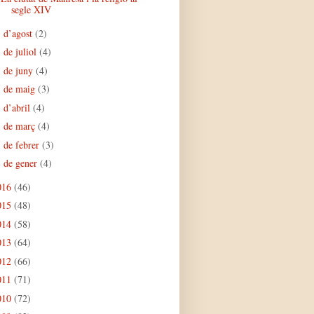
segle XIV
d’agost
(2)
►
de juliol
(4)
►
de juny
(4)
►
de maig
(3)
►
d’abril
(4)
►
de març
(4)
►
de febrer
(3)
►
de gener
(4)
►
016
(46)
015
(48)
014
(58)
013
(64)
012
(66)
011
(71)
010
(72)