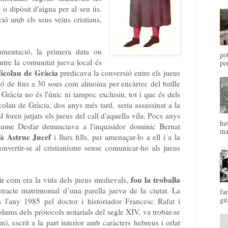
 o dipòsit d'aigua per al seu ús.
ó amb els seus veïns cristians,
mentació, la primera data on
po
ntre la comunitat jueva local és
pe
Nicolau de Gràcia
predicava la conversió entre els jueus
ió de fins a 30 sous com almoina per encàrrec del batlle
ràcia no és l'únic ni tampoc exclusiu, tot i que és dels
olau de Gràcia, dos anys més tard, seria assassinat a la
 foren jutjats els jueus del call d'aquella vila. Pocs anys
ha
aume Desfar denunciava a l'inquisidor dominic Bernat
mal
sà Astruc Jucef
i llurs fills, per amenaçar-lo a ell i a la
convertir-se al cristianisme sense comunicar-ho als jueus
fou la troballa
rir com era la vida dels jueus medievals,
ntracte matrimonial d’una parella jueva de la ciutat. La
fa
git
 l'any 1985 pel doctor i historiador Francesc Rafat i
lums dels protocols notarials del segle XIV, va trobar-se
, escrit a la part interior amb caràcters hebreus i orlat