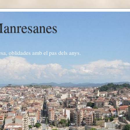
Manresanes
esa, oblidades amb el pas dels anys.