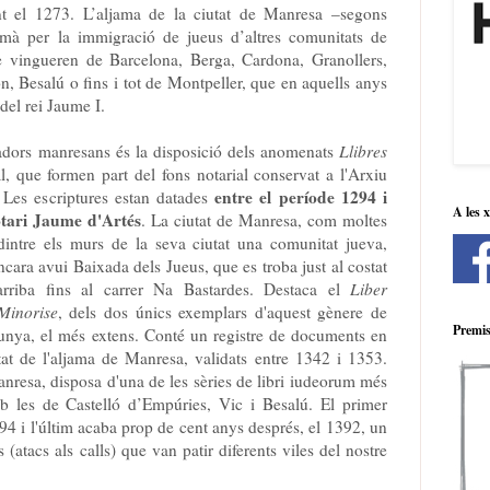
 el 1273. L’aljama de la ciutat de Manresa –segons
ormà per la immigració de jueus d’altres comunitats de
e vingueren de Barcelona, Berga, Cardona, Granollers,
, Besalú o fins i tot de Montpeller, que en aquells anys
del rei Jaume I.
iadors manresans és la disposició dels anomenats
Llibres
al, que formen part del fons notarial conservat a l'Arxiu
entre el període 1294 i
 Les escriptures estan datades
A les 
otari Jaume d'Artés
. La ciutat de Manresa, com moltes
 dintre els murs de la seva ciutat una comunitat jueva,
cara avui Baixada dels Jueus, que es troba just al costat
rriba fins al carrer Na Bastardes. Destaca el
Liber
Minorise
, dels dos únics exemplars d'aquest gènere de
Premis
lunya, el més extens. Conté un registre de documents en
itat de l'aljama de Manresa, validats entre 1342 i 1353.
resa, disposa d'una de les sèries de libri iudeorum més
b les de Castelló d’Empúries, Vic i Besalú. El primer
4 i l'últim acaba prop de cent anys després, el 1392, un
(atacs als calls) que van patir diferents viles del nostre