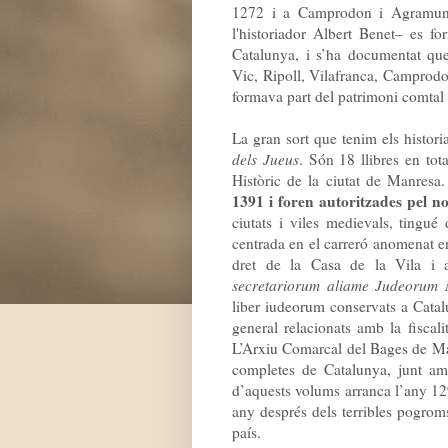
1272 i a Camprodon i Agramunt
l'historiador Albert Benet– es f
Catalunya, i s’ha documentat qu
Vic, Ripoll, Vilafranca, Camprodon
formava part del patrimoni comtal 
La gran sort que tenim els histor
dels Jueus
. Són 18 llibres en tot
Històric de la ciutat de Manresa.
1391 i foren autoritzades pel n
ciutats i viles medievals, tingué
centrada en el carreró anomenat en
dret de la Casa de la Vila i a
secretariorum aliame Judeorum 
liber iudeorum conservats a Cata
general relacionats amb la fiscal
L’Arxiu Comarcal del Bages de Man
completes de Catalunya, junt am
d’aquests volums arranca l’any 129
any després dels terribles pogroms 
país.