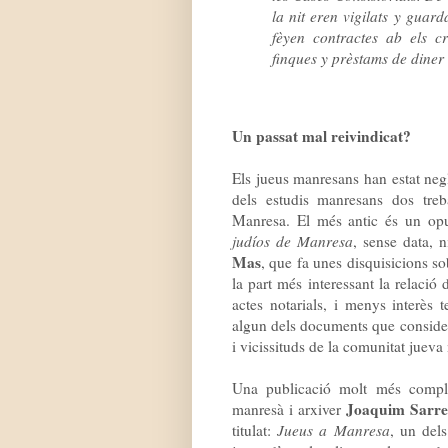
la nit eren vigilats y guarda
fèyen contractes ab els cr
finques y prèstams de diner
Un passat mal reivindicat?
Els jueus manresans han estat negl
dels estudis manresans dos treba
Manresa. El més antic és un opus
judíos de Manresa
, sense data, 
Mas
, que fa unes disquisicions so
la part més interessant la relació 
actes notarials, i menys interès 
algun dels documents que considera
i vicissituds de la comunitat juev
Una publicació molt més complet
Joaquim Sarre
manresà i arxiver
titulat:
Jueus a Manresa
, un dels