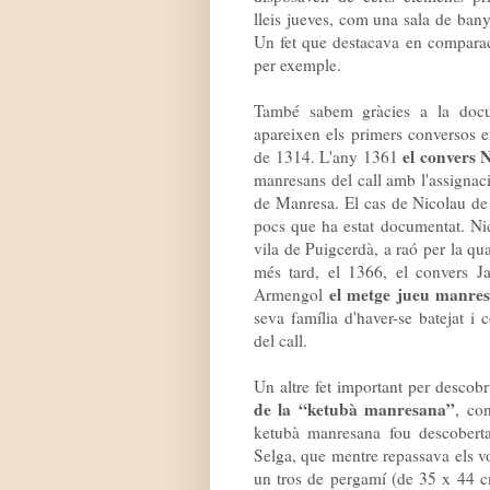
lleis jueves, com una sala de bany
Un fet que destacava en comparaci
per exemple.
També sabem gràcies a la docu
apareixen els primers conversos e
el convers 
de 1314. L'any 1361
manresans del call amb l'assignac
de Manresa. El cas de Nicolau de G
pocs que ha estat documentat. Nic
vila de Puigcerdà, a raó per la qual
més tard, el 1366, el convers J
el metge jueu manre
Armengol
seva família d'haver-se batejat i 
del call.
Un altre fet important per descob
de la “ketubà manresana”
, co
ketubà manresana fou descoberta
Selga, que mentre repassava els vo
un tros de pergamí (de 35 x 44 cm)