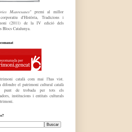
òries Manresanes"
premi al millor
 corporatiu
d'Història, Tradicions i
moni (2011) de la IV edició dels
s Blocs Catalunya.
ecomanat
trimoni català com mai l'has vist.
 difondre el patrimoni cultural català
r punt de trobada per tots els
dors, institucions i entitats culturals
atrimoni.
do?