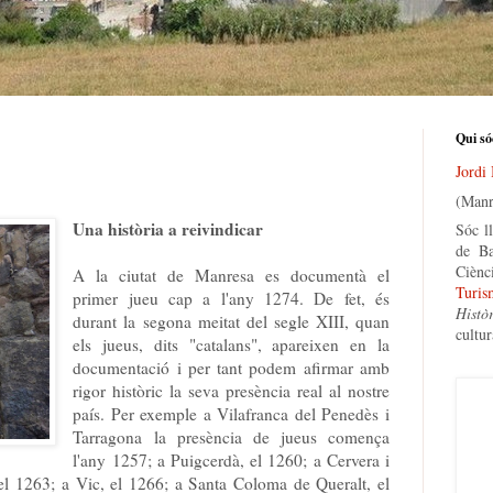
Qui só
Jordi
(Manr
Una història a reivindicar
Sóc ll
de Ba
Ciènc
A la ciutat de Manresa es documentà el
Turis
primer jueu cap a l'any 1274. De fet, és
Histò
durant la segona meitat del segle XIII, quan
cultur
els jueus, dits "catalans", apareixen en la
documentació i per tant podem afirmar amb
rigor històric la seva presència real al nostre
país. Per exemple a Vilafranca del Penedès i
Tarragona la presència de jueus comença
l'any 1257; a Puigcerdà, el 1260; a Cervera i
el 1263; a Vic, el 1266; a Santa Coloma de Queralt, el