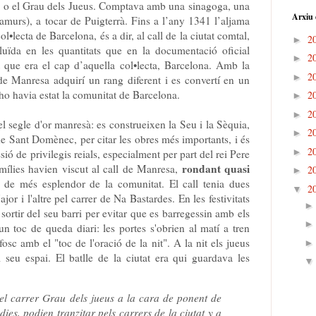
, o el Grau dels Jueus. Comptava amb una sinagoga, una
Arxiu 
ramurs), a tocar de Puigterrà. Fins a l’any 1341 l’aljama
•lecta de Barcelona, és a dir, al call de la ciutat comtal,
2
►
iluïda en les quantitats que en la documentació oficial
2
►
 que era el cap d’aquella col•lecta, Barcelona. Amb la
2
►
l de Manresa adquirí un rang diferent i es convertí en un
s ho havia estat la comunitat de Barcelona.
2
►
2
►
 segle d'or manresà: es construeixen la Seu i la Sèquia,
2
►
e Sant Domènec, per citar les obres més importants, i és
2
►
ó de privilegis reials, especialment per part del rei Pere
rondant quasi
mílies havien viscut al call de Manresa,
2
►
a de més esplendor de la comunitat. El call tenia dues
2
▼
or i l'altre pel carrer de Na Bastardes. En les festivitats
 sortir del seu barri per evitar que es barregessin amb els
 un toc de queda diari: les portes s'obrien al matí a tren
fosc amb el "toc de l'oració de la nit". A la nit els jueus
 seu espai. El batlle de la ciutat era qui guardava les
 el carrer Grau dels jueus a la cara de ponent de
dies, podien tranzitar pels carrers de la ciutat y a