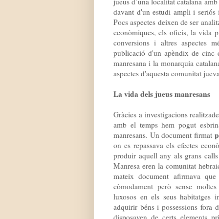
jueus d’una localitat catalana amb 
davant d'un estudi ampli i seriós
Pocs aspectes deixen de ser analitzat
econòmiques, els oficis, la vida p
conversions i altres aspectes 
publicació d'un apèndix de cinc 
manresana i la monarquia catalana
aspectes d'aquesta comunitat juev
La vida dels jueus manresans
Gràcies a investigacions realitzade
amb el temps hem pogut esbrina
pe
manresans. Un document firmat
on es repassava els efectes eco
produir aquell any als grans calls
Manresa eren la comunitat hebrai
mateix document afirmava que 
còmodament però sense moltes o
luxosos en els seus habitatges in
adquirir béns i possessions fora d
disposaven de certs elements pr