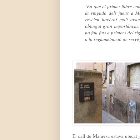
"En que el primer llibre co
la vinguda dels jueus a M
revèlen havèrni molt ava
obtingut gran importáncia, 
no fou fins a primers del s
a la reglametnació de servè
El call de Manresa estava ubicat j