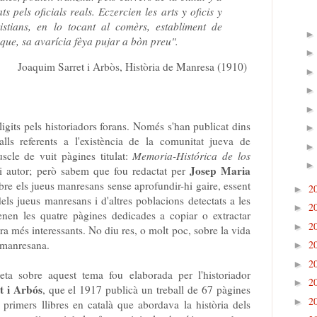
ts pels oficials reals. Eczercien les arts y oficis y
istians, en lo tocant al comèrs, establiment de
 que, sa avarícia fèya pujar a bòn preu".
Joaquim Sarret i Arbòs, Història de Manresa (1910)
igits pels historiadors forans. Només s'han publicat dins
lls referents a l'existència de la comunitat jueva de
cle de vuit pàgines titulat:
Memoria-Histórica de los
Josep Maria
ni autor; però sabem que fou redactat per
bre els jueus manresans sense aprofundir-hi gaire, essent
2
►
dels jueus manresans i d'altres poblacions detectats a les
2
►
tenen les quatre pàgines dedicades a copiar o extractar
2
►
 més interessants. No diu res, o molt poc, sobre la vida
2
a manresana.
►
2
►
a sobre aquest tema fou elaborada per l'historiador
2
►
t i Arbós
, que el 1917 publicà un treball de 67 pàgines
2
►
 primers llibres en català que abordava la història dels