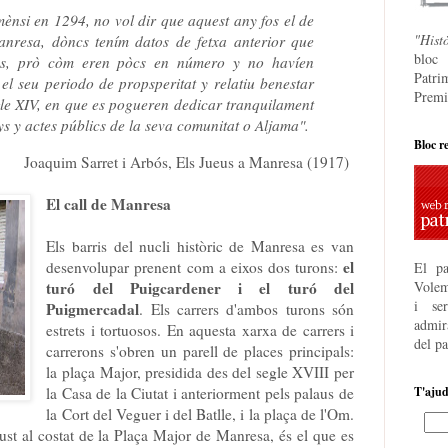
mènsi en 1294, no vol dir que aquest any fos el de
"Hist
anresa, dòncs tením datos de fetxa anterior que
bloc
ns, prò còm eren pòcs en número y no havíen
Patri
el seu periodo de propsperitat y relatiu benestar
Premi
igle XIV, en que es pogueren dedicar tranquilament
ys y actes públics de la seva comunitat o Aljama".
Bloc r
Joaquim Sarret i Arbós, Els Jueus a Manresa (1917)
El call de Manresa
Els barris del nucli històric de Manresa es van
el
desenvolupar prenent com a eixos dos turons:
El pa
turó del Puigcardener i el turó del
Volem
i se
Puigmercadal
. Els carrers d'ambos turons són
admira
estrets i tortuosos. En aquesta xarxa de carrers i
del p
carrerons s'obren un parell de places principals:
la plaça Major, presidida des del segle XVIII per
la Casa de la Ciutat i anteriorment pels palaus de
T'aju
la Cort del Veguer i del Batlle, i la plaça de l'Om.
ust al costat de la Plaça Major de Manresa, és el que es