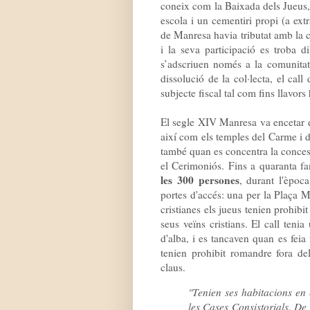
coneix com la Baixada dels Jueus
escola i un cementiri propi (a ext
de Manresa havia tributat amb la col
i la seva participació es troba d
s’adscriuen només a la comunitat
dissolució de la col·lecta, el cal
subjecte fiscal tal com fins llavor
El segle XIV Manresa va encetar el
així com els temples del Carme i d
també quan es concentra la concessi
el Cerimoniós. Fins a quaranta fa
les 300 persones
, durant l'èpoc
portes d'accés: una per la Plaça Maj
cristianes els jueus tenien prohibit
seus veïns cristians. El call tenia
d'alba, i es tancaven quan es feia 
tenien prohibit romandre fora del
claus.
"Tenien ses habitacions en
les Cases Consistorials. De 