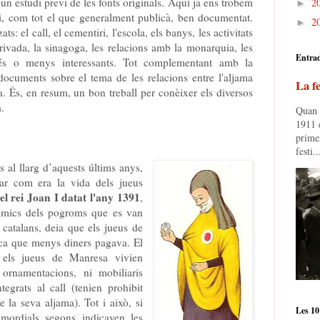
un estudi previ de les fonts originals. Aquí ja ens trobem
2
►
 i, com tot el que generalment publicà, ben documentat.
2
►
s: el call, el cementiri, l'escola, els banys, les activitats
rivada, la sinagoga, les relacions amb la monarquia, les
Entra
més o menys interessants. Tot complementant amb la
documents sobre el tema de les relacions entre l'aljama
La fe
. És, en resum, un bon treball per conèixer els diversos
a.
Quan e
1911 e
prime
festi..
s al llarg d’aquests últims anys,
r com era la vida dels jueus
l rei Joan I datat l'any 1391
,
nòmics dels pogroms que es van
 catalans, deia que els jueus de
ca que menys diners pagava. El
els jueus de Manresa vivien
rnamentacions, ni mobiliaris
tegrats al call (tenien prohibit
e la seva aljama). Tot i això, si
Les 10
imordials segons indicaven les