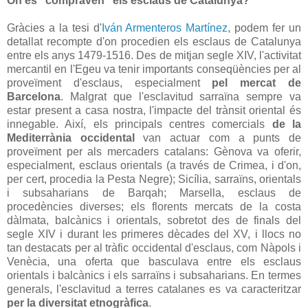
On es "compraven" els esclaus de Catalunya?
Gràcies a la tesi d'
Iván Armenteros Martínez
, podem fer un
detallat recompte d'on procedien els esclaus de Catalunya
entre els anys 1479-1516. Des de mitjan segle XIV, l'activitat
mercantil en l'Egeu va tenir importants conseqüències per al
proveïment d'esclaus, especialment
pel mercat de
Barcelona
. Malgrat que l'esclavitud sarraïna sempre va
estar present a casa nostra, l'impacte del trànsit oriental és
innegable. Així, els principals centres comercials
de la
Mediterrània occidental
van actuar com a punts de
proveïment per als mercaders catalans: Gènova va oferir,
especialment, esclaus orientals (a través de Crimea, i d'on,
per cert, procedia la Pesta Negre); Sicília, sarraïns, orientals
i subsaharians de Barqah; Marsella, esclaus de
procedències diverses; els florents mercats de la costa
dàlmata, balcànics i orientals, sobretot des de finals del
segle XIV i durant les primeres dècades del XV, i llocs no
tan destacats per al tràfic occidental d'esclaus, com Nàpols i
Venècia, una oferta que basculava entre els esclaus
orientals i balcànics i els sarraïns i subsaharians. En termes
generals, l'esclavitud a terres catalanes es va caracteritzar
per la diversitat etnogràfica
.