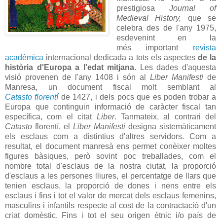
prestigiosa
Journal of
Medieval History,
que se
celebra des de l'any 1975,
esdevenint en la
més important
revista
acadèmica
internacional dedicada a tots els aspectes
de la
història d'Europa a l'edat mitjana
. Les dades d'aquesta
visió provenen de l'any 1408 i són al
Liber Manifesti
de
Manresa, un document fiscal molt semblant al
Catasto florentí
de 1427, i dels pocs que es poden trobar a
Europa que continguin informació de caràcter fiscal tan
específica, com el citat
Liber
. Tanmateix, al contrari del
Catasto
florentí, el
Liber Manifesti
designa sistemàticament
els esclaus com a distintius d'altres servidors. Com a
resultat, el document manresà ens permet conèixer moltes
figures bàsiques, però sovint poc treballades, com el
nombre total d'esclaus de la nostra ciutat, la proporció
d'esclaus a les persones lliures, el percentatge de llars que
tenien esclaus, la proporció de dones i nens entre els
esclaus i fins i tot el valor de mercat dels esclaus femenins,
masculins i infantils respecte al cost de la contractació d'un
criat domèstic. Fins i tot el seu origen ètnic i/o país de