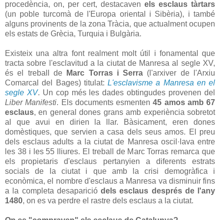
procedència, on, per cert, destacaven
els esclaus tàrtars
(un poble turcomà de l'Europa oriental i Sibèria), i també
alguns provinents de la zona Tràcia, que actualment ocupen
els estats de Grècia, Turquia i Bulgària.
Existeix una altra font realment molt útil i fonamental que
tracta sobre l'esclavitud a la ciutat de Manresa al segle XV,
és el treball de
Marc Torras i Serra
(l'arxiver de l'Arxiu
Comarcal del Bages) titulat:
L'esclavisme a Manresa en el
segle XV
. Un cop més les dades obtingudes provenen del
Liber Manifesti
. Els documents esmenten
45 amos amb 67
esclaus
, en general dones grans amb experiència sobretot
al que avui en dirien la llar. Bàsicament, eren dones
domèstiques, que servien a casa dels seus amos. El preu
dels esclaus adults a la ciutat de Manresa oscil·lava entre
les 38 i les 55 lliures. El treball de Marc Torras remarca que
els propietaris d'esclaus pertanyien a diferents estrats
socials de la ciutat i que amb la crisi demogràfica i
econòmica, el nombre d'esclaus a Manresa va disminuir fins
a la completa desaparició
dels esclaus després de l'any
1480
, on es va perdre el rastre dels esclaus a la ciutat.