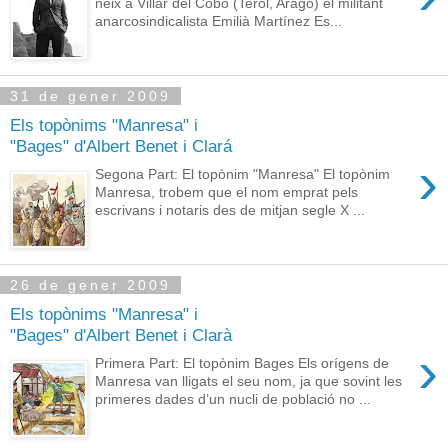
neix a Villar del Cobo (Terol, Aragó) el militant
anarcosindicalista Emilià Martínez Es...
31 de gener 2009
Els topònims "Manresa" i
"Bages" d'Albert Benet i Clará
›
Segona Part: El topònim "Manresa" El topònim
Manresa, trobem que el nom emprat pels
escrivans i notaris des de mitjan segle X ...
26 de gener 2009
Els topònims "Manresa" i
"Bages" d'Albert Benet i Clarà
›
Primera Part: El topònim Bages Els orígens de
Manresa van lligats el seu nom, ja que sovint les
primeres dades d’un nucli de població no ...