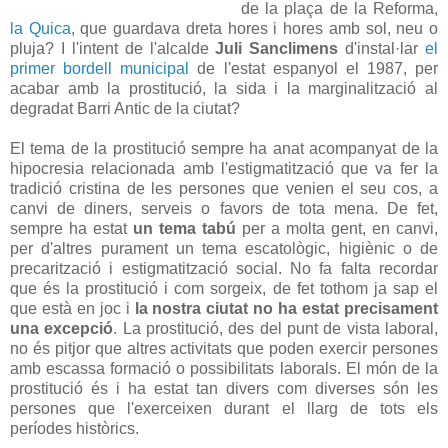
de la plaça de la Reforma,
la Quica
, que guardava dreta hores i hores amb sol, neu o
pluja? I l'intent de l'alcalde
Juli Sanclimens
d'instal·lar
el
primer bordell municipal
de l'estat espanyol el 1987, per
acabar amb la prostitució, la sida i la marginalització al
degradat Barri Antic de la ciutat?
El tema de la prostitució sempre ha anat acompanyat de la
hipocresia relacionada amb l'estigmatització que va fer la
tradició cristina de les persones que venien el seu cos, a
canvi de diners, serveis o favors de tota mena. De fet,
sempre ha estat
un tema tabú
per a molta gent, en canvi,
per d'altres purament un tema escatològic, higiènic o de
precarització i estigmatització social. No fa falta recordar
que és la prostitució i com sorgeix, de fet tothom ja sap el
que està en joc i
la nostra ciutat no ha estat precisament
una excepció
. La prostitució, des del punt de vista laboral,
no és pitjor que altres activitats que poden exercir persones
amb escassa formació o possibilitats laborals. El món de la
prostitució és i ha estat tan divers com diverses són les
persones que l'exerceixen durant el llarg de tots els
períodes històrics.