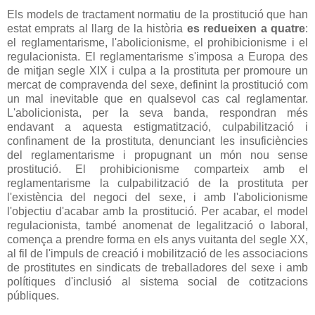
Els models de tractament normatiu de la prostitució que han
estat emprats al llarg de la història
es redueixen a quatre
:
el reglamentarisme, l'abolicionisme, el prohibicionisme i el
regulacionista. El reglamentarisme s'imposa a Europa des
de mitjan segle XIX i culpa a la prostituta per promoure un
mercat de compravenda del sexe, definint la prostitució com
un mal inevitable que en qualsevol cas cal reglamentar.
L'abolicionista, per la seva banda, respondran més
endavant a aquesta estigmatització, culpabilització i
confinament de la prostituta, denunciant les insuficiències
del reglamentarisme i propugnant un món nou sense
prostitució. El prohibicionisme comparteix amb el
reglamentarisme la culpabilització de la prostituta per
l'existència del negoci del sexe, i amb l'abolicionisme
l'objectiu d'acabar amb la prostitució. Per acabar, el model
regulacionista, també anomenat de legalització o laboral,
comença a prendre forma en els anys vuitanta del segle XX,
al fil de l'impuls de creació i mobilització de les associacions
de prostitutes en sindicats de treballadores del sexe i amb
polítiques d'inclusió al sistema social de cotitzacions
públiques.