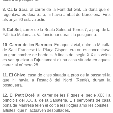
8. Ca la Sara
, al carrer de la Font del Gat. La dona que el
regentava es deia Sara, hi havia arribat de Barcelona. Fins
als anys 90 estava actiu.
9. Cal Set
, carrer de la Beata Soledad Torres 7, a prop de la
Fàbrica Matamala. Va funcionar durant la postguerra.
10. Carrer de les Barreres
. En aquest vial, entre la Muralla
de Sant Francesc i la Plaça Gispert, era on es concentrava
un gran nombre de bordells. A finals del segle XIX els veïns
es van queixar a l'ajuntament d'una casa situada en aquest
carrer, al número 28.
11. El Chivo
, casa de cites situada a prop de la passarel·la
que hi havia a l'estació del Nord (Renfe), durant la
postguerra.
12. El Petit Doré
, al carrer de les Piques el segle XIX i a
principis del XX, al de la Sabateria. Els senyorets de casa
bona de Manresa feien el coit a les llotges amb les coristes i
artistes, que hi actuaven despullades.