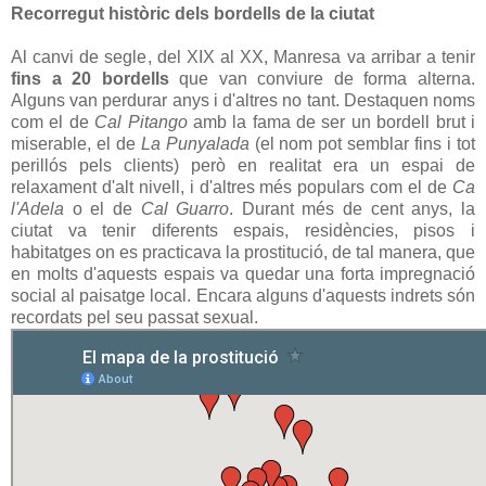
Recorregut històric dels bordells de la ciutat
Al canvi de segle, del XIX al XX, Manresa va arribar a tenir
fins a 20 bordells
que van conviure de forma alterna.
Alguns van perdurar anys i d'altres no tant. Destaquen noms
com el de
Cal Pitango
amb la fama de ser un bordell brut i
miserable, el de
La Punyalada
(el nom pot semblar fins i tot
perillós pels clients) però en realitat era un espai de
relaxament d'alt nivell, i d'altres més populars com el de
Ca
l'Adela
o el de
Cal Guarro
. Durant més de cent anys, la
ciutat va tenir diferents espais, residències, pisos i
habitatges on es practicava la prostitució, de tal manera, que
en molts d'aquests espais va quedar una forta impregnació
social al paisatge local. Encara alguns d'aquests indrets són
recordats pel seu passat sexual.