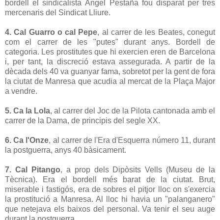
bordell el sindicalista Àngel Pestaña fou disparat per tres
mercenaris del Sindicat Lliure.
4. Cal Guarro o cal Pepe
, al carrer de les Beates, conegut
com el carrer de les "putes" durant anys. Bordell de
categoria. Les prostitutes que hi exercien eren de Barcelona
i, per tant, la discreció estava assegurada. A partir de la
dècada dels 40 va guanyar fama, sobretot per la gent de fora
la ciutat de Manresa que acudia al mercat de la Plaça Major
a vendre.
5. Ca la Lola
, al carrer del Joc de la Pilota cantonada amb el
carrer de la Dama, de principis del segle XX.
6. Ca l'Onze
, al carrer de l'Era d'Esquerra número 11, durant
la postguerra, anys 40 bàsicament.
7. Cal Pitango
, a prop dels Dipòsits Vells (Museu de la
Tècnica). Era el bordell més barat de la ciutat. Brut,
miserable i fastigós, era de sobres el pitjor lloc on s'exercia
la prostitució a Manresa. Al lloc hi havia un "palanganero"
que netejava els baixos del personal. Va tenir el seu auge
durant la postguerra.