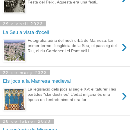
Festa del Peix . Aquesta era una festi...
29 d’abril 2023
La Seu a vista d'ocell
›
Fotografia aèria del nucli urbà de Manresa. En
primer terme, l'església de la Seu, el passeig del
Riu, el riu Cardener i el Pont Vell i ...
22 de març 2023
Els jocs a la Manresa medieval
›
La legislació dels jocs al segle XV: el tafurer i les
partides “clandestines” L'edat mitjana és una
època on l'entreteniment era for...
28 de febrer 2023
La confraria de Minverva