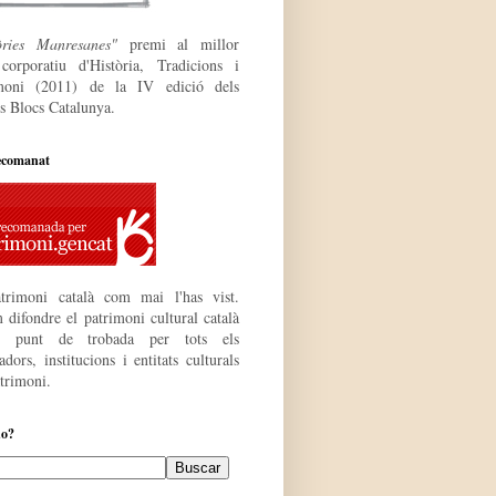
òries Manresanes"
premi al millor
 corporatiu
d'Història, Tradicions i
moni (2011) de la IV edició dels
s Blocs Catalunya.
ecomanat
trimoni català com mai l'has vist.
 difondre el patrimoni cultural català
r punt de trobada per tots els
dors, institucions i entitats culturals
atrimoni.
do?