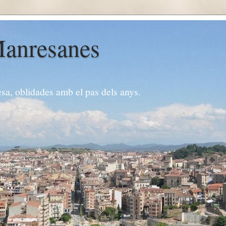
Manresanes
esa, oblidades amb el pas dels anys.