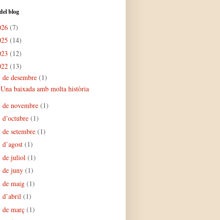
del blog
026
(7)
025
(14)
023
(12)
022
(13)
de desembre
(1)
▼
Una baixada amb molta història
de novembre
(1)
►
d’octubre
(1)
►
de setembre
(1)
►
d’agost
(1)
►
de juliol
(1)
►
de juny
(1)
►
de maig
(1)
►
d’abril
(1)
►
de març
(1)
►