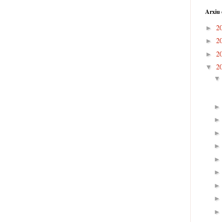
Arxiu 
2
►
2
►
2
►
2
▼