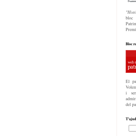
"Hist
bloc
Patri
Premi
Bloc r
El pa
Volem
i se
admira
del p
T'aju