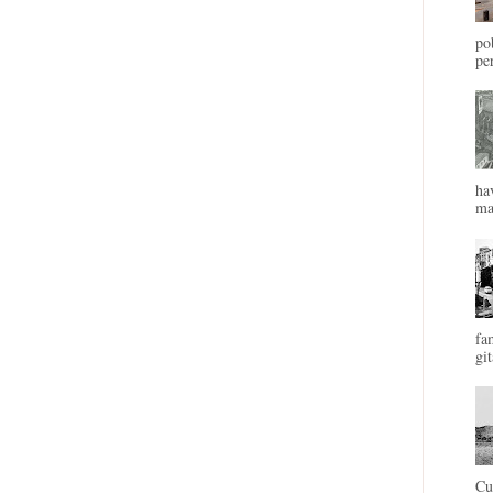
po
pe
ha
mal
fa
git
Cu