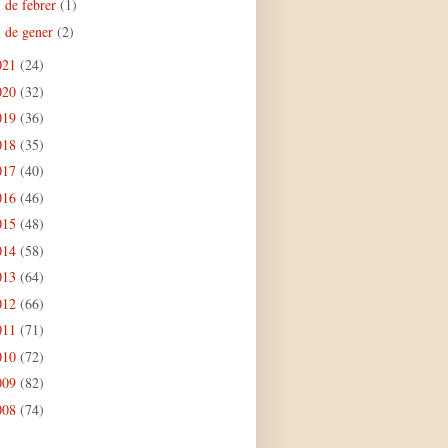
de febrer
(1)
►
de gener
(2)
►
021
(24)
020
(32)
019
(36)
018
(35)
017
(40)
016
(46)
015
(48)
014
(58)
013
(64)
012
(66)
011
(71)
010
(72)
009
(82)
008
(74)