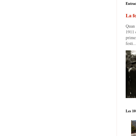
Entra
La fe
Quan e
1911 e
prime
festi..
Les 10