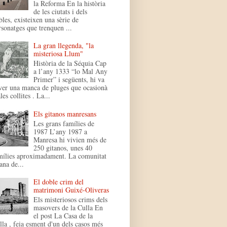
la Reforma En la història
de les ciutats i dels
bles, existeixen una sèrie de
rsonatges que trenquen ...
La gran llegenda, "la
misteriosa Llum"
Història de la Séquia Cap
a l’any 1333 “lo Mal Any
Primer” i següents, hi va
ver una manca de pluges que ocasionà
es collites . La...
Els gitanos manresans
Les grans famílies de
1987 L’any 1987 a
Manresa hi vivien més de
250 gitanos, unes 40
mílies aproximadament. La comunitat
ana de...
El doble crim del
matrimoni Guixé-Oliveras
Els misteriosos crims dels
masovers de la Culla En
el post La Casa de la
lla , feia esment d'un dels casos més