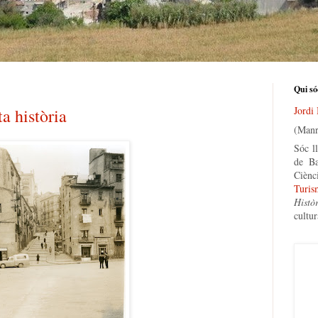
Qui só
Jordi
a història
(Manr
Sóc ll
de Ba
Ciènc
Turis
Histò
cultur