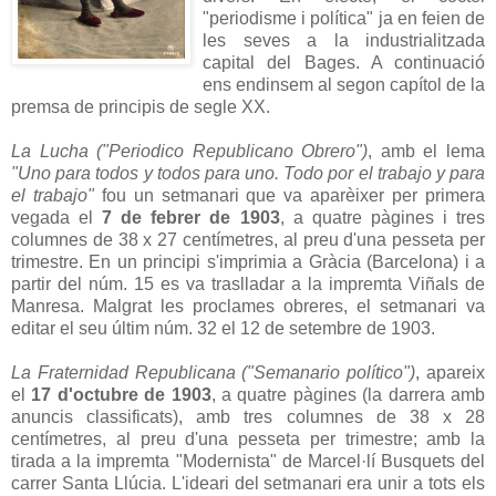
"periodisme i política" ja en feien de
les seves a la industrialitzada
capital del Bages. A continuació
ens endinsem al segon capítol de la
premsa de principis de segle XX.
La Lucha ("Periodico Republicano Obrero")
, amb el lema
"Uno para todos y todos para uno. Todo por el trabajo y para
el trabajo"
fou un setmanari que va aparèixer per primera
vegada el
7 de febrer de 1903
, a quatre pàgines i tres
columnes de 38 x 27 centímetres, al preu d'una pesseta per
trimestre. En un principi s'imprimia a Gràcia (Barcelona) i a
partir del núm. 15 es va traslladar a la impremta Viñals de
Manresa. Malgrat les proclames obreres, el setmanari va
editar el seu últim núm. 32 el 12 de setembre de 1903.
La Fraternidad Republicana ("Semanario político")
, apareix
el
17 d'octubre de 1903
, a quatre pàgines (la darrera amb
anuncis classificats), amb tres columnes de 38 x 28
centímetres, al preu d'una pesseta per trimestre; amb la
tirada a la impremta "Modernista" de Marcel·lí Busquets del
carrer Santa Llúcia. L'ideari del setmanari era unir a tots els