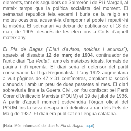
elements, tant els seguidors de Salmerón i de Pi i Margall, al
mateix temps que la política socialista del moment. El
setmanari republicà feia escarni i burla de la religió en
moltes ocasions, acusant-la d'empobrir al poble i repartir-hi
la misèria. El setmanari va deixar de publicar-se el 18 de
març de 1905, després de les eleccions a Corts d'aquell
mateix any.
El Pla de Bages ("Diari d'avisos, notícies i anuncis")
,
apareix el dissabte
12 de març de 1904
, continuador de
l'antic diari
"La Veritat"
, amb els mateixos ideals, formats de
pàgina i d'impremta. El diari seria el defensor del partit
conservador, la Lliga Regionalista. L'any 1923 augmentaria
a vuit pàgines de 47 x 31 centímetres, ampliant la secció
d'anuncis i amb un preu de dues pessetes al mes. El diari
sobreviuria fins a la Guerra Civil, on fou confiscat pel Partit
Obrer d'Unificació Marxista (POUM) el 19 de juliol de 1936.
A partir d'aquell moment esdevindria l'òrgan oficial del
POUM fins la seva desaparició definitiva arran dels Fets de
Maig de 1937. El diari era publicat en llengua catalana.
(Nota: Més informació del diari
El Pla de Bages
,
aquí
)