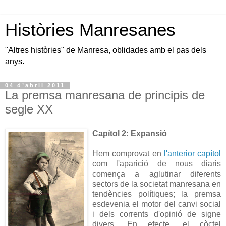
Històries Manresanes
"Altres històries" de Manresa, oblidades amb el pas dels
anys.
04 d’abril 2011
La premsa manresana de principis de
segle XX
Capítol 2: Expansió
Hem comprovat en
l'anterior capítol
com l'aparició de nous diaris
comença a aglutinar diferents
sectors de la societat manresana en
tendències polítiques; la premsa
esdevenia el motor del canvi social
i dels corrents d'opinió de signe
divers. En efecte, el còctel