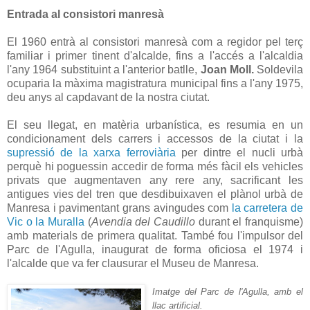
Entrada al consistori manresà
El 1960 entrà al consistori manresà com a regidor pel terç
familiar i primer tinent d'alcalde, fins a l'accés a l'alcaldia
l'any 1964 substituint a l'anterior batlle,
Joan Moll.
Soldevila
ocuparia la màxima magistratura municipal fins a l'any 1975,
deu anys al capdavant de la nostra ciutat.
El seu llegat, en matèria urbanística, es resumia en un
condicionament dels carrers i accessos de la ciutat i la
supressió de la xarxa ferroviària
per dintre el nucli urbà
perquè hi poguessin accedir de forma més fàcil els vehicles
privats que augmentaven any rere any, sacrificant les
antigues vies del tren que desdibuixaven el plànol urbà de
Manresa i pavimentant grans avingudes com
la carretera de
Vic o la Muralla
(
Avendia del Caudillo
durant el franquisme)
amb materials de primera qualitat. També fou l'impulsor del
Parc de l'Agulla, inaugurat de forma oficiosa el 1974 i
l'alcalde que va fer clausurar el Museu de Manresa.
Imatge del Parc de l'Agulla, amb el
llac artificial.