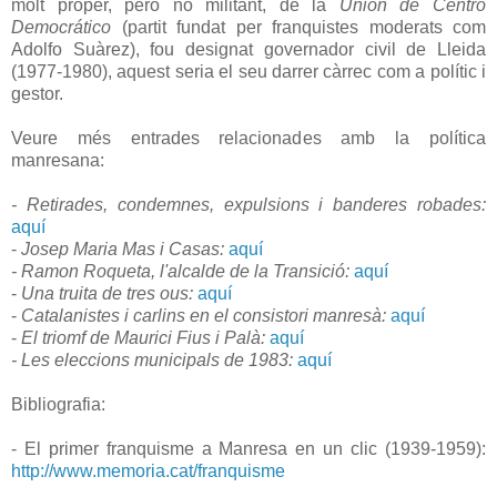
molt proper, però no militant, de la
Unión de Centro
Democrático
(partit fundat per franquistes moderats com
Adolfo Suàrez), fou designat governador civil de Lleida
(1977-1980), aquest seria el seu darrer càrrec com a polític i
gestor.
Veure més entrades relacionades amb la política
manresana:
- Retirades, condemnes, expulsions i banderes robades:
aquí
-
Josep Maria Mas i Casas:
aquí
- Ramon Roqueta, l'alcalde de la Transició:
aquí
-
Una truita de tres ous:
aquí
-
Catalanistes i carlins en el consistori manresà:
aquí
-
El triomf de Maurici Fius i Palà:
aquí
- Les eleccions municipals de 1983:
aquí
Bibliografia:
- El primer franquisme a Manresa en un clic (1939-1959):
http://www.memoria.cat/franquisme