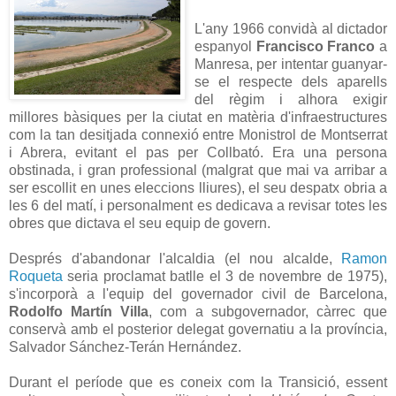
L'any 1966 convidà al dictador
espanyol
Francisco Franco
a
Manresa, per intentar guanyar-
se el respecte dels aparells
del règim i alhora exigir
millores bàsiques per la ciutat en matèria d'infraestructures
com la tan desitjada connexió entre Monistrol de Montserrat
i Abrera, evitant el pas per Collbató. Era una persona
obstinada, i gran professional (malgrat que mai va arribar a
ser escollit en unes eleccions lliures), el seu despatx obria a
les 6 del matí, i personalment es dedicava a revisar totes les
obres que dictava el seu equip de govern.
Després d'abandonar l'alcaldia (el nou alcalde,
Ramon
Roqueta
seria proclamat batlle el 3 de novembre de 1975),
s'incorporà a l'equip del governador civil de Barcelona,
Rodolfo Martín Villa
, com a subgovernador, càrrec que
conservà amb el posterior delegat governatiu a la província,
Salvador Sánchez-Terán Hernández.
Durant el període que es coneix com la Transició, essent