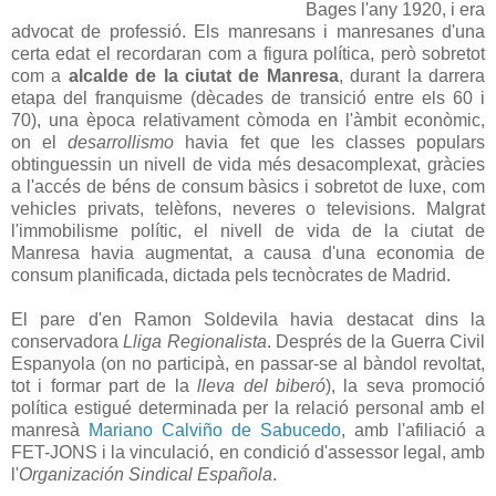
Bages l'any 1920, i era
advocat de professió. Els manresans i manresanes d'una
certa edat el recordaran com a figura política, però sobretot
com a
alcalde de la ciutat de Manresa
, durant la darrera
etapa del franquisme (dècades de transició entre els 60 i
70), una època relativament còmoda en l'àmbit econòmic,
on el
desarrollismo
havia fet que les classes populars
obtinguessin un nivell de vida més desacomplexat, gràcies
a l'accés de béns de consum bàsics i sobretot de luxe, com
vehicles privats, telèfons, neveres o televisions. Malgrat
l'immobilisme polític, el nivell de vida de la ciutat de
Manresa havia augmentat, a causa d'una economia de
consum planificada, dictada pels tecnòcrates de Madrid.
El pare d'en Ramon Soldevila havia destacat dins la
conservadora
Lliga Regionalista
. Després de la Guerra Civil
Espanyola (on no participà, en passar-se al bàndol revoltat,
tot i formar part de la
lleva del biberó
), la seva promoció
política estigué determinada per la relació personal amb el
manresà
Mariano Calviño de Sabucedo
, amb l'afiliació a
FET-JONS i la vinculació, en condició d'assessor legal, amb
l'
Organización Sindical Española
.