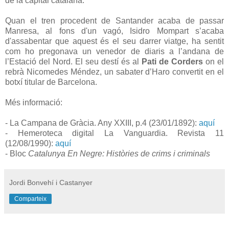
de la capital catalana.
Quan el tren procedent de Santander acaba de passar
Manresa, al fons d'un vagó, Isidro Mompart s’acaba
d'assabentar que aquest és el seu darrer viatge, ha sentit
com ho pregonava un venedor de diaris a l’andana de
l’Estació del Nord. El seu destí és al
Pati de Corders
on el
rebrà Nicomedes Méndez, un sabater d’Haro convertit en el
botxí titular de Barcelona.
Més informació:
- La Campana de Gràcia. Any XXIII, p.4 (23/01/1892):
aquí
- Hemeroteca digital La Vanguardia. Revista 11
(12/08/1990):
aquí
- Bloc
Catalunya En Negre: Històries de crims i criminals
Jordi Bonvehí i Castanyer
Comparteix