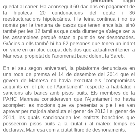
persones
hagin
quedat al carrer. Ha aconseguit 60 dacions en pagament de
la hipoteca, 20 condonacions del deute i 36
reestructuracions hipotecàries. I la feina continua i no és
només per la trentena de casos que tenen encallats, sinó
també per les 12 famílies que cada diumenge s'afegeixen a
les assemblees perquè estan a punt de ser desnonades.
Gràcies a ells també hi ha 82 persones que tenen un indret
on viure en un bloc ocupat dels dos que actualment tenen a
Manresa, propietat de l'anomenat banc dolent, la Sareb.
En el seu segon aniversari, la plataforma denunciava en
una roda de premsa el 14 de desembre del 2014 que el
govern de Manresa no havia executat els "compromisos
adquirits en el ple de l'Ajuntament" respecte a habitatge i
sancions als bancs amb pisos buits. Els membres de la
PAHC Manresa consideraven que l'Ajuntament no havia
acomplert les mocions que va presentar a ple i es van
aprovar per majoria absoluta el gener de 2013 i el gener de
2014, les quals sancionarien les entitats bancàries que
posseeixin pisos buits a la ciutat i al mateix temps es
declarava Manresa com a ciutat lliure de desnonaments.