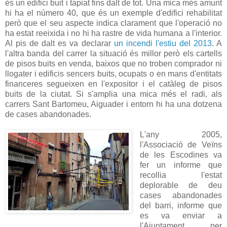
és un edifici buit i tapiat fins dalt de tot. Una mica més amunt
hi ha el número 40, que és un exemple d'edifici rehabilitat
però que el seu aspecte indica clarament que l'operació no
ha estat reeixida i no hi ha rastre de vida humana a l'interior.
Al pis de dalt es va declarar
un incendi l'estiu del 2013
. A
l'altra banda del carrer la situació és millor però els cartells
de pisos buits en venda, baixos que no troben comprador ni
llogater i edificis sencers buits, ocupats o en mans d'entitats
financeres segueixen en l'expositor i el catàleg de pisos
buits de la ciutat. Si s'amplia una mica més el radi, als
carrers Sant Bartomeu, Aiguader i entorn hi ha una dotzena
de cases abandonades.
L'any 2005,
l'Associació de Veïns
de les Escodines va
fer un informe que
recollia l'estat
deplorable de deu
cases abandonades
del barri, informe que
es va enviar a
l'Ajuntament per