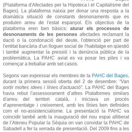
(Plataforma d'Afectades per la Hipoteca i el Capitalisme del
Bages). La plataforma naixia per donar una resposta a la
dramàtica situació de constants desnonaments que es
produïen arreu de l'estat espanyol. Els objectius de la
plataforma eren ben bàsics:
aturar els processos de
desnonaments de les persones
afectades reclamant la
dació o la condonació del deute, l'obtenció per part de
l'entitat bancària d'un lloguer social de l'habitatge en qüestió
i també augmentar la pressió i la denúncia pública de la
problemàtica. La PAHC aviat es va posar les piles i va
començar a treballar amb set casos.
Segons van expressar els membres de la
PAHC del Bages
,
durant la primera sessió oberta del 2 de desembre:
“Van
sortir moltes idees i línies d'actuació”
. La PAHC del Bages
havia rebut l'assessorament d’altres Plataformes similars
d'arreu del territori català, i iniciava un procés
d’aprenentatge i creixement, amb les línies ben definides
com el no-assistencialisme. La presentació la PAHC va
coincidir també amb la inauguració del nou espai alliberat
de l’Ateneu Popular la Sèquia on van convidar la PAHC de
Sabadell a fer la xerrada de presentació. Del 2009 fins a les