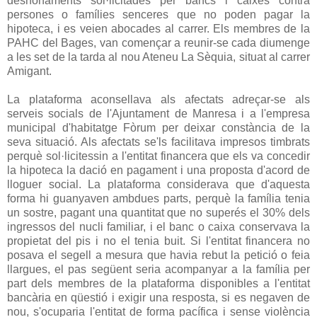
desnonaments sol·licitades per bancs i caixes contra
persones o famílies senceres que no poden pagar la
hipoteca, i es veien abocades al carrer. Els membres de la
PAHC del Bages, van començar a reunir-se cada diumenge
a les set de la tarda al nou Ateneu La Sèquia, situat al carrer
Amigant.
La plataforma aconsellava als afectats adreçar-se als
serveis socials de l'Ajuntament de Manresa i a l'empresa
municipal d'habitatge Fòrum per deixar constància de la
seva situació. Als afectats se'ls facilitava impresos timbrats
perquè sol·licitessin a l'entitat financera que els va concedir
la hipoteca la dació en pagament i una proposta d'acord de
lloguer social. La plataforma considerava que d'aquesta
forma hi guanyaven ambdues parts, perquè la família tenia
un sostre, pagant una quantitat que no superés el 30% dels
ingressos del nucli familiar, i el banc o caixa conservava la
propietat del pis i no el tenia buit. Si l'entitat financera no
posava el segell a mesura que havia rebut la petició o feia
llargues, el pas següent seria acompanyar a la família per
part dels membres de la plataforma disponibles a l'entitat
bancària en qüestió i exigir una resposta, si es negaven de
nou, s'ocuparia l'entitat de forma pacífica i sense violència