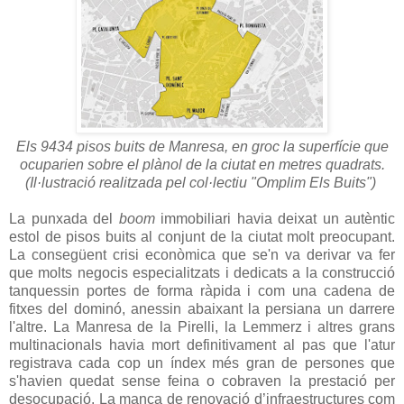
Els 9434 pisos buits de Manresa, en groc la superfície que
ocuparien sobre el plànol de la ciutat en metres quadrats.
(Il·lustració realitzada pel col·lectiu "Omplim Els Buits")
La punxada del
boom
immobiliari havia deixat un autèntic
estol de pisos buits al conjunt de la ciutat molt preocupant.
La consegüent crisi econòmica que se'n va derivar va fer
que molts negocis especialitzats i dedicats a la construcció
tanquessin portes de forma ràpida i com una cadena de
fitxes del dominó, anessin abaixant la persiana un darrere
l'altre. La Manresa de la Pirelli, la Lemmerz i altres grans
multinacionals havia mort definitivament al pas que l'atur
registrava cada cop un índex més gran de persones que
s'havien quedat sense feina o cobraven la prestació per
desocupació. La manca de renovació d’infraestructures com