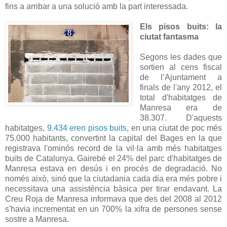
fins a arribar a una solució amb la part interessada.
Els pisos buits: la
ciutat fantasma
Segons les dades que
sortien al cens fiscal
de l’Ajuntament a
finals de l'any 2012, el
total d'habitatges de
Manresa era de
38.307. D'aquests
habitatges,
9.434 eren pisos buits
, en una ciutat de poc més
75.000 habitants, convertint la capital del Bages en la que
registrava l'ominós record de la vil·la amb més habitatges
buits de Catalunya. Gairebé el 24% del parc d'habitatges de
Manresa estava en desús i en procés de degradació. No
només això, sinó que la ciutadania cada dia era més pobre i
necessitava una assistència bàsica per tirar endavant. La
Creu Roja de Manresa informava que des del 2008 al 2012
s'havia incrementat en un 700% la xifra de persones sense
sostre a Manresa.