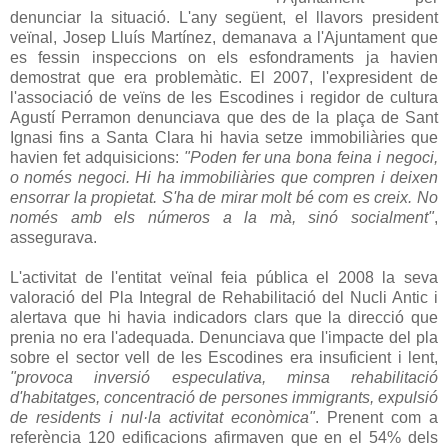
denunciar la situació. L'any següent, el llavors president
veïnal, Josep Lluís Martínez, demanava a l'Ajuntament que
es fessin inspeccions on els esfondraments ja havien
demostrat que era problemàtic. El 2007, l'expresident de
l'associació de veïns de les Escodines i regidor de cultura
Agustí Perramon denunciava que des de la plaça de Sant
Ignasi fins a Santa Clara hi havia setze immobiliàries que
havien fet adquisicions:
"Poden fer una bona feina i negoci,
o només negoci. Hi ha immobiliàries que compren i deixen
ensorrar la propietat. S'ha de mirar molt bé com es creix. No
només amb els números a la mà, sinó socialment"
,
assegurava.
L'activitat de l'entitat veïnal feia pública el 2008 la seva
valoració del Pla Integral de Rehabilitació del Nucli Antic i
alertava que hi havia indicadors clars que la direcció que
prenia no era l'adequada. Denunciava que l'impacte del pla
sobre el sector vell de les Escodines era insuficient i lent,
"provoca inversió especulativa, minsa rehabilitació
d'habitatges, concentració de persones immigrants, expulsió
de residents i nul·la activitat econòmica"
. Prenent com a
referència 120 edificacions afirmaven que en el 54% dels