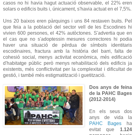
casos no hi havia hagut actuació observable, el 22% eren
solars o edificis buits i, únicament, s'havia actuat en el 7,5%.
Uns 20 baixos eren pàrquings i uns 84 restaven buits. Pel
que feia a la població del sector vell de les Escodines hi
vivien 600 persones, el 42% autòctones. S'advertia que en
el cas que no s'adoptessin mesures correctores hi podia
haver una situació de pèrdua de símbols identitaris
escodinaires, fractura amb la història del barri, falta de
cohesió social, menys activitat econòmica, més edificació
d'habitatge públic però menys rehabilitació dels edificis ja
existents, més conflictivitat per la complexitat i dificultat de
gestió, i també més estigmatització i guetització.
Dos anys de feina
de la PAHC Bages
(2012-2014)
En els seus dos
anys de vida la
PAHC Bages
ha
evitat que
1.124