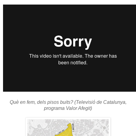
Què en fem, dels pisos buits? (Televisió de Catalunya,
programa Valor Afegit)