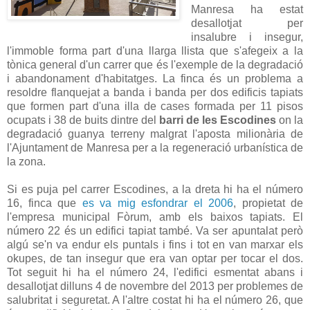
Manresa ha estat
desallotjat per
insalubre i insegur,
l'immoble forma part d'una llarga llista que s'afegeix a la
tònica general d'un carrer que és l'exemple de la degradació
i abandonament d'habitatges. La finca és un problema a
resoldre flanquejat a banda i banda per dos edificis tapiats
que formen part d'una illa de cases formada per 11 pisos
ocupats i 38 de buits dintre del
barri de les Escodines
on la
degradació guanya terreny malgrat l'aposta milionària de
l'Ajuntament de Manresa per a la regeneració urbanística de
la zona.
Si es puja pel carrer Escodines, a la dreta hi ha el número
16, finca que
es va mig esfondrar el 2006
, propietat de
l'empresa municipal Fòrum, amb els baixos tapiats. El
número 22 és un edifici tapiat també. Va ser apuntalat però
algú se'n va endur els puntals i fins i tot en van marxar els
okupes, de tan insegur que era van optar per tocar el dos.
Tot seguit hi ha el número 24, l'edifici esmentat abans i
desallotjat dilluns 4 de novembre del 2013 per problemes de
salubritat i seguretat. A l'altre costat hi ha el número 26, que