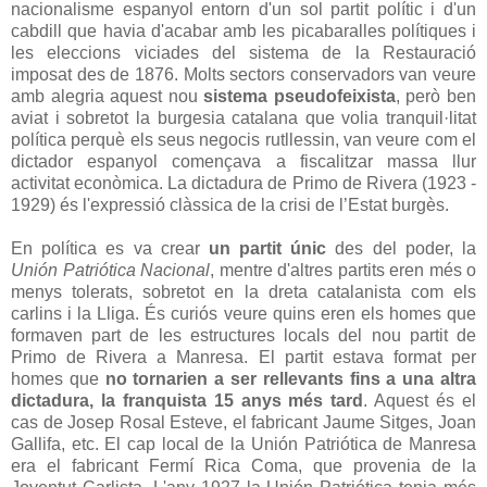
nacionalisme espanyol entorn d'un sol partit polític i d'un
cabdill que havia d'acabar amb les picabaralles polítiques i
les eleccions viciades del sistema de la Restauració
imposat des de 1876. Molts sectors conservadors van veure
amb alegria aquest nou
sistema pseudofeixista
, però ben
aviat i sobretot la burgesia catalana que volia tranquil·litat
política perquè els seus negocis rutllessin, van veure com el
dictador espanyol començava a fiscalitzar massa llur
activitat econòmica. La dictadura de Primo de Rivera (1923 -
1929) és l'expressió clàssica de la crisi de l’Estat burgès.
En política es va crear
un partit únic
des del poder, la
Unión Patriótica Nacional
, mentre d'altres partits eren més o
menys tolerats, sobretot en la dreta catalanista com els
carlins i la Lliga. És curiós veure quins eren els homes que
formaven part de les estructures locals del nou partit de
Primo de Rivera a Manresa. El partit estava format per
homes que
no tornarien a ser rellevants fins a una altra
dictadura, la franquista 15 anys més tard
. Aquest és el
cas de Josep Rosal Esteve, el fabricant Jaume Sitges, Joan
Gallifa, etc. El cap local de la Unión Patriótica de Manresa
era el fabricant Fermí Rica Coma, que provenia de la