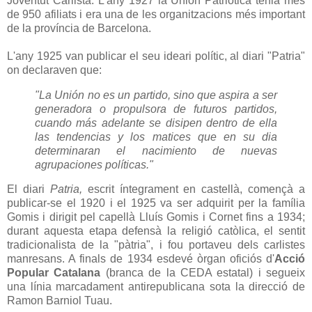
Joventut Carlista. L'any 1927 la Unión Patriótica tenia més
de 950 afiliats i era una de les organitzacions més important
de la província de Barcelona.
L'any 1925 van publicar el seu ideari polític, al diari "Patria"
on declaraven que:
"La Unión no es un partido, sino que aspira a ser
generadora o propulsora de futuros partidos,
cuando más adelante se disipen dentro de ella
las tendencias y los matices que en su dia
determinaran el nacimiento de nuevas
agrupaciones políticas."
El diari
Patria,
escrit íntegrament en castellà, començà a
publicar-se el 1920 i el 1925 va ser adquirit per la família
Gomis i dirigit pel capellà Lluís Gomis i Cornet fins a 1934;
durant aquesta etapa defensà la religió catòlica, el sentit
tradicionalista de la "pàtria", i fou portaveu dels carlistes
manresans. A finals de 1934 esdevé òrgan oficiós d'
Acció
Popular Catalana
(branca de la CEDA estatal) i segueix
una línia marcadament antirepublicana sota la direcció de
Ramon Barniol Tuau.