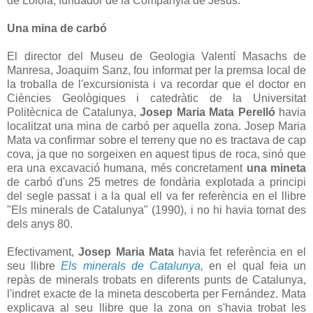
de Loiola, fundador de la Companyia de Jesús.
Una mina de carbó
El director del Museu de Geologia Valentí Masachs de
Manresa, Joaquim Sanz, fou informat per la premsa local de
la troballa de l'excursionista i va recordar que el doctor en
Ciències Geològiques i catedràtic de la Universitat
Politècnica de Catalunya,
Josep Maria Mata Perelló
havia
localitzat una mina de carbó per aquella zona. Josep Maria
Mata va confirmar sobre el terreny que no es tractava de cap
cova, ja que no sorgeixen en aquest tipus de roca, sinó que
era una excavació humana, més concretament
una mineta
de carbó d'uns 25 metres de fondària explotada a principi
del segle passat i a la qual ell va fer referència en el llibre
"Els minerals de Catalunya" (1990), i no hi havia tornat des
dels anys 80.
Efectivament,
Josep Maria Mata
havia fet referència en el
seu llibre
Els minerals de Catalunya
,
en el qual feia un
repàs de minerals trobats en diferents punts de Catalunya,
l'indret exacte de la mineta descoberta per Fernández. Mata
explicava al seu llibre que la zona on s'havia trobat les