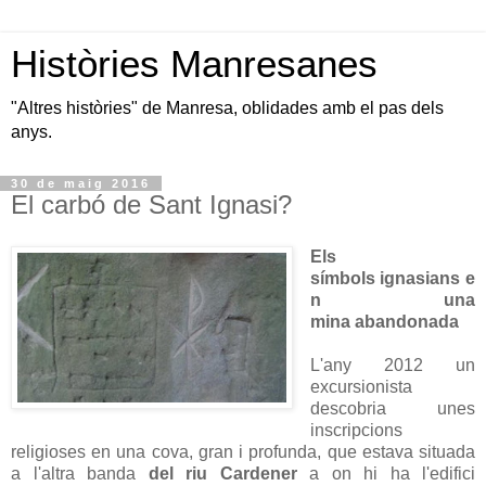
Històries Manresanes
"Altres històries" de Manresa, oblidades amb el pas dels
anys.
30 de maig 2016
El carbó de Sant Ignasi?
Els
símbols ignasians e
n una
mina abandonada
L'any 2012 un
excursionista
descobria unes
inscripcions
religioses en una cova, gran i profunda, que estava situada
a l'altra banda
del riu Cardener
a on hi ha l'edifici