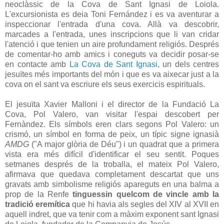
neoclàssic de la Cova de Sant Ignasi de Loiola.
L'excursionista es deia Toni Fernández i es va aventurar a
inspeccionar l'entrada d'una cova. Allà va descobrir,
marcades a l'entrada, unes inscripcions que li van cridar
l'atenció i que tenien un aire profundament religiós. Després
de comentar-ho amb amics i coneguts va decidir posar-se
en contacte amb
La Cova de Sant Ignasi
, un dels centres
jesuïtes més importants del món i que es va aixecar just a la
cova on el sant va escriure els seus exercicis espirituals.
El jesuïta Xavier Malloni i el director de la Fundació La
Cova, Pol Valero, van visitar l'espai descobert per
Fernàndez. Els símbols eren clars segons Pol Valero: un
crismó, un símbol en forma de peix, un típic signe ignasià
AMDG
("A major glòria de Déu") i un quadrat que a primera
vista era més difícil d'identificar el seu sentit. Poques
setmanes després de la troballa, el mateix Pol Valero,
afirmava que quedava completament descartat que uns
gravats amb simbolisme religiós apareguts en una balma a
prop de la Renfe
tinguessin quelcom de vincle amb la
tradició eremítica
que hi havia als segles del XIV al XVII en
aquell indret, que va tenir com a màxim exponent sant Ignasi