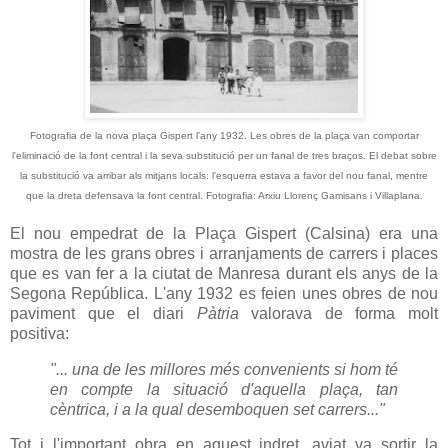
Fotografia de la nova plaça Gispert l'any 1932. Les obres de la plaça van comportar
l'eliminació de la font central i la seva substitució per un fanal de tres braços. El debat sobre
la substitució va arribar als mitjans locals: l'esquerra estava a favor del nou fanal, mentre
que la dreta defensava la font central.
Fotografia: Arxiu Llorenç Gamisans i Villaplana.
El nou empedrat de la Plaça Gispert (Calsina) era una
mostra de les grans obres i arranjaments de carrers i places
que es van fer a la ciutat de Manresa durant els anys de la
Segona República. L'any 1932 es feien unes obres de nou
paviment que el diari
Pàtria
valorava de forma molt
positiva:
"... una de les millores més convenients si hom té
en compte la situació d'aquella plaça, tan
cèntrica, i a la qual desemboquen set carrers..."
Tot i l'important obra en aquest indret, aviat va sortir la