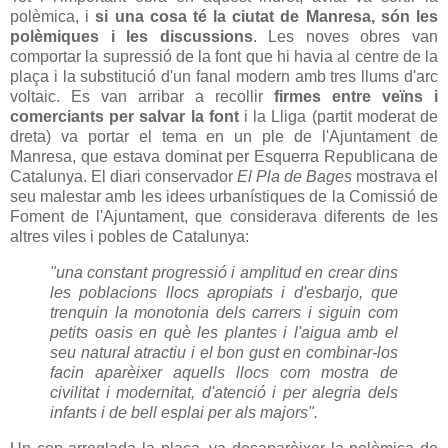
polèmica, i
si una cosa té la ciutat de Manresa, són les
polèmiques i les discussions
. Les noves obres van
comportar la supressió de la font que hi havia al centre de la
plaça i la substitució d'un fanal modern amb tres llums d'arc
voltaic. Es van arribar a recollir
firmes entre veïns i
comerciants per salvar la font
i la Lliga (partit moderat de
dreta) va portar el tema en un ple de l'Ajuntament de
Manresa, que estava dominat per Esquerra Republicana de
Catalunya. El diari conservador
El Pla de Bages
mostrava el
seu malestar amb les idees urbanístiques de la Comissió de
Foment de l'Ajuntament, que considerava diferents de les
altres viles i pobles de Catalunya:
"una constant progressió i amplitud en crear dins
les poblacions llocs apropiats i d'esbarjo, que
trenquin la monotonia dels carrers i siguin com
petits oasis en què les plantes i l'aigua amb el
seu natural atractiu i el bon gust en combinar-los
facin aparèixer aquells llocs com mostra de
civilitat i modernitat, d'atenció i per alegria dels
infants i de bell esplai per als majors".