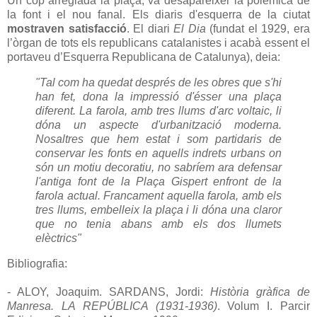
Un cop arreglada la plaça, va desaparèixer la polèmica de
la font i el nou fanal. Els diaris d'esquerra de la ciutat
mostraven satisfacció
. El diari
El Dia
(fundat el 1929, era
l’òrgan de tots els republicans catalanistes i acabà essent el
portaveu d’Esquerra Republicana de Catalunya), deia:
"Tal com ha quedat després de les obres que s'hi
han fet, dona la impressió d'ésser una plaça
diferent. La farola, amb tres llums d'arc voltaic, li
dóna un aspecte d'urbanització moderna.
Nosaltres que hem estat i som partidaris de
conservar les fonts en aquells indrets urbans on
són un motiu decoratiu, no sabríem ara defensar
l'antiga font de la Plaça Gispert enfront de la
farola actual. Francament aquella farola, amb els
tres llums, embelleix la plaça i li dóna una claror
que no tenia abans amb els dos llumets
elèctrics"
Bibliografia:
- ALOY, Joaquim. SARDANS, Jordi:
Història gràfica de
Manresa. LA REPÚBLICA (1931-1936)
. Volum I. Parcir