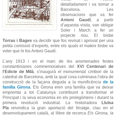
detalladament i va tornar a
Barcelona. Les
observacions que va fer
Antoni Gaudí
, a partir
d’aquesta visita, van obligar
Soler i March a fer un
projecte nou. El bisbe
Torras i Bages
va decidir que fos revisat i aprovat per una
petita comissió d'experts, entre els quals el mateix bisbe va
voler que hi fos Antoni Gaudí.
L’any 1913 i en el marc de les anomenades festes
constantinianes commemoratives del
XVI Centenari de
l'Edicte de Milà
, s'inaugurà el monumental cimbori de la
catedral de Barcelona, amb la qual cosa culminava l'obra de
construcció de la façana deguda a la munificència
de la
família Girona
. Els Girona eren una família que va deixar
empremta a tot Catalunya contribuint a transformar el
Principat i la seva economia en els prolegòmens i durant la
primera revolució industrial. La historiadora
Lluïsa
Pla
reivindica la gran aportació del llinatge, clau en el
desenvolupament català, al llibre de recerca
Els Girona, la