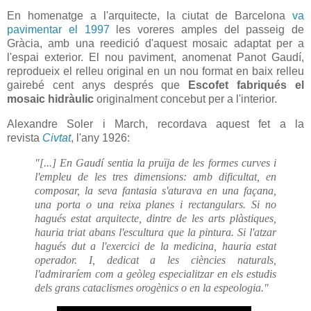
En homenatge a l'arquitecte, la ciutat de Barcelona
va
pavimentar el 1997
les voreres amples del passeig de
Gràcia, amb una reedició d'aquest mosaic adaptat per a
l'espai exterior. El nou paviment, anomenat
Panot Gaudí
,
reprodueix el relleu original en un nou format en baix relleu
gairebé cent anys després que
Escofet fabriqués el
mosaic hidràulic
originalment concebut per a l'interior.
Alexandre Soler i March, recordava aquest fet a la
revista
Civtat
, l'any 1926:
"[...] En Gaudí sentia la pruïja de les formes curves i
l'empleu de les tres dimensions: amb dificultat, en
composar, la seva fantasia s'aturava en una façana,
una porta o una reixa planes i rectangulars. Si no
hagués estat arquitecte, dintre de les arts plàstiques,
hauria triat abans l'escultura que la pintura. Si l'atzar
hagués dut a l'exercici de la medicina, hauria estat
operador. I, dedicat a les ciències naturals,
l'admiraríem com a geòleg especialitzar en els estudis
dels grans cataclismes orogènics o en la espeologia."