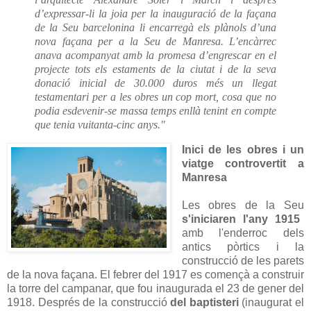
d’expressar-li la joia per la inauguració de la façana
de la Seu barcelonina li encarregà els plànols d’una
nova façana per a la Seu de Manresa. L’encàrrec
anava acompanyat amb la promesa d’engrescar en el
projecte tots els estaments de la ciutat i de la seva
donació inicial de 30.000 duros més un llegat
testamentari per a les obres un cop mort, cosa que no
podia esdevenir-se massa temps enllà tenint en compte
que tenia vuitanta-cinc anys."
Inici de les obres i un
viatge controvertit a
Manresa
Les obres de la Seu
s'iniciaren l'any 1915
amb l'enderroc dels
antics pòrtics i la
construcció de les parets
de la nova façana. El febrer del 1917 es començà a construir
la torre del campanar, que fou inaugurada el 23 de gener del
1918. Després de la construcció
del baptisteri
(inaugurat el