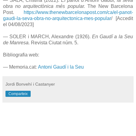
—
SALA, Cristina (2022).
El panot d’Antoni Gaudí, la seva
obra no arquitectònica més popular.
The New Barcelona
Post
.
https://www.thenewbarcelonapost.com/ca/el-panot-
gaudi-la-seva-obra-no-arquitectonica-mes-popular
/ [Accedit
el 04/08/2023]
— SOLER i MARCH, Alexandre (1926).
En Gaudí a la Seu
de Manresa.
Revista Ciutat núm. 5.
Bibliografia web:
— Memoria.cat:
Antoni Gaudí i la Seu
Jordi Bonvehí i Castanyer
Comparteix