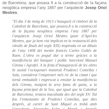
de Barcelona, que posava fi a la construcció de la façana
neogòtica empresa l’any 1887 per l’arquitecte
Josep Oriol
Mestres
.
"El dia 3 de maig de 1913 s’inaugurà el cimbori de la
Catedral de Barcelona, que posava fi a la construcció
de la façana neogòtica empresa l’any 1887 per
l’arquitecte Josep Oriol Mestres (pare d’Apel·les
Mestres, que ja hem vist implicat en la restauració dels
vitralls de finals del segle XIX) inspirada en un dibuix
de l’any 1408 del mestre francès Carles Galtés de
Ruen. L’obra es pogué dur a terme gràcies a la
munificència del banquer i polític barceloní Manuel
Girona i Agrafel. A la festa d’inauguració de les obres
hi assistí l’octogenari manresà Prudenci Comellas i
Sala, considerat l’empresari més ric de la ciutat i que
tornà embadalit i engrescat a emular la munificència
dels Girona, malgrat la seva fama de gasiu, a la
façana principal de la Seu, que igual que la Catedral
de Barcelona, restava inacabada des del segle XV. Tal
fou l’entusiasme de Prudenci Comellas, que dies
després, al carrer de Sant Miquel es trobà amb
l’arquitecte Alexandre Soler i March i després