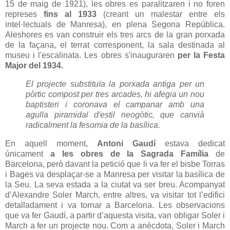
15 de maig de 1921), les obres es paralitzaren i no foren
represes
fins al 1933
(creant un malestar entre els
intel·lectuals de Manresa), en plena Segona República.
Aleshores es van construir els tres arcs de la gran porxada
de la façana, el terrat corresponent, la sala destinada al
museu i l'escalinata. Les obres s'inauguraren
per la Festa
Major del 1934.
El projecte substituïa la porxada antiga per un
pòrtic compost per tres arcades, hi afegia un nou
baptisteri i coronava el campanar amb una
agulla piramidal d'estil neogòtic, que canvià
radicalment la fesomia de la basílica.
En aquell moment,
Antoni Gaudí
estava dedicat
únicament
a les obres de la Sagrada Família
de
Barcelona, però davant la petició que li va fer el bisbe Torras
i Bages va desplaçar-se a Manresa per visitar la basílica de
la Seu.
La seva estada a la ciutat va ser breu. Acompanyat
d’Alexandre Soler March, entre altres, va visitar tot l’edifici
detalladament i va tornar a Barcelona.
Les observacions
que va fer Gaudí, a partir d’aquesta visita, van obligar Soler i
March a fer un projecte nou.
Com a anècdota, Soler i March