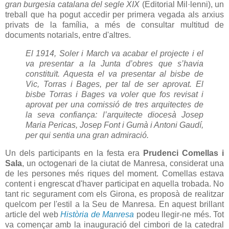
gran burgesia catalana del segle XIX
(Editorial Mil·lenni), un
treball que ha pogut accedir per primera vegada als arxius
privats de la família, a més de consultar multitud de
documents notarials, entre d'altres.
El 1914, Soler i March va acabar el projecte i el
va presentar a la Junta d’obres que s’havia
constituït. Aquesta el va presentar al bisbe de
Vic, Torras i Bages, per tal de ser aprovat. El
bisbe Torras i Bages va voler que fos revisat i
aprovat per una comissió de tres arquitectes de
la seva confiança: l’arquitecte diocesà Josep
Maria Pericas, Josep Font i Gumà i Antoni Gaudí,
per qui sentia una gran admiració.
Un dels participants en la festa era
Prudenci Comellas i
Sala
, un octogenari de la ciutat de Manresa, considerat una
de les persones més riques del moment. Comellas estava
content i engrescat d'haver participat en aquella trobada. No
tant ric segurament com els Girona, es proposà de realitzar
quelcom per l'estil a la Seu de Manresa. En aquest brillant
article del web
Història de Manresa
podeu llegir-ne més. Tot
va començar amb la inauguració del cimbori de la catedral