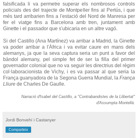
falsificada li va permetre superar els nombrosos controls
policials des del trajecte de Montpeller fins al Pertús, i que
més tard arribarien fins a l'estació del Nord de Manresa per
fer el viatge fins a Barcelona amb tren, juntament amb
Ginette i el passador que s'ubicaria en un altre vagó.
Si del Castillo (Ana Martínez) va arribar a Madrid, la Ginette
va poder arribar a l'Àfrica i va evitar caure en mans dels
alemanys, ja que la seva captura seria un punt a favor del
bàndol alemany, pel simple fet de ser la filla del primer
governador colonial que no va seguir les directrius del règim
col·laboracionista de Vichy, i es va passar al que seria la
França guanyadora de la Segona Guerra Mundial, la
França
Lliure
de Charles De Gaulle.
Narració d'Isabel del Castillo, a "Contrabandistes de la Llibertat"
d'Assumpta Montellà.
Jordi Bonvehí i Castanyer
Comparteix