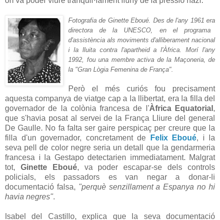
on va poder viure tranquil·lament lluny de la pressió nazi.
Fotografia de Ginette Eboué
. Des de l'any 1961 era
directora de la UNESCO, en el programa
d'assistència als moviments d'alliberament nacional
i la lluita contra l'apartheid a l'Àfrica.
Morí l'any
1992, fou una membre activa de la Maçoneria, de
la "Gran Lògia Femenina de França".
Però el més curiós fou precisament
aquesta companya de viatge cap a la llibertat, era la filla del
governador de la colònia francesa de l'
Àfrica Equatorial
,
que s'havia posat al servei de la França Lliure del general
De Gaulle. No fa falta ser gaire perspicaç per creure que la
filla d'un governador, concretament de
Felix Eboué
, i la
seva pell de color negre seria un detall que la gendarmeria
francesa i la Gestapo detectarien immediatament. Malgrat
tot,
Ginette Eboué
, va poder escapar-se dels controls
policials, els passadors es van negar a donar-li
documentació falsa,
"perquè senzillament a Espanya no hi
havia negres"
.
Isabel del Castillo, explica que la seva documentació