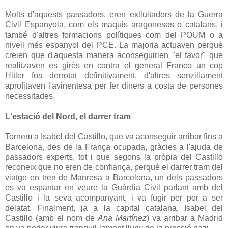
Molts d'aquests passadors, eren exlluitadors de la Guerra
Civil Espanyola, com els maquis aragonesos o catalans, i
també d'altres formacions polítiques com del POUM o a
nivell més espanyol del PCE. La majoria actuaven perquè
creien que d'aquesta manera aconseguirien "el favor" que
realitzaven es girés en contra el general Franco un cop
Hitler fos derrotat definitivament, d'altres senzillament
aprofitaven l'avinentesa per fer diners a costa de persones
necessitades.
L'estació del Nord, el darrer tram
Tornem a Isabel del Castillo, que va aconseguir arribar fins a
Barcelona, des de la França ocupada, gràcies a l'ajuda de
passadors experts, tot i que segons la pròpia del Castillo
reconeix que no eren de confiança, perquè el darrer tram del
viatge en tren de Manresa a Barcelona, un dels passadors
es va espantar en veure la Guàrdia Civil parlant amb del
Castillo i la seva acompanyant, i va fugir per por a ser
delatat. Finalment, ja a la capital catalana, Isabel del
Castillo (amb el nom de
Ana Martínez
) va arribar a Madrid