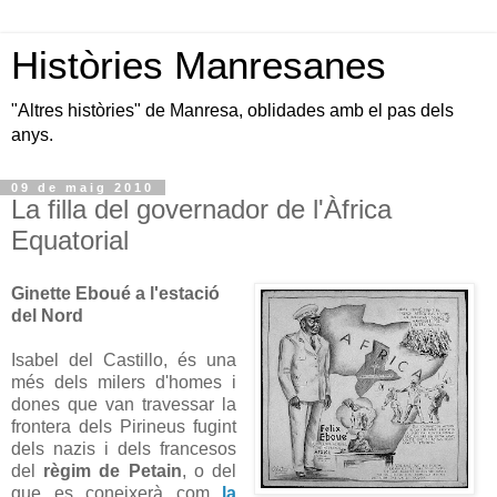
Històries Manresanes
"Altres històries" de Manresa, oblidades amb el pas dels
anys.
09 de maig 2010
La filla del governador de l'Àfrica
Equatorial
Ginette Eboué a l'estació
del Nord
Isabel del Castillo, és una
més dels milers d'homes i
dones que van travessar la
frontera dels Pirineus fugint
dels nazis i dels francesos
del
règim de Petain
, o del
que es coneixerà com
la