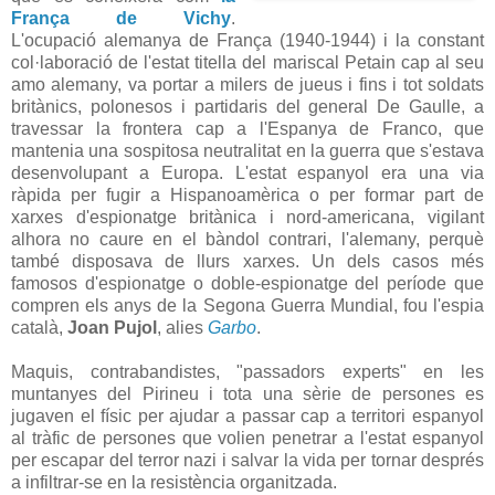
França de Vichy
.
L'ocupació alemanya de França (1940-1944) i la constant
col·laboració de l'estat titella del mariscal Petain cap al seu
amo alemany, va portar a milers de jueus i fins i tot soldats
britànics, polonesos i partidaris del general De Gaulle, a
travessar la frontera cap a l'Espanya de Franco, que
mantenia una sospitosa neutralitat en la guerra que s'estava
desenvolupant a Europa. L'estat espanyol era una via
ràpida per fugir a Hispanoamèrica o per formar part de
xarxes d'espionatge britànica i nord-americana, vigilant
alhora no caure en el bàndol contrari, l'alemany, perquè
també disposava de llurs xarxes. Un dels casos més
famosos d'espionatge o doble-espionatge del període que
compren els anys de la Segona Guerra Mundial, fou l'espia
català,
Joan Pujol
, alies
Garbo
.
Maquis, contrabandistes, "passadors experts" en les
muntanyes del Pirineu i tota una sèrie de persones es
jugaven el físic per ajudar a passar cap a territori espanyol
al tràfic de persones que volien penetrar a l'estat espanyol
per escapar del terror nazi i salvar la vida per tornar després
a infiltrar-se en la resistència organitzada.