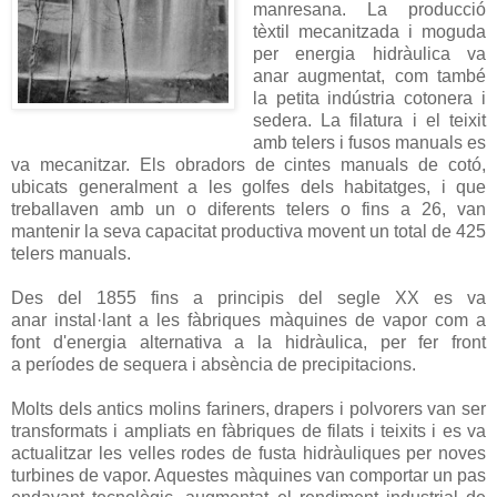
manresana. La producció
tèxtil mecanitzada i moguda
per energia hidràulica va
anar augmentat, com també
la petita indústria cotonera i
sedera. La filatura i el teixit
amb telers i fusos manuals es
va mecanitzar. Els obradors de cintes manuals de cotó,
ubicats generalment a les golfes dels habitatges, i que
treballaven amb un o diferents telers o fins a 26, van
mantenir la seva capacitat productiva movent un total de 425
telers manuals.
Des del 1855 fins a principis del segle XX es va
anar instal·lant a les fàbriques màquines de vapor com a
font d'energia alternativa a la hidràulica, per fer front
a períodes de sequera i absència de precipitacions.
Molts dels antics molins fariners, drapers i polvorers van ser
transformats i ampliats en fàbriques de filats i teixits i es va
actualitzar les velles rodes de fusta hidràuliques per noves
turbines de vapor. Aquestes màquines van comportar un pas