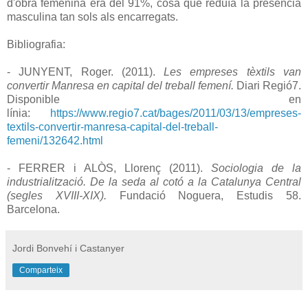
d'obra femenina era del 91%, cosa que reduïa la presència
masculina tan sols als encarregats.
Bibliografia:
- JUNYENT, Roger. (2011).
Les empreses tèxtils van
convertir Manresa en capital del treball femení.
Diari Regió7.
Disponible en
línia:
https://www.regio7.cat/bages/2011/03/13/empreses-
textils-convertir-manresa-capital-del-treball-
femeni/132642.html
- FERRER i ALÒS, Llorenç (2011).
Sociologia de la
industrialització. De la seda al cotó a la Catalunya Central
(segles XVIII-XIX).
Fundació Noguera, Estudis 58.
Barcelona.
Jordi Bonvehí i Castanyer
Comparteix