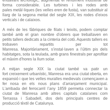
endavant tecnològic, augmentat el rendiment industrial de
forma considerable. Les turbines i les rodes amb
pales metàl·liques (les velles eren de fusta), van substituir al
llarg de la segona meitat del segle XIX, les rodes d'eixos
verticals i de calaixos.
A més de les fàbriques de filats i teixits, podem comptar
també amb el gran nombre d'obrers que treballaven en
petits tallers dedicats a la cinteria del cotó. Aquests tallers es
trobaven repartits per tot
Manresa. Majoritàriament, s'instal·laven a l'últim pis dels
habitatges, sota la teulada, amb grans finestrals per aprofitar
el màxim d'hores la llum solar.
A mitjan segle XIX la ciutat també va patir un
fort creixement urbanístic, Manresa era una ciutat oberta, en
expansió i que les velles muralles medievals començaven a
fer nosa en els nous plans d'arranjament municipal.
L'arribada del ferrocarril l'any 1859 permetia connectar la
ciutat de Manresa amb altres capitals catalanes com
Terrassa i Sabadell, dos dels principals centres de
producció tèxtil de Catalunya.