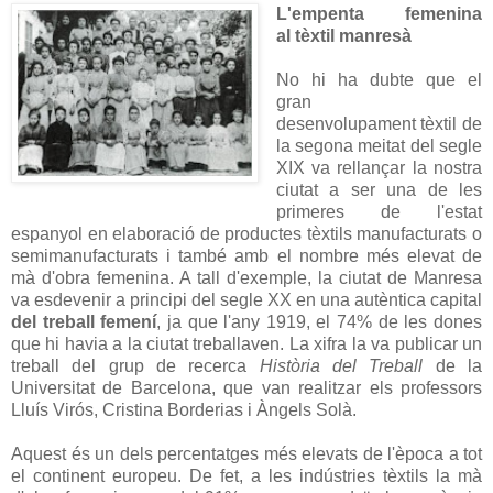
L'empenta femenina
al tèxtil manresà
No hi ha dubte que el
gran
desenvolupament tèxtil de
la segona meitat del segle
XIX va rellançar la nostra
ciutat a ser una de les
primeres de l'estat
espanyol en elaboració de productes tèxtils manufacturats o
semimanufacturats i també amb el nombre més elevat de
mà d'obra femenina. A tall d'exemple, la ciutat de Manresa
va esdevenir a principi del segle XX en una autèntica capital
del treball femení
, ja que l'any 1919, el 74% de les dones
que hi havia a la ciutat treballaven. La xifra la va publicar un
treball del grup de recerca
Història del Treball
de la
Universitat de Barcelona, que van realitzar els professors
Lluís Virós, Cristina Borderias i Àngels Solà.
Aquest és un dels percentatges més elevats de l'època a tot
el continent europeu. De fet, a les indústries tèxtils la mà