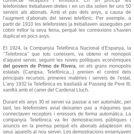
connectar receptors i emissors. En un principi les
telefonistes treballaven dretes i en un dia solien fer uns 50
serveis als abonats. Amb el pas dels anys, a causa de
l'augment d'abonats del servei telefònic. Per exemple, a
partir de 1910 les telefonistes ja treballaven assegudes per
cobrir millor la seva feina, perquè les connexions s'havien
duplicat en pocs anys.
El 1924, la Companyia Telefònica Nacional d'Espanya, la
"Telefonica"
que tots coneixem, va obtenir el monopoli
d'aquest servei, seguint les noves polítiques econòmiques
del govern de Primo de Rivera
, on els grans monopolis
estatals (Campsa, Telefònica...) prenien el control dels
principals recursos, primeres matèries i serveis de l'estat.
L'any 1932 la Telefònica es traslladà al Passeig de Pere III,
xamfrà amb el carrer del Cardenal Lluch.
Durant els anys 30 el servei va passar a ser automàtic, per
tant, les telefonistes aviat deixarien pas a màquines que
connectaven receptors i emissors de forma automàtica. La
companyia Telefònica va fer demostracions públiques i
anuncis en la premsa perquè els abonats adaptessin els
seus aparells al nou servei. Les demostracions ensenyaven