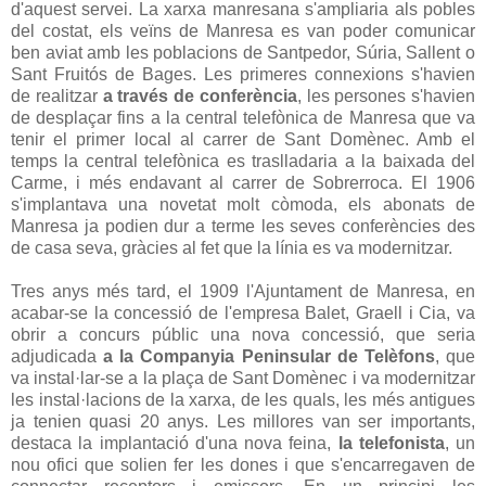
d'aquest servei. La xarxa manresana s'ampliaria als pobles
del costat, els veïns de Manresa es van poder comunicar
ben aviat amb les poblacions de Santpedor, Súria, Sallent o
Sant Fruitós de Bages. Les primeres connexions s'havien
de realitzar
a través de conferència
, les persones s'havien
de desplaçar fins a la central telefònica de Manresa que va
tenir el primer local al carrer de Sant Domènec. Amb el
temps la central telefònica es traslladaria a la baixada del
Carme, i més endavant al carrer de Sobrerroca. El 1906
s'implantava una novetat molt còmoda, els abonats de
Manresa ja podien dur a terme les seves conferències des
de casa seva, gràcies al fet que la línia es va modernitzar.
Tres anys més tard, el 1909 l'Ajuntament de Manresa, en
acabar-se la concessió de l'empresa Balet, Graell i Cia, va
obrir a concurs públic una nova concessió, que seria
adjudicada
a la Companyia Peninsular de Telèfons
, que
va instal·lar-se a la plaça de Sant Domènec i va modernitzar
les instal·lacions de la xarxa, de les quals, les més antigues
ja tenien quasi 20 anys. Les millores van ser importants,
destaca la implantació d'una nova feina,
la telefonista
, un
nou ofici que solien fer les dones i que s'encarregaven de